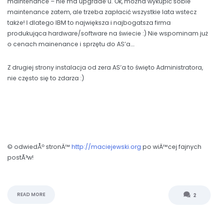
maintenance – nie ma upgrade’u. Ok, można wykupić sobie
maintenance zatem, ale trzeba zapłacić wszystkie lata wstecz
także! I dlatego IBM to największa i najbogatsza firma
produkująca hardware/software na świecie :) Nie wspominam już
o cenach mainenance i sprzętu do AS’a….
Z drugiej strony instalacja od zera AS’a to święto Administratora,
nie często się to zdarza :)
© odwiedÅº stronÄ™
http://maciejewski.org
po wiÄ™cej fajnych
postÃ³w!
READ MORE
2