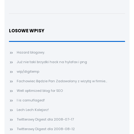
LOSOWE WPISY
Hazard blogowy.
Już nie taki brzydki hack na hylafax i png
wip/digitemp
Fachowiec Będzie Pan Zadowolony z wizytą w firmie...
Well optimized blog for SEO
I is camuflaged!
Lech Lech Kolejorz!
Twitterowy Digest dla 2008-07-17
Twitterowy Digest dla 2008-08-12