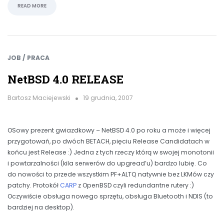
READ MORE
JOB / PRACA
NetBSD 4.0 RELEASE
Bartosz Maciejewski
19 grudnia, 2007
OSowy prezent gwiazdkowy – NetBSD 4.0 po roku a może i więcej
przygotowań, po dwóch BETACH, pięciu Release Candidatach w
końcu jest Release :) Jedna z tych rzeczy którą w swojej monotonii
i powtarzalności (kila serwerów do upgread’u) bardzo lubię. Co
do nowości to przede wszystkim PF+ALTQ natywnie bez LKMów czy
patchy. Protokół
CARP
z OpenBSD czyli redundantne rutery :)
Oczywiście obsługa nowego sprzętu, obsługa Bluetooth i NDIS (to
bardziej na desktop).