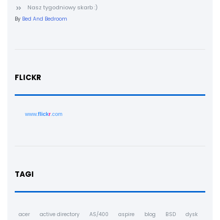
Nasz tygodniowy skarb :)
By
Bed And Bedroom
FLICKR
www.
flick
r
.com
TAGI
acer
active directory
AS/400
aspire
blog
BSD
dysk