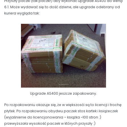
Przyszły paczki (tak paczki!) aby wykonać upgrade AS400 do wersji
6.1. Może wydawać się to dość dziwne, ale upgrade odebrany od
kuriera wygląda tak:
Upgrade AS400 jeszcze zapakowany.
Po rozpakowaniu okazuje się, że w większosći są to licencji i trochę
płytek. Po rozpakowaniu obydwu paczek stos kartek i książeczek
(wyjaśnienie do licencjonowania – książka ~100 stron :)
przewyższała wysokość paczek w których przyszły :)