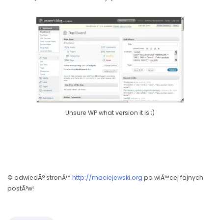
Unsure WP what version it is ;)
© odwiedÅº stronÄ™
http://maciejewski.org
po wiÄ™cej fajnych
postÃ³w!