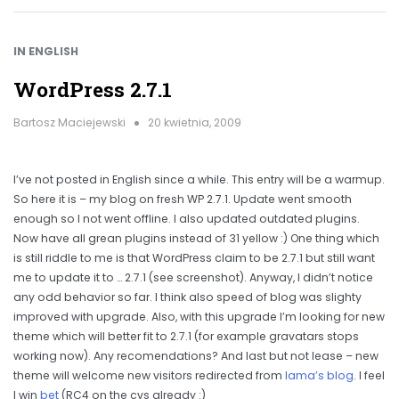
IN ENGLISH
WordPress 2.7.1
Bartosz Maciejewski
20 kwietnia, 2009
I’ve not posted in English since a while. This entry will be a warmup.
So here it is – my blog on fresh WP 2.7.1. Update went smooth
enough so I not went offline. I also updated outdated plugins.
Now have all grean plugins instead of 31 yellow :) One thing which
is still riddle to me is that WordPress claim to be 2.7.1 but still want
me to update it to … 2.7.1 (see screenshot). Anyway, I didn’t notice
any odd behavior so far. I think also speed of blog was slighty
improved with upgrade. Also, with this upgrade I’m looking for new
theme which will better fit to 2.7.1 (for example gravatars stops
working now). Any recomendations? And last but not lease – new
theme will welcome new visitors redirected from
lama’s blog
. I feel
I win
bet
(RC4 on the cvs already :)