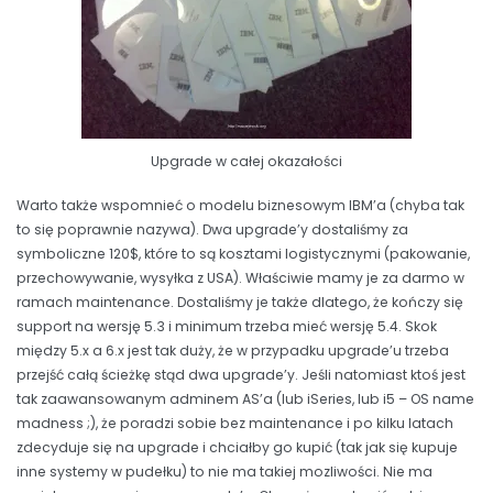
Upgrade w całej okazałości
Warto także wspomnieć o modelu biznesowym IBM’a (chyba tak
to się poprawnie nazywa). Dwa upgrade’y dostaliśmy za
symboliczne 120$, które to są kosztami logistycznymi (pakowanie,
przechowywanie, wysyłka z USA). Właściwie mamy je za darmo w
ramach maintenance. Dostaliśmy je także dlatego, że kończy się
support na wersję 5.3 i minimum trzeba mieć wersję 5.4. Skok
między 5.x a 6.x jest tak duży, że w przypadku upgrade’u trzeba
przejść całą ścieżkę stąd dwa upgrade’y. Jeśli natomiast ktoś jest
tak zaawansowanym adminem AS’a (lub iSeries, lub i5 – OS name
madness ;), że poradzi sobie bez maintenance i po kilku latach
zdecyduje się na upgrade i chciałby go kupić (tak jak się kupuje
inne systemy w pudełku) to nie ma takiej mozliwości. Nie ma