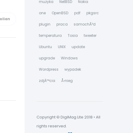
muzyka
NetBSD
Nokia
one
OpenBSD
pdf
pkgsrc
plugin
praca
samochÃ³d
temperatura
Tosia
tweeter
Ubuntu
UNIX
update
upgrade
Windows
Wordpress
wypadek
zdjÄ™cia
Å›nieg
Copyright © DigiMag Lite 2018 • All
rights reserved.