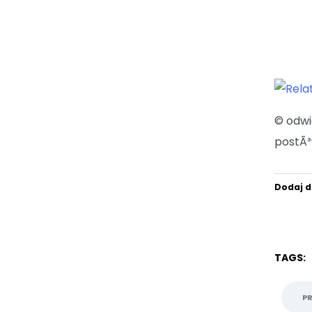
© odw
postÃ³
Dodaj d
TAGS:
P