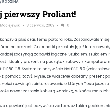
 / RODZINA
 pierwszy Proliant!
 Maciejewski
8 czerwca, 2009
0
skończyła jakiś czas temu półtora roku. Zastanawiałem się
córce na prezent. Grzechotki przestały ją już interesować,
bardziej zaczynają zabawki logiczne. Szukałem, szukałem i
jest! Idealny prezent na początek zabawy z komputeram
nt DL160 G5. System to oczywiście NetBSD 5.0 (zainstalow
e z pomocą taty). Myślę, że właściwie dobrany prezent 
szłości rozwinąć zainteresowania o których Tosia jeszcze 
 Może nawet zostanie kobietą Adminką, w końcu mało ich 
za opowieść jest oczywiście żartem, aż takim geekiem ni