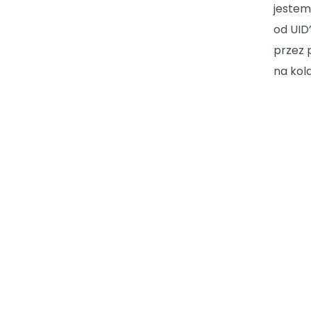
jestem
od UID
przez 
na kol