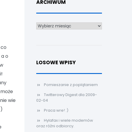
ARCHIWUM
Archiwum
 co
 a o
LOSOWE WPISY
 w
i!
any
Pomieszanie z poplątaniem
pomoże
Twitterowy Digest dla 2009-
nie wie
02-04
:)
Praca wre! :)
Hylafax i wiele modemów
oraz róźni odbiorcy.
e