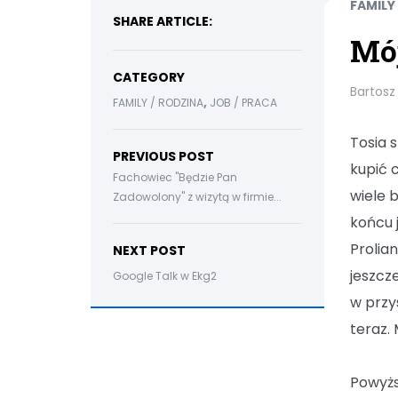
FAMILY
SHARE ARTICLE:
Mój
CATEGORY
Bartosz
,
FAMILY / RODZINA
JOB / PRACA
Tosia 
PREVIOUS POST
kupić 
Fachowiec "Będzie Pan
wiele 
Zadowolony" z wizytą w firmie...
końcu 
Prolia
NEXT POST
jeszcz
Google Talk w Ekg2
w przy
teraz.
Powyżs