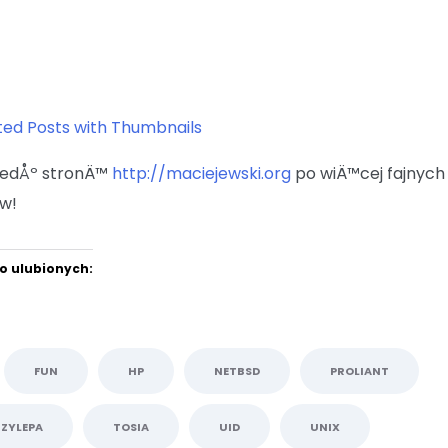
iedÅº stronÄ™
http://maciejewski.org
po wiÄ™cej fajnych
w!
o ulubionych:
FUN
HP
NETBSD
PROLIANT
RZYLEPA
TOSIA
UID
UNIX