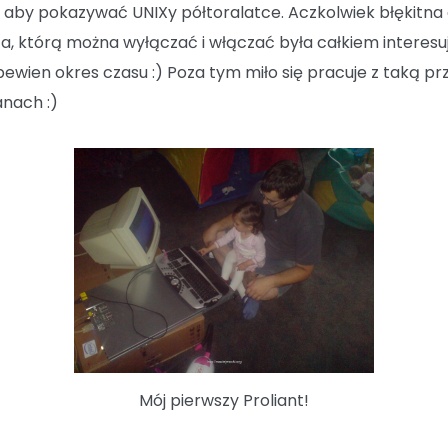
 aby pokazywać UNIXy półtoralatce. Aczkolwiek błękitna
’a, którą można wyłączać i włączać była całkiem interes
pewien okres czasu :) Poza tym miło się pracuje z taką pr
anach :)
Mój pierwszy Proliant!