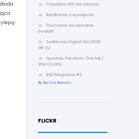
 dioda
Przydatne MSI dla Admina
ująca
Raidframe a wydajność
zylepą
Pouczenie za niemanie
świateł!
Twitterowy Digest dla 2008-
08-22
Spodnie, Pendrive i (nie tak)
Stara Szafa
BSD Magazine #2
By
Bed And Bedroom
FLICKR