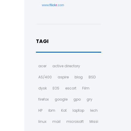
www.
flick
r
.com
TAGI
acer
active directory
AS/400
aspire
blog
BSD
dysk
EOS
escort
Film
firefox
google
gpo
gry
HP
ibm
Kot
laptop
lech
linux
mail
microsoft
Missi