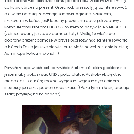
Tosia skończyła jakiś czas temu półtora roku. Zastanawiałem się
co kupić córce na prezent. Grzechotki przestały ją już interesować,
a o wiele bardziej zaczynają zabawki logiczne. Szukałem,
szukałem i w końcu jest! Idealny prezent na początek zabawy z
komputerami! Proliant DL160 G5. System to oczywiście NetBSD 5.0
(zainstalowany jeszcze z pomocą taty). Myślę, że właściwie
dobrany prezent pomoże w przyszłości rozwinąć zainteresowania
o których Tosia jeszcze nie wie teraz. Może nawet zostanie kobietą
Adminką, w końcu mało ich :)
Powyższa opowieść jest oczywiście żartem, aż takim geekiem nie
jestem aby pokazywać UNIXy półtoralatce. Aczkolwiek błękitna
dioda od UID’a, którą można wyłączać i włączać była całkiem
interesująca przez pewien okres czasu :) Poza tym miło się pracuje
z taką przylepą na kolanach :)