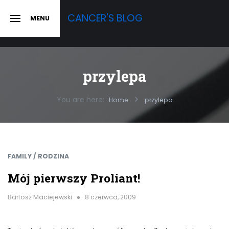
Skip
CANCER'S BLOG
MENU
to
SLIDE
OUT
content
SIDEBAR
przylepa
You are here:
Home
przylepa
FAMILY / RODZINA
Mój pierwszy Proliant!
Bartosz Maciejewski
8 czerwca, 2009