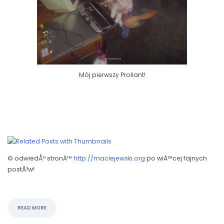
Mój pierwszy Proliant!
© odwiedÅº stronÄ™
http://maciejewski.org
po wiÄ™cej fajnych
postÃ³w!
READ MORE