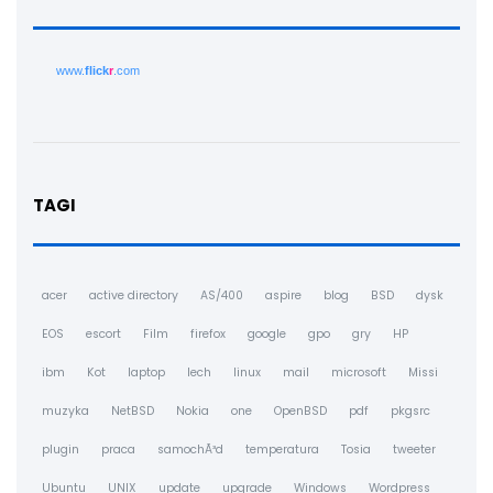
www.
flick
r
.com
TAGI
acer
active directory
AS/400
aspire
blog
BSD
dysk
EOS
escort
Film
firefox
google
gpo
gry
HP
ibm
Kot
laptop
lech
linux
mail
microsoft
Missi
muzyka
NetBSD
Nokia
one
OpenBSD
pdf
pkgsrc
plugin
praca
samochÃ³d
temperatura
Tosia
tweeter
Ubuntu
UNIX
update
upgrade
Windows
Wordpress