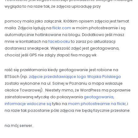
wygląda to na razie tak, że zdjęcia uploaduję przy
pomocy maila jako załącznik. Krótkim opisem zdjęcia jest temat
maila. Zdjęcia lądują na
flickr.com
w moim photostreamie i są
automatycznie hotlinkowane na blogu. Dodatkowo jeśli masz
mnie w kontaktach na
facebooku
to zaraz po aktualizacji
dostaniesz sneakpeak. Większość zdjęć jest geotagowana,
chociaż jeśli GPS nie zdąży złapać fixa mogą wk
raść się przekłamania kiedy geotagowanie jest robione na
BTSach (np.
zdjęcie przedstawiające logo Wojska Polskiego
zostało wykonane na ul. Solnej w Poznaniu a mapa wskazuje
okolice Towarowej). Niestety mimo, że WordPress ma poprawnie
zainstalowaną wtyczkę do pokazywania
geotagowania,
informacje widoczne są
tylko na
moim photostreamie na flickr
, i
na razie tak pozostanie póki zdjęcia nie będą fizycznie przesłane
na mój serwer.