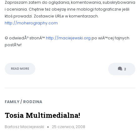
Zapraszam zatem do oglądania, komentowania, subskrybowania
i oceniania. Chętnie też obejrzę inne moblogi fotograficzne jeśli
ktoś prowadzi. Zostawcie URLe w komentarzach.
http://moherography.com
© odwiedÅº stronÄ™
http://maciejewski.org
po wiÄ™cej fajnych
postÃ³w!
READ MORE
2
FAMILY / RODZINA
Tosia Multimedialna!
Bartosz Maciejewski
25 czerwca, 2008