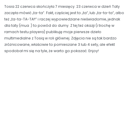
Tosia 22 czerwca skończyła 7 miesięcy. 23 czerwca w dzień Taty
zaczęła mówić „ta-ta”. Fakt, częściej jest to „ta”, lub „ta-ta-ta”, albo
też „ta-ta-TA-TA!!” i raczej wypowiedziane nieświadomie, jednak
dla taty (mua :) to powód do dumy. Z tej też okazji (i trochę w
ramach testu playera) publikuję moje pierwsze dzieło
multimedialne z Tosią w roli głównej. Zdjęcia nie są tak bardzo
zróżnicowane, właściwie to pomieszane 3 lub 4 sety, ale efekt
spodobał mi się na tyle, że warto go pokazać. Enjoy!