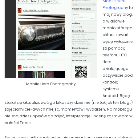
Mobile Hero
Photography
to
mój nowy blog,
a właściwie
moblo, którego
aktualizować
będę wyłącznie
za pomocą
telefonu HTC
Hero
działającego
oczywiście pod
kontrolą
Mobile Hero Photography
systemu
Android. Będę
starał się aktualizować go kilka razy dziennie (nie tak jak ten blog ;)
zdjęciami ciekawych miejsc, momentów i wydarzeń. Na moblogu
nie znajdziesz opisów do zdjęć, interpretację i ocenę zostawiam w
całości Tobie.
Technicznie jeśli kogoś inetersuje prowadzenie swojego mobloga