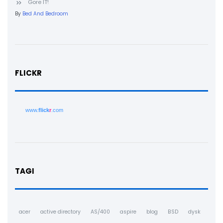
Gore IT!
By
Bed And Bedroom
FLICKR
www.
flick
r
.com
TAGI
acer
active directory
AS/400
aspire
blog
BSD
dysk