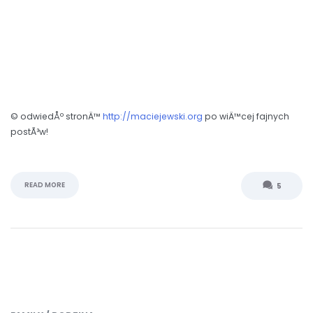
© odwiedÅº stronÄ™
http://maciejewski.org
po wiÄ™cej fajnych
postÃ³w!
READ MORE
5