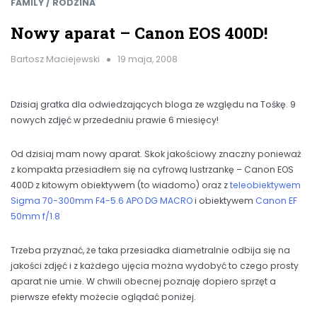
FAMILY / RODZINA
Nowy aparat – Canon EOS 400D!
Bartosz Maciejewski
19 maja, 2008
Dzisiaj gratka dla odwiedzających bloga ze względu na Tośkę. 9
nowych zdjęć w przededniu prawie 6 miesięcy!
Od dzisiaj mam nowy aparat. Skok jakościowy znaczny ponieważ
z kompakta przesiadłem się na cyfrową lustrzankę – Canon EOS
400D z kitowym obiektywem (to wiadomo) oraz z
teleobiektywem
Sigma 70-300mm F4-5.6 APO DG MACRO
i obiektywem
Canon EF
50mm f/1.8
Trzeba przyznać, że taka przesiadka diametralnie odbija się na
jakości zdjęć i z każdego ujęcia można wydobyć to czego prosty
aparat nie umie. W chwili obecnej poznaję dopiero sprzęt a
pierwsze efekty możecie oglądać poniżej.