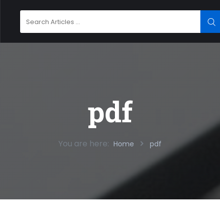
Search
SE
for:
pdf
You are here:
Home
pdf