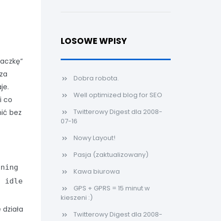
LOSOWE WPISY
paczkę”
 za
Dobra robota.
je.
Well optimized blog for SEO
i co
Twitterowy Digest dla 2008-
ić bez
07-16
Nowy Layout!
Pasja (zaktualizowany)
nning
Kawa biurowa
d idle
GPS + GPRS = 15 minut w
kieszeni :)
 działa
Twitterowy Digest dla 2008-