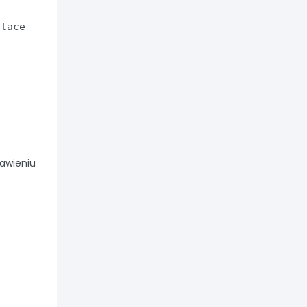
place
rawieniu