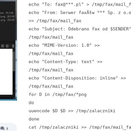
echo "To: fax@***.pl" > /tmp/fax/mail_
echo "From: Serwer faxĂłw *** Sp. z o.
>> /tmp/fax/mail_fax
echo "Subject: Odebrano fax od $SENDER
/tmp/fax/mail_fax
echo "MIME-Version: 1.0" >>
/tmp/fax/mail_fax
echo "Content-Type: text" >>
/tmp/fax/mail_fax
echo "Content-Disposition: inline" >>
/tmp/fax/mail_fax
for D in /tmp/fax/*png
do
uuencode $D $D >> /tmp/zalaczniki
done
cat /tmp/zalaczniki >> /tmp/fax/mail_f
3