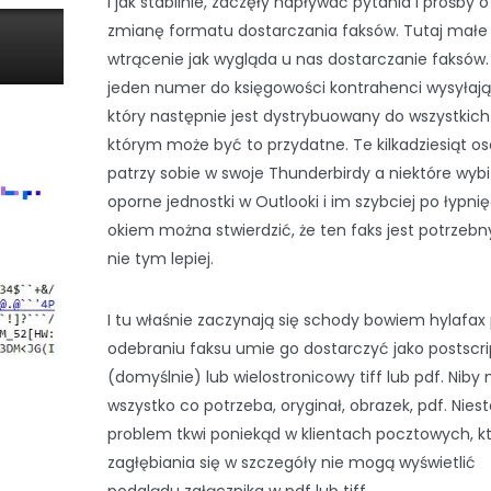
i jak stabilnie, zaczęły napływać pytania i prośby o
zmianę formatu dostarczania faksów. Tutaj małe
wtrącenie jak wygląda u nas dostarczanie faksów.
jeden numer do księgowości kontrahenci wysyłają 
który następnie jest dystrybuowany do wszystkic
którym może być to przydatne. Te kilkadziesiąt o
patrzy sobie w swoje Thunderbirdy a niektóre wybi
oporne jednostki w Outlooki i im szybciej po łypnię
okiem można stwierdzić, że ten faks jest potrzebn
nie tym lepiej.
I tu właśnie zaczynają się schody bowiem hylafax
odebraniu faksu umie go dostarczyć jako postscri
(domyślnie) lub wielostronicowy tiff lub pdf. Nib
wszystko co potrzeba, oryginał, obrazek, pdf. Nies
problem tkwi poniekąd w klientach pocztowych, k
zagłębiania się w szczegóły nie mogą wyświetlić