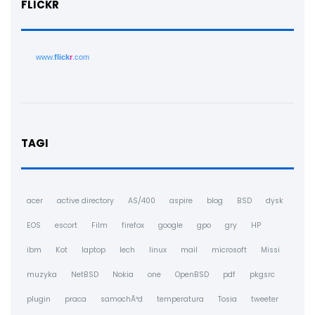
FLICKR
www.
flick
r
.com
TAGI
acer
active directory
AS/400
aspire
blog
BSD
dysk
EOS
escort
Film
firefox
google
gpo
gry
HP
ibm
Kot
laptop
lech
linux
mail
microsoft
Missi
muzyka
NetBSD
Nokia
one
OpenBSD
pdf
pkgsrc
plugin
praca
samochÃ³d
temperatura
Tosia
tweeter