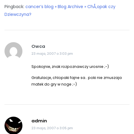
Pingback:
cancer’s blog » Blog Archive » ChÅ‚opak czy
Dziewczyna?
Owca
23 maja, 2007 o 3:03 pm
Spokojnie, znak rozpoznawczy urosnie ;-)
Gratulacje, chlopaki fajne sa.. poki nie zmuszaja
matek do gry w noge ;-)
admin
23 maja, 2007 o 3:05 pm