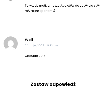
To wtedy matki zmuszajÄ… ojcÃ³w do zajÄ™cia siÄ™
mÄ™skim sportem ;)
Wolf
24 maja, 2007 o 9:22 am
Gratulacje :-)
Zostaw odpowiedź