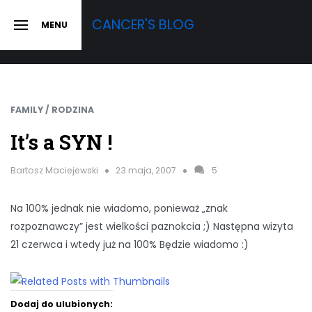
Skip
CANCER'S BLOG
MENU
to
SLIDE
OUT
content
SIDEBAR
FAMILY / RODZINA
It’s a SYN !
Bartosz Maciejewski
23 maja, 2007
5
Na 100% jednak nie wiadomo, ponieważ „znak
rozpoznawczy” jest wielkości paznokcia ;) Następna wizyta
21 czerwca i wtedy już na 100% Będzie wiadomo :)
Dodaj do ulubionych: