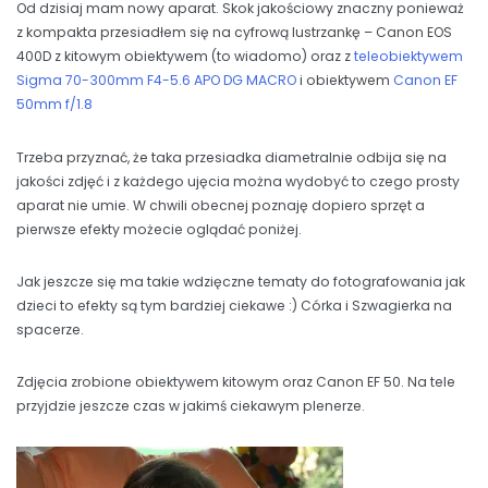
Od dzisiaj mam nowy aparat. Skok jakościowy znaczny ponieważ
z kompakta przesiadłem się na cyfrową lustrzankę – Canon EOS
400D z kitowym obiektywem (to wiadomo) oraz z
teleobiektywem
Sigma 70-300mm F4-5.6 APO DG MACRO
i obiektywem
Canon EF
50mm f/1.8
Trzeba przyznać, że taka przesiadka diametralnie odbija się na
jakości zdjęć i z każdego ujęcia można wydobyć to czego prosty
aparat nie umie. W chwili obecnej poznaję dopiero sprzęt a
pierwsze efekty możecie oglądać poniżej.
Jak jeszcze się ma takie wdzięczne tematy do fotografowania jak
dzieci to efekty są tym bardziej ciekawe :) Córka i Szwagierka na
spacerze.
Zdjęcia zrobione obiektywem kitowym oraz Canon EF 50. Na tele
przyjdzie jeszcze czas w jakimś ciekawym plenerze.