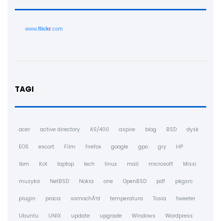
www.
flick
r
.com
TAGI
acer
active directory
AS/400
aspire
blog
BSD
dysk
EOS
escort
Film
firefox
google
gpo
gry
HP
ibm
Kot
laptop
lech
linux
mail
microsoft
Missi
muzyka
NetBSD
Nokia
one
OpenBSD
pdf
pkgsrc
plugin
praca
samochÃ³d
temperatura
Tosia
tweeter
Ubuntu
UNIX
update
upgrade
Windows
Wordpress