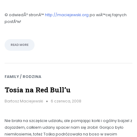
© odwiedÅº stronÄ™
http://maciejewski.org
po wiÄ™cej fajnych
postÃ³w!
READ MORE
FAMILY / RODZINA
Tosia na Red Bull’u
Bartosz Maciejewski
6 czerwca, 2008
Nie brała na szczęście udziału, ale pomijając korki i ogólny bajzel z
dojazdem, całkiem udany spacer nam się zrobił. Gorąco było
niemiłosiernie, toteż Tośka podróżowała na boso w swoim