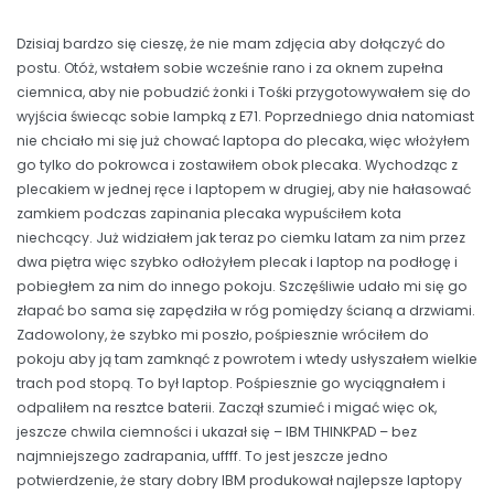
Dzisiaj bardzo się cieszę, że nie mam zdjęcia aby dołączyć do
postu. Otóż, wstałem sobie wcześnie rano i za oknem zupełna
ciemnica, aby nie pobudzić żonki i Tośki przygotowywałem się do
wyjścia świecąc sobie lampką z E71. Poprzedniego dnia natomiast
nie chciało mi się już chować laptopa do plecaka, więc włożyłem
go tylko do pokrowca i zostawiłem obok plecaka. Wychodząc z
plecakiem w jednej ręce i laptopem w drugiej, aby nie hałasować
zamkiem podczas zapinania plecaka wypuściłem kota
niechcący. Już widziałem jak teraz po ciemku latam za nim przez
dwa piętra więc szybko odłożyłem plecak i laptop na podłogę i
pobiegłem za nim do innego pokoju. Szczęśliwie udało mi się go
złapać bo sama się zapędziła w róg pomiędzy ścianą a drzwiami.
Zadowolony, że szybko mi poszło, pośpiesznie wróciłem do
pokoju aby ją tam zamknąć z powrotem i wtedy usłyszałem wielkie
trach pod stopą. To był laptop. Pośpiesznie go wyciągnałem i
odpaliłem na resztce baterii. Zaczął szumieć i migać więc ok,
jeszcze chwila ciemności i ukazał się – IBM THINKPAD – bez
najmniejszego zadrapania, uffff. To jest jeszcze jedno
potwierdzenie, że stary dobry IBM produkował najlepsze laptopy