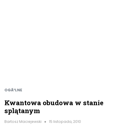
OGÃ³LNE
Kwantowa obudowa w stanie
splątanym
Bartosz Maciejewski
15 listopada, 2010