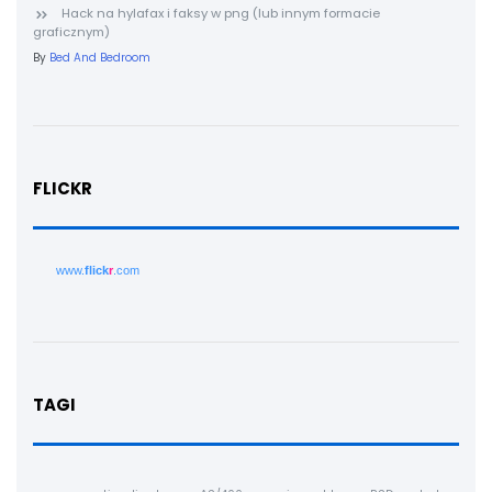
Hack na hylafax i faksy w png (lub innym formacie
graficznym)
By
Bed And Bedroom
FLICKR
www.
flick
r
.com
TAGI