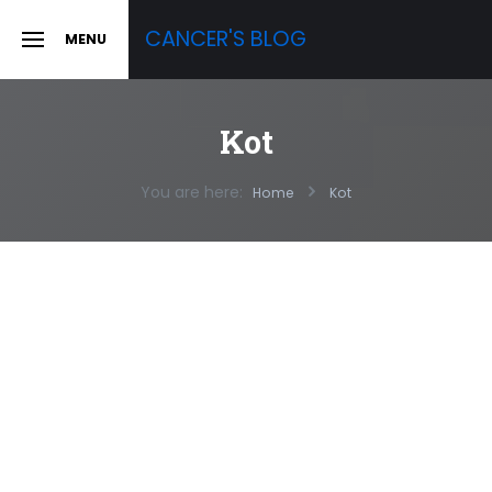
Skip
CANCER'S BLOG
MENU
to
SLIDE
OUT
content
SIDEBAR
Kot
You are here:
Home
Kot