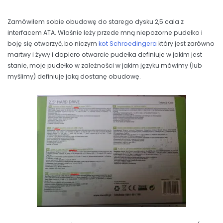
Zamówiłem sobie obudowę do starego dysku 2,5 cala z
interfacem ATA. Właśnie leży przede mną niepozorne pudełko i
boję się otworzyć, bo niczym
kot Schroedingera
który jest zarówno
martwy i żywy i dopiero otwarcie pudełka definiuje w jakim jest
stanie, moje pudełko w zależności w jakim języku mówimy (lub
myślimy) definiuje jaką dostanę obudowę.