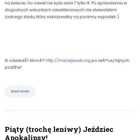
na świecie, i to nawet nie była seria T tylko R. Po sprawdzeniu w
dogodnych warunkach oświetleniowych nie stwierdziłem
żadnego śladu, który wskazywałby na poranny wypadek :)
© odwiedÅº stronÄ™
http://maciejewski.org
po wiÄ™cej fajnych
postÃ³w!
READ MORE
Piąty (trochę leniwy) Jeździec
Apokalipsy!