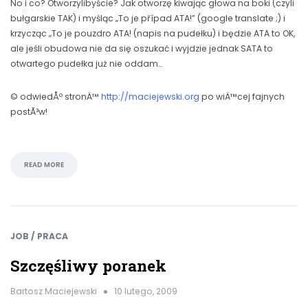
No i co? Otworzylibyście? Jak otworzę kiwając głowa na boki (czyli
bułgarskie TAK) i myśląc „To je případ ATA!” (google translate ;) i
krzycząc „To je pouzdro ATA! (napis na pudełku) i będzie ATA to OK,
ale jeśli obudowa nie da się oszukać i wyjdzie jednak SATA to
otwartego pudełka już nie oddam…
© odwiedÅº stronÄ™
http://maciejewski.org
po wiÄ™cej fajnych
postÃ³w!
READ MORE
JOB / PRACA
Szczęśliwy poranek
Bartosz Maciejewski
10 lutego, 2009