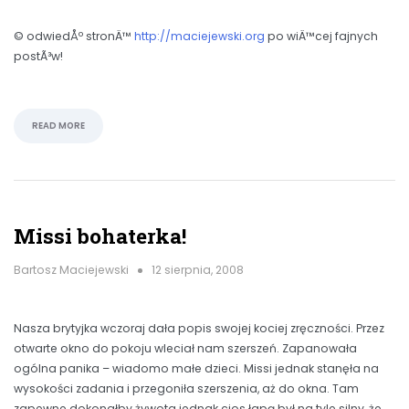
© odwiedÅº stronÄ™
http://maciejewski.org
po wiÄ™cej fajnych
postÃ³w!
READ MORE
Missi bohaterka!
Bartosz Maciejewski
12 sierpnia, 2008
Nasza brytyjka wczoraj dała popis swojej kociej zręczności. Przez
otwarte okno do pokoju wleciał nam szerszeń. Zapanowała
ogólna panika – wiadomo małe dzieci. Missi jednak stanęła na
wysokości zadania i przegoniła szerszenia, aż do okna. Tam
zapewne dokonałby żywota jednak cios łapą był na tyle silny, że