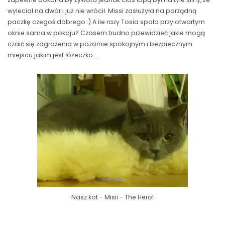
wyleciał na dwór i już nie wrócił. Missi zasłużyła na porządną
paczkę czegoś dobrego :) A ile razy Tosia spała przy otwartym
oknie sama w pokoju? Czasem trudno przewidzieć jakie mogą
czaić się zagrożenia w pozornie spokojnym i bezpiecznym
miejscu jakim jest łóżeczko….
Nasz kot - Misii - The Hero!