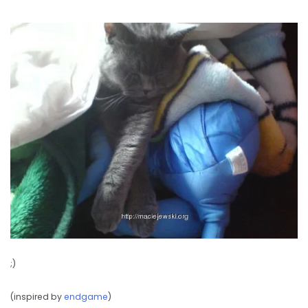
;)
(inspired by
endgame
)