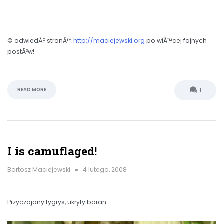
© odwiedÅº stronÄ™
http://maciejewski.org
po wiÄ™cej fajnych
postÃ³w!
READ MORE
1
I is camuflaged!
Bartosz Maciejewski
4 lutego, 2008
Przyczajony tygrys, ukryty baran.