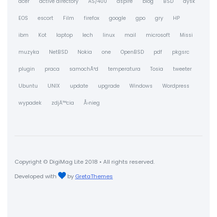
acer
active directory
AS/400
aspire
blog
BSD
dysk
EOS
escort
Film
firefox
google
gpo
gry
HP
ibm
Kot
laptop
lech
linux
mail
microsoft
Missi
muzyka
NetBSD
Nokia
one
OpenBSD
pdf
pkgsrc
plugin
praca
samochÃ³d
temperatura
Tosia
tweeter
Ubuntu
UNIX
update
upgrade
Windows
Wordpress
wypadek
zdjÄ™cia
Å›nieg
Copyright © DigiMag Lite 2018 • All rights reserved.
Developed with
by
GretaThemes