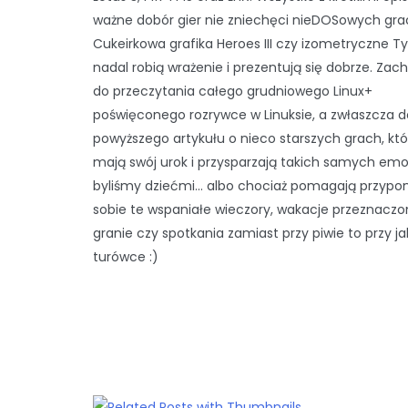
ważne dobór gier nie zniechęci nieDOSowych gra
Cukeirkowa grafika Heroes III czy izometryczne 
nadal robią wrażenie i prezentują się dobrze. Za
do przeczytania całego grudniowego Linux+
poświęconego rozrywce w Linuksie, a zwłaszcza d
powyższego artykułu o nieco starszych grach, któ
mają swój urok i przysparzają takich samych emoc
byliśmy dziećmi… albo chociaż pomagają przyp
sobie te wspaniałe wieczory, wakacje przeznacz
granie czy spotkania zamiast przy piwie to przy jak
turówce :)