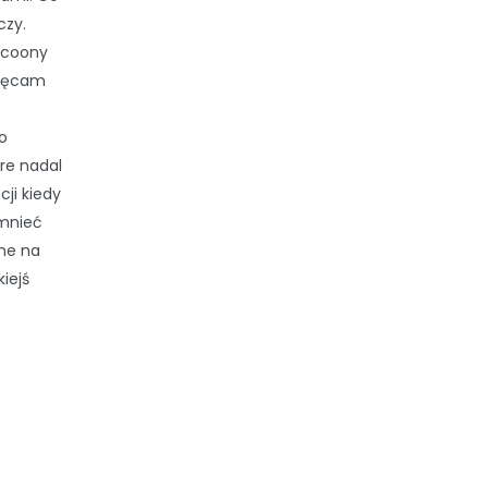
czy.
Tycoony
chęcam
o
re nadal
ji kiedy
omnieć
one na
iejś