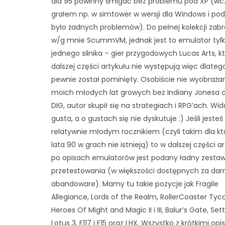
dla 95 powinny śmigać bez problemu pod XP (wc
grałem np. w simtower w wersji dla Windows i pod
było żadnych problemów). Do pełnej kolekcji zabr
w/g mnie ScummVM, jednak jest to emulator tyl
jednego silnika – gier przygodowych Lucas Arts, k
dalszej części artykułu nie występują więc dlateg
pewnie został pominięty. Osobiście nie wyobraża
moich młodych lat growych bez Indiany Jonesa 
DIG, autor skupił się na strategiach i RPG’ach. Wid
gusta, a o gustach się nie dyskutuje :) Jeśli jesteś
relatywnie młodym rocznikiem (czyli takim dla k
lata 90 w grach nie istnieją) to w dalszej części a
po opisach emulatorów jest podany ładny zestaw
przetestowania (w większości dostępnych za dar
abandoware). Mamy tu takie pozycje jak Fragile
Allegiance, Lords of the Realm, RollerCoaster Tycoon
Heroes Of Might and Magic II i III, Balur’s Gate, Settle
Lotus 3, F117 i F15 oraz LHX. Wszystko z krótkimi op