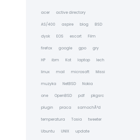
acer
active directory
AS/400
aspire
blog
BSD
dysk
EOS
escort
Film
firefox
google
gpo
gry
HP
ibm
Kot
laptop
lech
linux
mail
microsoft
Missi
muzyka
NetBSD
Nokia
one
OpenBSD
pdf
pkgsrc
plugin
praca
samochÃ³d
temperatura
Tosia
tweeter
Ubuntu
UNIX
update