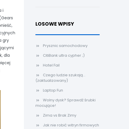
 i
 (Gears
LOSOWE WPISY
onieść,
kcyjnych
a gry
Prysznic samochodowy
ającymi
, dla
CitiBank ultra cypher ;)
więcej
Hotel Fail
j
Czego ludzie szukają...
(zaktualizowany)
Laptop Fun
Wolny dysk? Sprawdź śrubki
mocujące!
Zima vs Brak Zimy
Jak nie robić witryn firmowych