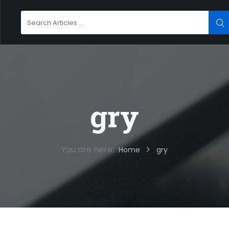
Search
SE
for:
gry
You are here:
Home
gry