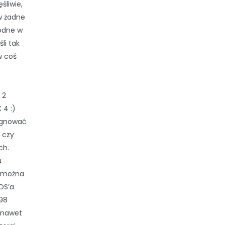
śliwie,
w żadne
iodne w
li tak
w coś
 2
 4 :)
zygnować
 czy
ch.
u
e można
OS’a
98
 nawet