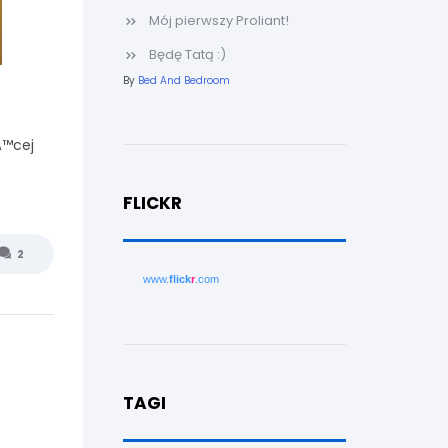
Mój pierwszy Proliant!
Będę Tatą :)
By
Bed And Bedroom
Ä™cej
FLICKR
2
www.
flick
r
.com
TAGI