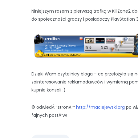
Niniejszym razem z pierwszą trofką w KillZone2 
do społeczności graczy i posiadaczy PlayStation 3
Dzięki Wam czytelnicy bloga – co przełożyło się n
zainteresowanie reklamodawców i wymierną po
kupnie konsoli :)
© odwiedÅº stronÄ™
http://maciejewski.org
po wi
fajnych postÃ³w!