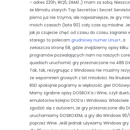
– adres 220h, IRQ5, DMA1 ;) mam za sobą. Nieszczę
że klimatu starych Top Secretów i Secret Servisó
pismo już nie trzyma, ale najważniejsze, że gry m
moich czasach (lata 90) cały czas są miodne. Jeś
jak ja czujecie chęć od czasu do czasu zagrania 
starego to polecam
grudniowy numer Linux+
, a
zwłaszcza stronę 58, gdzie znajdziemy opisy kilku
programów pozwalających nam na naszych core
quadach uruchomić gry przeznaczone na 486 DX
Tak, tak, rezygnując z Windowsa nie musimy re
ze wspomnień growych z lat młodości. Na linuksie
BSD spokojnie pogramy w większość gier DOSowy
Mamy zgrabne opisy DOSBOX’a i Wine, czyli duet
emulatorów kolejno DOS’a i Windowsa. Właściwi
zgodzić się z autorem, że gry przeznaczone dla D
uruchamiamy DOSBOXEM, a gry dla Windows 95/
poprzez Wine. Jeśli jednak używamy Windows gry