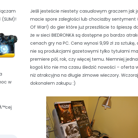
dołączam
Jeśli jesteście niestety casualowym graczem jak ja
 (SLIM)!
macie spore zaległości lub chociażby sentyment
Of War!) do gier które już przeszliście to śpieszę d
że w sieci BIEDRONKA są dostępne po bardzo atra
cenach gry na PC. Cena wynosi 9,99 zł za sztukę, 
nie są produkcjami gazetowymi tylko tytułami m
premiere pól, rok, czy więcej temu. Niemniej jednak
kogoś kto nie ma czasu śledzić nowości – oferta 
a
niż atrakcyjna na długie zimowe wieczory. Wczora
moc w
dokonałem zakupu :)
Ä™cej