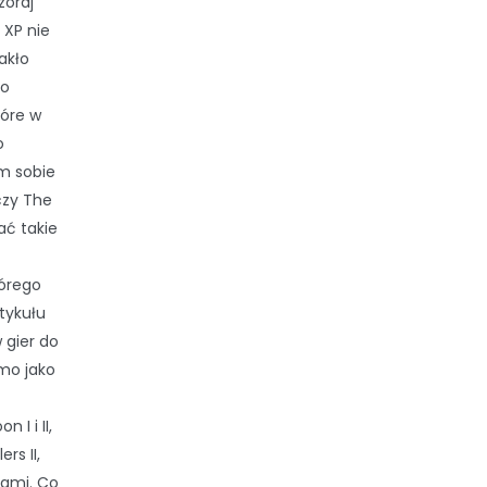
zoraj
 XP nie
akło
ko
tóre w
o
m sobie
czy The
ać takie
tórego
rtykułu
 gier do
mo jako
 I i II,
rs II,
isami. Co