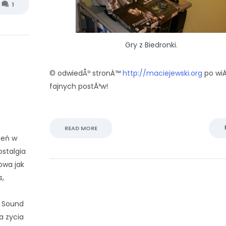
1
Gry z Biedronki.
© odwiedÅº stronÄ™
http://maciejewski.org
po wi
fajnych postÃ³w!
READ MORE
ień w
stalgia
owa jak
s,
o Sound
a zycia