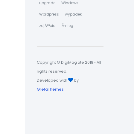
upgrade
Windows
Wordpress
wypadek
zdjÄ™cia
Å›nieg
Copyright © DigiMag Lite 2018 • All
rights reserved.
Developed with
by
GretaThemes