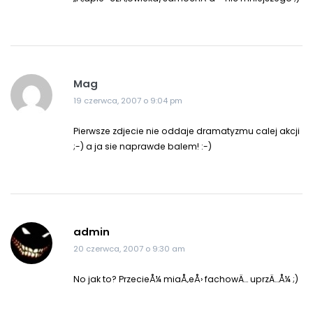
Mag
19 czerwca, 2007 o 9:04 pm
Pierwsze zdjecie nie oddaje dramatyzmu calej akcji
;-) a ja sie naprawde balem! :-)
admin
20 czerwca, 2007 o 9:30 am
No jak to? PrzecieÅ¼ miaÅ‚eÅ› fachowÄ… uprzÄ…Å¼ ;)