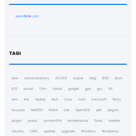
www.
flick
r
.com
TAGI
acer
active directory
AS/400
aspire
blog
BSD
dysk
EOS
escort
Film
firefox
google
gpo
gry
HP
ibm
Kot
laptop
lech
linux
mail
microsoft
Missi
muzyka
NetBSD
Nokia
one
OpenBSD
pdf
pkgsrc
plugin
praca
samochÃ³d
temperatura
Tosia
tweeter
Ubuntu
UNIX
update
upgrade
Windows
Wordpress