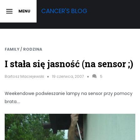
Skip
CANCER'S BLOG
MENU
to
SLIDE
OUT
content
SIDEBAR
FAMILY / RODZINA
I stała się jasność (na sensor ;)
Bartosz Maciejewski
19 czerwca, 2007
5
Weekendowe podwieszanie lampy na sensor przy pomocy
brata….