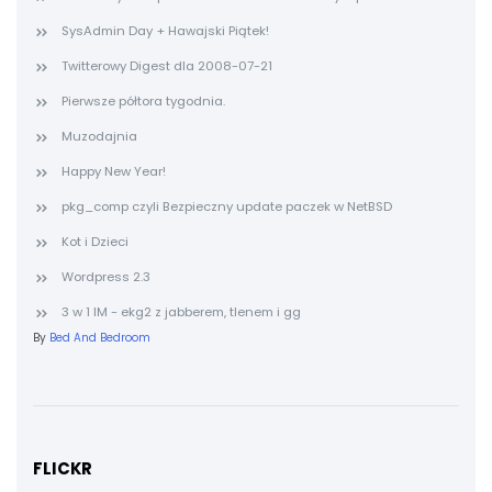
SysAdmin Day + Hawajski Piątek!
Twitterowy Digest dla 2008-07-21
Pierwsze półtora tygodnia.
Muzodajnia
Happy New Year!
pkg_comp czyli Bezpieczny update paczek w NetBSD
Kot i Dzieci
Wordpress 2.3
3 w 1 IM - ekg2 z jabberem, tlenem i gg
By
Bed And Bedroom
FLICKR