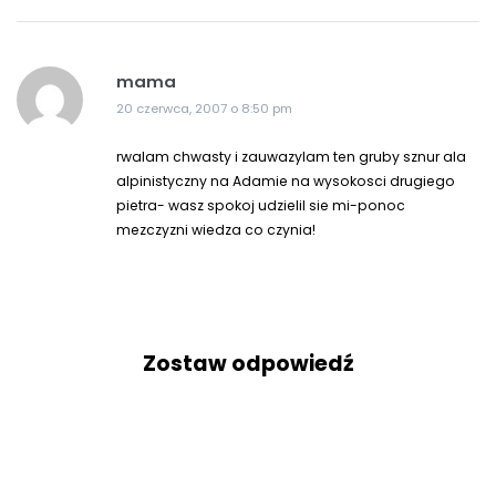
mama
20 czerwca, 2007 o 8:50 pm
rwalam chwasty i zauwazylam ten gruby sznur ala
alpinistyczny na Adamie na wysokosci drugiego
pietra- wasz spokoj udzielil sie mi-ponoc
mezczyzni wiedza co czynia!
Zostaw odpowiedź