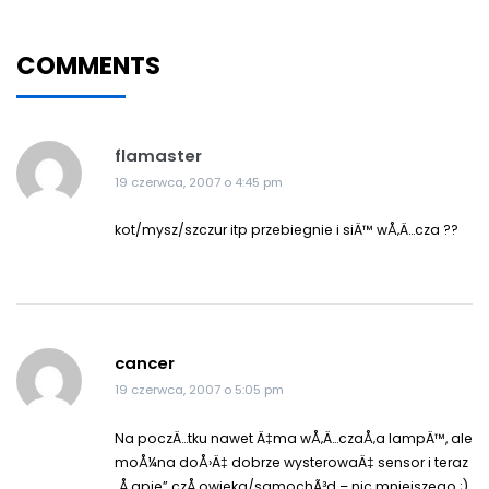
COMMENTS
flamaster
19 czerwca, 2007 o 4:45 pm
kot/mysz/szczur itp przebiegnie i siÄ™ wÅ‚Ä…cza ??
cancer
19 czerwca, 2007 o 5:05 pm
Na poczÄ…tku nawet Ä‡ma wÅ‚Ä…czaÅ‚a lampÄ™, ale
moÅ¼na doÅ›Ä‡ dobrze wysterowaÄ‡ sensor i teraz
„Å‚apie” czÅ‚owieka/samochÃ³d – nic mniejszego ;)