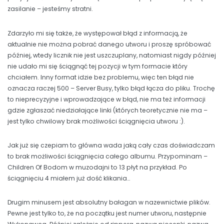
zasilanie – jesteśmy stratni.
Zdarzyło mi się także, że występował błąd z informacją, że
aktualnie nie można pobrać danego utworu i proszę spróbować
później, wtedy licznik nie jest uszczuplany, natomiast nigdy później
nie udało mi się ściągnąć tej pozycji w tym formacie który
chciałem. Inny format idzie bez problemu, więc ten błąd nie
oznacza raczej 500 – Server Busy, tylko błąd łącza do pliku. Trochę
to nieprecyzyjne i wprowadzające w błąd, nie ma też informacji
gdzie zgłaszać niedziałające linki (których teoretycznie nie ma –
jest tylko chwilowy brak możliwości ściągnięcia utworu :).
Jak już się czepiam to główna wada jaką cały czas doświadczam
to brak możliwości ściągnięcia całego albumu. Przypominam –
Children Of Bodom w muzodajni to 13 płyt na przykład. Po
ściągnięciu 4 miałem już dość klikania…
Drugim minusem jest absolutny bałagan w nazewnictwie plików.
Pewne jest tylko to, że na początku jest numer utworu, następnie