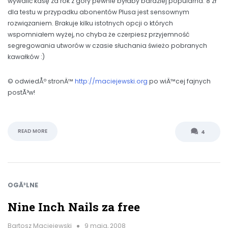
wywalić kasę za rok z góry pewnie byłaby bardziej popularna. 8 zł
dla testu w przypadku abonentów Plusa jest sensownym
rozwiązaniem. Brakuje kilku istotnych opcji o których
wspomniałem wyżej, no chyba że czerpiesz przyjemność
segregowania utworów w czasie słuchania świeżo pobranych
kawałków :)
© odwiedÅº stronÄ™
http://maciejewski.org
po wiÄ™cej fajnych
postÃ³w!
READ MORE
4
OGÃ³LNE
Nine Inch Nails za free
Bartosz Maciejewski
9 maja, 2008