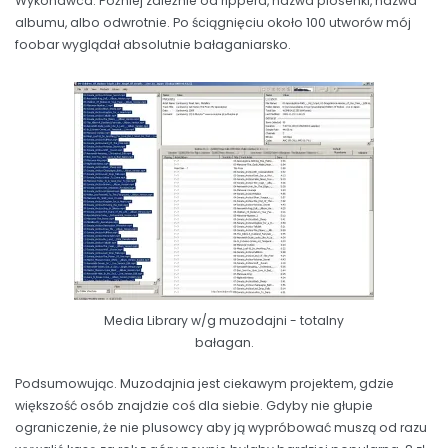
Wykonawca. Później zależnie od rippera, nazwa piosenki, nazwa
albumu, albo odwrotnie. Po ściągnięciu około 100 utworów mój
foobar wyglądał absolutnie bałaganiarsko.
Media Library w/g muzodajni - totalny
bałagan.
Podsumowując. Muzodajnia jest ciekawym projektem, gdzie
większość osób znajdzie coś dla siebie. Gdyby nie głupie
ograniczenie, że nie plusowcy aby ją wypróbować muszą od razu