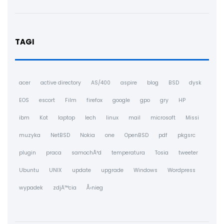
TAGI
acer
active directory
AS/400
aspire
blog
BSD
dysk
EOS
escort
Film
firefox
google
gpo
gry
HP
ibm
Kot
laptop
lech
linux
mail
microsoft
Missi
muzyka
NetBSD
Nokia
one
OpenBSD
pdf
pkgsrc
plugin
praca
samochÃ³d
temperatura
Tosia
tweeter
Ubuntu
UNIX
update
upgrade
Windows
Wordpress
wypadek
zdjÄ™cia
Å›nieg