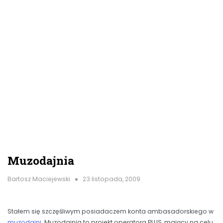
Muzodajnia
Bartosz Maciejewski
23 listopada, 2009
Stałem się szczęśliwym posiadaczem konta ambasadorskiego w
muzodajni
. Muzodajnia to projekt operatora PLUS, mający na celu