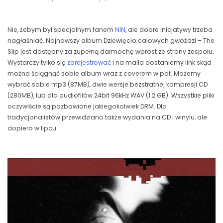
Nie, żebym był specjalnym fanem
NIN
, ale dobre inicjatywy trzeba
nagłaśniać. Najnowszy album Dziewięcio calowych gwoździ – The
Slip jest dostępny za zupełną darmochę wprost ze strony zespołu.
Wystarczy tylko się
zarejestrować
i na maila dostaniemy link skąd
można ściągnąć sobie album wraz z coverem w pdf. Możemy
wybrać sobie mp3 (87MB), dwie wersje bezstratnej kompresji CD
(280MB), lub dla audiofilów 24bit 96kHz WAV (1.2 GB). Wszystkie pliki
oczywiście są pozbawione jakiegokolwiek DRM. Dla
tradycjonalistów przewidziano także wydania na CD i winylu, ale
dopiero w lipcu.