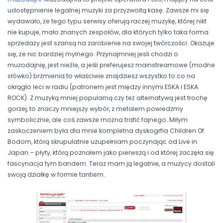
udostępnienie legalnej muzyki za przyzwoitą kasę. Zawsze mi się
wydawało, że tego typu serwisy oferują raczej muzykę, której nikt
nie kupuje, mało znanych zespołów, dla których tylko taka forma
sprzedaży jest szansą na zarobienie na swojej twórczości. Okazuje
się, że nic bardziej mylnego. Przynajmniej jesli chodzi o
muzodajnię, jest nieźle, a jeśli preferujesz mainstreamowe (modne
słówko) brzmienia to właściwie znajdziesz wszystko to co na
okrągło leci w radiu (patronem jest między innymi ESKA i ESKA
ROCK). Z muzyką mniej popularną czy też alternatywą jest trochę
gorzej, to znaczy mniejszy wybór, z metalem powiedzmy
symbolicznie, ale coś zawsze można trafić fajnego. Miłym
zaskoczeniem była dla mnie kompletna dyskogrfia Children Of
Bodom, którą skrupulatnie uzupełniam poczynając od Live in
Japan – płyty, którą poznałem jako pierwszą i od której zaczęła się
fascynacja tym bandem. Teraz mam ją legalnie, a muzycy dostali
swoją działkę w formie tantiem.