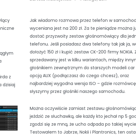
ylący
Jak wiadomo rozmowa przez telefon w samochod
chniczne
wyceniana jest na 200 zł. Za te pieniądze można j
dostać przyzwoity zestaw głośnomówiący dla jed
telefonu. Jeśli posiadasz dwa telefony tak jak ja, w
dołożyć 150 zł i kupić zestaw CK-200 firmy NOKIA.
ciągłym
sprzedawany jest w kilku wariantach, między inny
a
głośnikiem zewnętrznym do starszych modeli car 
opcją AUX (podłączasz do czego chcesz), oraz
irda z
najbardziej wygodna wersja ISO – gdzie rozmówcę
 dzisiaj
słyszymy przez głośniki naszego samochodu.
Można oczywiście zamiast zestawu głośnomówią
jeździć ze słuchawką, ale każdy kto jechał np 5 go
zgodzi się ze mną, że ucho odpada po takiej wyci
Testowałem to Jabrze, Nokii i Plantronics, ten osta