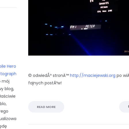
ile Hero
tograph
© odwiedÅº stronÄ™
http://maciejewski.org
po wi
 mój
fajnych postÃ³w!
y blog,
łaściwie
lo,
READ MORE
rego
ualizowa
ędę