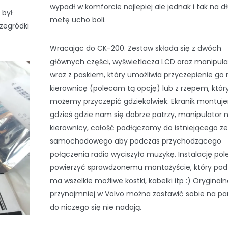
wypadł w komforcie najlepiej ale jednak i tak na d
 był
metę ucho boli.
rzegródki
Wracając do CK-200. Zestaw składa się z dwóch
głównych części, wyświetlacza LCD oraz manipula
wraz z paskiem, który umożliwia przyczepienie go 
kierownicę (polecam tą opcję) lub z rzepem, któr
możemy przyczepić gdziekolwiek. Ekranik montuj
gdzieś gdzie nam się dobrze patrzy, manipulator 
kierownicy, całość podłączamy do istniejącego z
samochodowego aby podczas przychodzącego
połączenia radio wyciszyło muzykę. Instalację po
powierzyć sprawdzonemu montażyście, który pod
ma wszelkie możliwe kostki, kabelki itp :) Oryginaln
przynajmniej w Volvo można zostawić sobie na pa
do niczego się nie nadają.