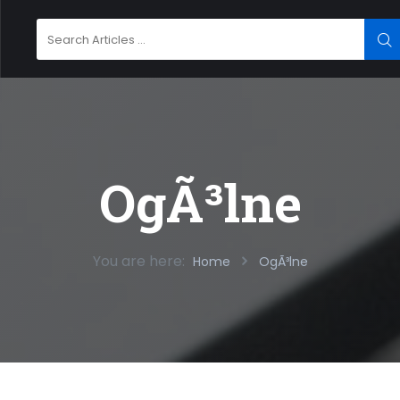
Search
SE
for:
OgÃ³lne
You are here:
Home
OgÃ³lne