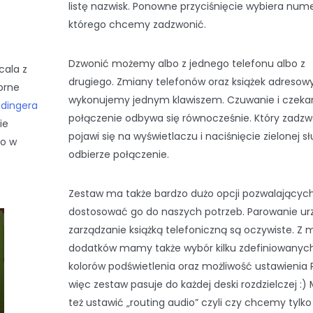
listę nazwisk. Ponowne przyciśnięcie wybiera num
którego chcemy zadzwonić.
Dzwonić możemy albo z jednego telefonu albo z
cala z
drugiego. Zmiany telefonów oraz książek adresow
orne
wykonujemy jednym klawiszem. Czuwanie i czeka
edingera
połączenie odbywa się równocześnie. Który zadzwo
ie
pojawi się na wyświetlaczu i naciśnięcie zielonej s
ko w
odbierze połączenie.
Zestaw ma także bardzo dużo opcji pozwalającyc
dostosować go do naszych potrzeb. Parowanie ur
zarządzanie książką telefoniczną są oczywiste. Z 
dodatków mamy także wybór kilku zdefiniowanyc
kolorów podświetlenia oraz możliwość ustawienia 
więc zestaw pasuje do każdej deski rozdzielczej :)
też ustawić „routing audio” czyli czy chcemy tylko