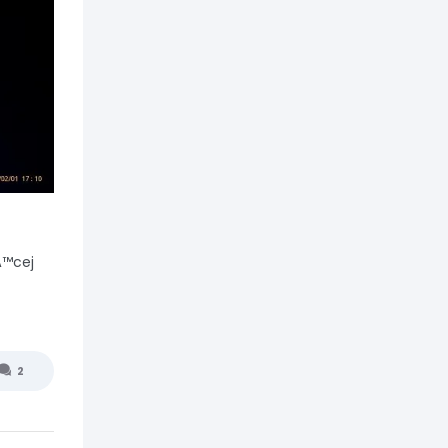
Ä™cej
2