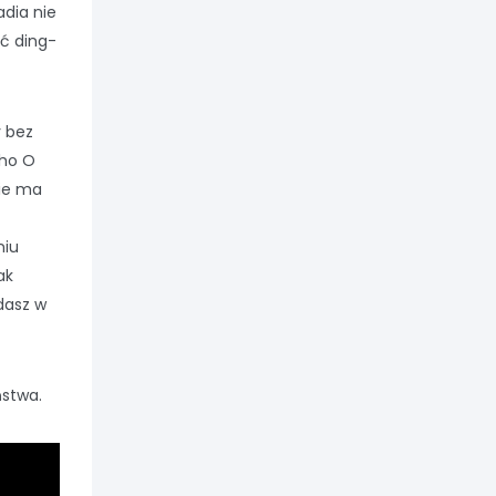
adia nie
ać ding-
y bez
cho O
ie ma
niu
ak
dasz w
ństwa.