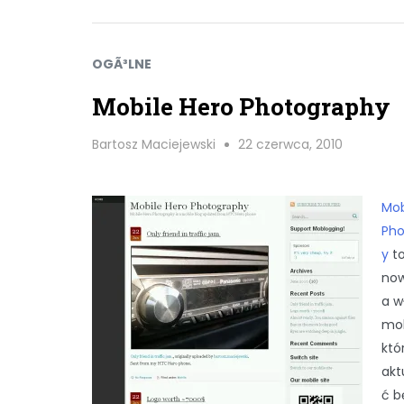
OGÃ³LNE
Mobile Hero Photography
Bartosz Maciejewski
22 czerwca, 2010
Mob
Pho
y
to
now
a w
mob
któ
akt
ć b