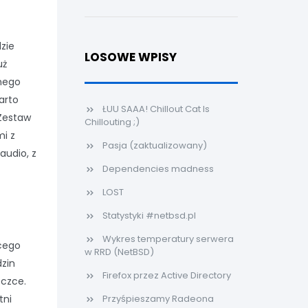
zie
LOSOWE WPISY
uż
nego
arto
ŁUU SAAA! Chillout Cat Is
 Zestaw
Chillouting ;)
mi z
Pasja (zaktualizowany)
audio, z
Dependencies madness
LOST
Statystyki #netbsd.pl
Wykres temperatury serwera
cego
w RRD (NetBSD)
dzin
Firefox przez Active Directory
eczce.
tni
Przyśpieszamy Radeona