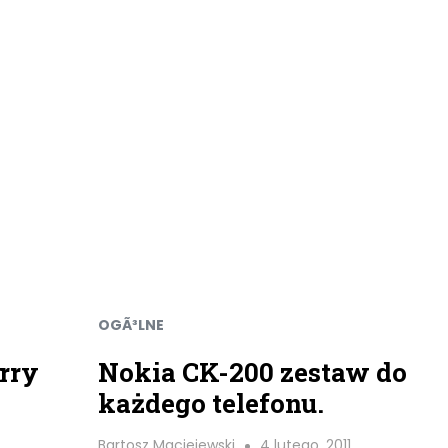
OGÃ³LNE
rry
Nokia CK-200 zestaw do
każdego telefonu.
Bartosz Maciejewski
4 lutego, 2011