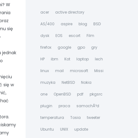
mi? W
rania
acer
active directory
oraz
AS/400
aspire
blog
BSD
mu się
dysk
EOS
escort
Film
o
firefox
google
gpo
gry
u jednak
HP
ibm
Kot
laptop
lech
ko
linux
mail
microsoft
Missi
nięciu
muzyka
NetBSD
Nokia
ć się w
ić,
one
OpenBSD
pdf
pkgsrc
ychać
plugin
praca
samochÃ³d
tora.
temperatura
Tosia
tweeter
aciskamy
Ubuntu
UNIX
update
damy