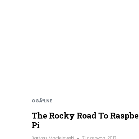
OGÃ³LNE
The Rocky Road To Raspbe
Pi
Bartosz Maciejewski
21 czerwca, 2012