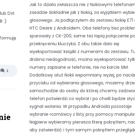
Jak to działa zwłaszcza nie z Nokiowymi telefona
zasadzie dokładnie jak z Nokią, za wyjątkiem wybie
lub DVI.
głosowego. Ja podłączyłem do zestawu Nokię E71 
 :)
HTC Desire z Androidem. Oba telefony bez proble
sparowały z CK-200, same też łapią połączenie p
nformuję
przekręceniu kluczyka. Z obu także dało się
wyeksportować książki z numerami do zestawu. T
drobna niedogodność, można wyeksportować tyl
numery zapisane w telefonie, nie na karcie SIM.
2
Dodatkowy atut Nokii wspomniany wyżej, po naciś
przycisku od wybierania głosowego, możemy drze
samochodzie do osoby do której chcemy zadzwon
telefon potwierdzi co wybrał i po chwili będzie sł
sygnał wołania. W przypadku Androida pozostaje
wybranie rozmówcy z listy przy pomocy manipula
nie
Najpierw wybieramy pierwsza literę pokrętłem, n
aby zatwierdzić i tym samym pokrętłem przeglą