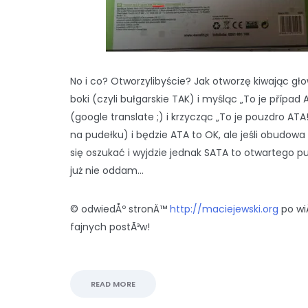
No i co? Otworzylibyście? Jak otworzę kiwając gł
boki (czyli bułgarskie TAK) i myśląc „To je případ 
(google translate ;) i krzycząc „To je pouzdro ATA
na pudełku) i będzie ATA to OK, ale jeśli obudowa
się oszukać i wyjdzie jednak SATA to otwartego p
już nie oddam…
© odwiedÅº stronÄ™
http://maciejewski.org
po wi
fajnych postÃ³w!
READ MORE