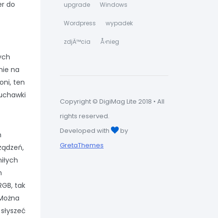
er do
upgrade
Windows
Wordpress
wypadek
zdjÄ™cia
Å›nieg
ych
nie na
ni, ten
łuchawki
Copyright © DigiMag Lite 2018 • All
rights reserved.
Developed with
by
h
GretaThemes
ządzeń,
miłych
h
RGB, tak
 Można
 słyszeć