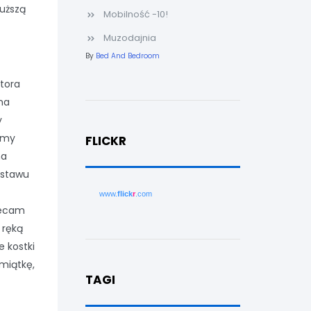
łuższą
Mobilność -10!
Muzodajnia
By
Bed And Bedroom
tora
na
y
emy
FLICKR
na
estawu
www.
flick
r
.com
lecam
 ręką
e kostki
miątkę,
TAGI