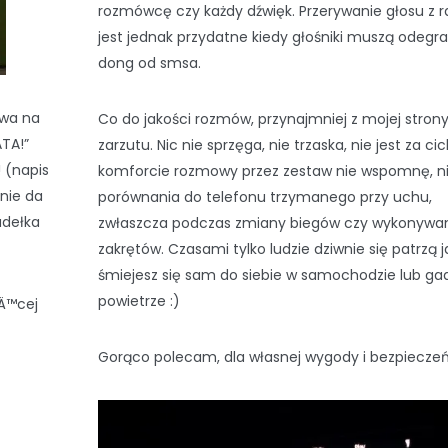
rozmówcę czy każdy dźwięk. Przerywanie głosu z r
jest jednak przydatne kiedy głośniki muszą odegr
dong od smsa.
owa na
Co do jakości rozmów, przynajmniej z mojej stron
ATA!”
zarzutu. Nic nie sprzęga, nie trzaska, nie jest za ci
! (napis
komforcie rozmowy przez zestaw nie wspomnę, n
 nie da
porównania do telefonu trzymanego przy uchu,
udełka
zwłaszcza podczas zmiany biegów czy wykonywa
zakrętów. Czasami tylko ludzie dziwnie się patrzą j
śmiejesz się sam do siebie w samochodzie lub ga
powietrze :)
Ä™cej
Gorąco polecam, dla własnej wygody i bezpiecze