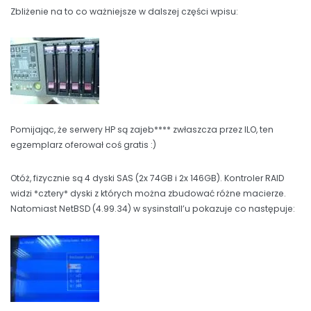
Zbliżenie na to co ważniejsze w dalszej części wpisu:
Pomijając, że serwery HP są zajeb**** zwłaszcza przez ILO, ten
egzemplarz oferował coś gratis :)
Otóż, fizycznie są 4 dyski SAS (2x 74GB i 2x 146GB). Kontroler RAID
widzi *cztery* dyski z których można zbudować różne macierze.
Natomiast NetBSD (4.99.34) w sysinstall’u pokazuje co następuje: