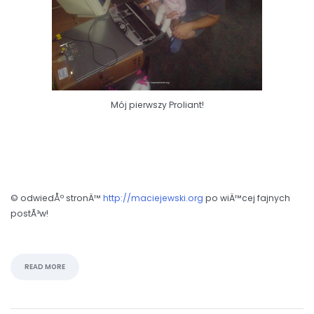
Mój pierwszy Proliant!
© odwiedÅº stronÄ™
http://maciejewski.org
po wiÄ™cej fajnych
postÃ³w!
READ MORE