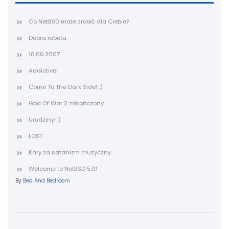
Co NetBSD może zrobić dla Ciebie?
Dobra robota.
16.06.2007
Addictive!
Come To The Dark Side! ;)
God Of War 2 zakończony
Urodziny! :)
LOST
Kary za satanizm muzyczny
Welcome to NetBSD 5.0!
By
Bed And Bedroom