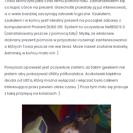
Tosia skończyła jakiś czas temu półtora roku. Zastanawiałem się
co kupić córce na prezent. Grzechotki przestały ją już interesować,
a o wiele bardziej zaczynają zabawki logiczne. Szukałem,
szukałem i w końcu jest! Idealny prezent na początek zabawy z
komputerami! Proliant DL160 G5. System to oczywiście NetBSD 5.0
(zainstalowany jeszcze z pomocą taty). Myślę, że właściwie
dobrany prezent pomoże w przyszłości rozwinąć zainteresowania
o których Tosia jeszcze nie wie teraz. Może nawet zostanie kobietą
Adminką, w końcu mało ich :)
Powyższa opowieść jest oczywiście żartem, aż takim geekiem nie
jestem aby pokazywać UNIXy półtoralatce. Aczkolwiek błękitna
dioda od UID’a, którą można wyłączać i włączać była całkiem
interesująca przez pewien okres czasu :) Poza tym miło się pracuje
z taką przylepą na kolanach :)