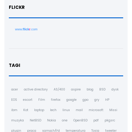
FLICKR
www.
flick
r
.com
TAGI
acer
active directory
AS/400
aspire
blog
BSD
dysk
EOS
escort
Film
firefox
google
gpo
gry
HP
ibm
Kot
laptop
lech
linux
mail
microsoft
Missi
muzyka
NetBSD
Nokia
one
OpenBSD
pdf
pkgsrc
plugin
praca
samochÃ³d
temperatura
Tosia
tweeter