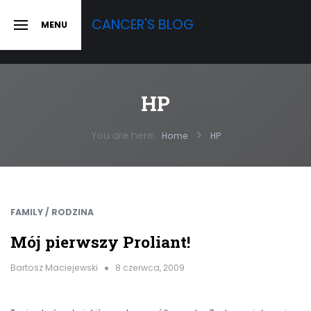
Skip
CANCER'S BLOG
MENU
to
SLIDE
OUT
content
SIDEBAR
HP
You are here:
Home
HP
FAMILY / RODZINA
Mój pierwszy Proliant!
Bartosz Maciejewski
8 czerwca, 2009