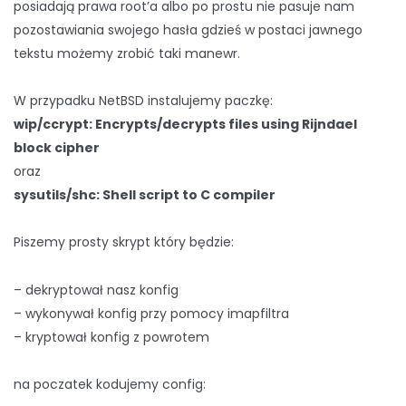
posiadają prawa root’a albo po prostu nie pasuje nam
pozostawiania swojego hasła gdzieś w postaci jawnego
tekstu możemy zrobić taki manewr.
W przypadku NetBSD instalujemy paczkę:
wip/ccrypt: Encrypts/decrypts files using Rijndael
block cipher
oraz
sysutils/shc: Shell script to C compiler
Piszemy prosty skrypt który będzie:
– dekryptował nasz konfig
– wykonywał konfig przy pomocy imapfiltra
– kryptował konfig z powrotem
na poczatek kodujemy config: