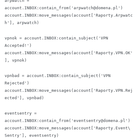
arpwatch =
account.INBOX:contain_from('arpwatch@domena.pl')
account.INBOX:move_messages(account['Raporty.Arpwatc
h'], arpwatch)
vpnok = account.INBOX:contain_subject('VPN
Accepted!')
account.INBOX:move_messages(account['Raporty.VPN.OK'
], vpnok)
vpnbad = account.INBOX:contain_subject('VPN
Rejected')
account.INBOX:move_messages(account['Raporty.VPN.Rej
ected'], vpnbad)
eventsentry =
account.INBOX:contain_from('eventsentry@domena.pl')
account.INBOX:move_messages(account['Raporty.Event\
Sentry'], eventsentry)