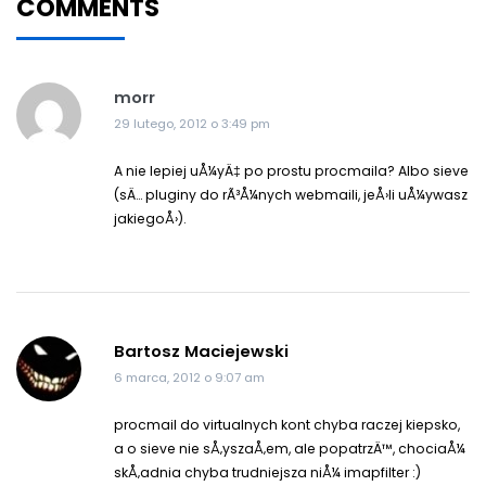
COMMENTS
morr
29 lutego, 2012 o 3:49 pm
A nie lepiej uÅ¼yÄ‡ po prostu procmaila? Albo sieve
(sÄ… pluginy do rÃ³Å¼nych webmaili, jeÅ›li uÅ¼ywasz
jakiegoÅ›).
Bartosz Maciejewski
6 marca, 2012 o 9:07 am
procmail do virtualnych kont chyba raczej kiepsko,
a o sieve nie sÅ‚yszaÅ‚em, ale popatrzÄ™, chociaÅ¼
skÅ‚adnia chyba trudniejsza niÅ¼ imapfilter :)