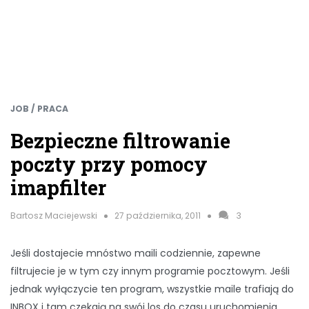
JOB / PRACA
Bezpieczne filtrowanie
poczty przy pomocy
imapfilter
Bartosz Maciejewski
27 października, 2011
3
Jeśli dostajecie mnóstwo maili codziennie, zapewne
filtrujecie je w tym czy innym programie pocztowym. Jeśli
jednak wyłączycie ten program, wszystkie maile trafiają do
INBOX i tam czekają na swój los do czasu uruchomienia