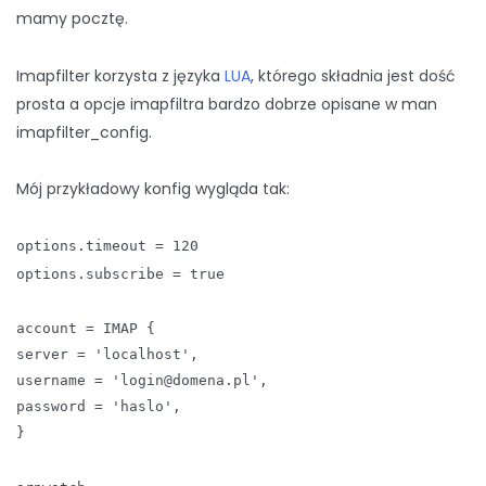
mamy pocztę.
Imapfilter korzysta z języka
LUA
, którego składnia jest dość
prosta a opcje imapfiltra bardzo dobrze opisane w man
imapfilter_config.
Mój przykładowy konfig wygląda tak:
options.timeout = 120
options.subscribe = true
account = IMAP {
server = 'localhost',
username = 'login@domena.pl',
password = 'haslo',
}