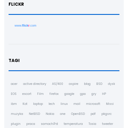
FLICKR
www.
flick
r
.com
TAGI
acer
active directory
AS/400
aspire
blog
BSD
dysk
EOS
escort
Film
firefox
google
gpo
gry
HP
ibm
Kot
laptop
lech
linux
mail
microsoft
Missi
muzyka
NetBSD
Nokia
one
OpenBSD
pdf
pkgsrc
plugin
praca
samochÃ³d
temperatura
Tosia
tweeter