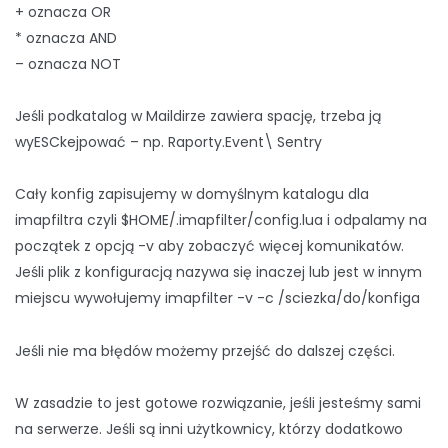
+ oznacza OR
* oznacza AND
– oznacza NOT
Jeśli podkatalog w Maildirze zawiera spację, trzeba ją
wyESCkejpować – np. Raporty.Event\ Sentry
Cały konfig zapisujemy w domyślnym katalogu dla
imapfiltra czyli $HOME/.imapfilter/config.lua i odpalamy na
początek z opcją -v aby zobaczyć więcej komunikatów.
Jeśli plik z konfiguracją nazywa się inaczej lub jest w innym
miejscu wywołujemy imapfilter -v -c /sciezka/do/konfiga
Jeśli nie ma błędów możemy przejść do dalszej części.
W zasadzie to jest gotowe rozwiązanie, jeśli jesteśmy sami
na serwerze. Jeśli są inni użytkownicy, którzy dodatkowo