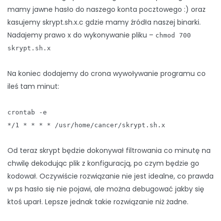
mamy jawne hasło do naszego konta pocztowego :) oraz
kasujemy skrypt.sh.x.c gdzie mamy źródła naszej binarki.
Nadajemy prawo x do wykonywanie pliku –
chmod 700
skrypt.sh.x
Na koniec dodajemy do crona wywoływanie programu co
ileś tam minut:
crontab -e
*/1 * * * * /usr/home/cancer/skrypt.sh.x
Od teraz skrypt będzie dokonywał filtrowania co minutę na
chwilę dekodując plik z konfiguracją, po czym będzie go
kodował. Oczywiście rozwiązanie nie jest idealne, co prawda
w ps hasło się nie pojawi, ale można debugować jakby się
ktoś uparł. Lepsze jednak takie rozwiązanie niż żadne.