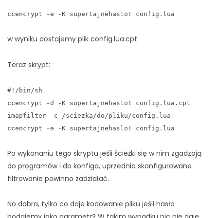
ccencrypt -e -K supertajnehaslo! config.lua
w wyniku dostajemy plik config.lua.cpt
Teraz skrypt:
#!/bin/sh
ccencrypt -d -K supertajnehaslo! config.lua.cpt
imapfilter -c /sciezka/do/pliku/config.lua
ccencrypt -e -K supertajnehaslo! config.lua
Po wykonaniu tego skryptu jeśli ścieżki się w nim zgadzają
do programów i do konfiga, uprzednio skonfigurowane
filtrowanie powinno zadziałać.
No dobra, tylko co daje kodowanie pliku jeśli hasło
podajemy jako parametr? W takim wypadku nic nie daje,