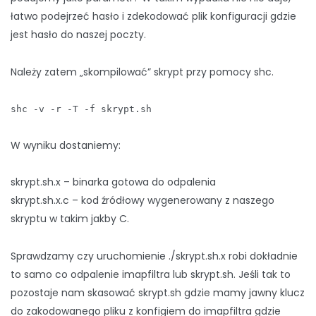
łatwo podejrzeć hasło i zdekodować plik konfiguracji gdzie
jest hasło do naszej poczty.
Należy zatem „skompilować” skrypt przy pomocy shc.
shc -v -r -T -f skrypt.sh
W wyniku dostaniemy:
skrypt.sh.x – binarka gotowa do odpalenia
skrypt.sh.x.c – kod źródłowy wygenerowany z naszego
skryptu w takim jakby C.
Sprawdzamy czy uruchomienie ./skrypt.sh.x robi dokładnie
to samo co odpalenie imapfiltra lub skrypt.sh. Jeśli tak to
pozostaje nam skasować skrypt.sh gdzie mamy jawny klucz
do zakodowanego pliku z konfigiem do imapfiltra gdzie