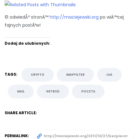
© odwiedÅº stronÄ™
http://maciejewski.org
po wiÄ™cej
fajnych postÃ³w!
Dodaj do ulubionych:
TAGS:
CRYPTO
IMAPFILTER
LUA
MAIL
NETBSD
POCZTA
SHARE ARTICLE:
PERMALINK: