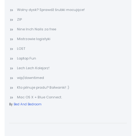
Wolny dysk? Sprawdź śrubki mocujące!
ZIP
Nine Inch Nails za free
Mistrzowie logistyki
LOST
Laptop Fun
Lech Lech Kolejorz!
wip/downtimed
Kto pilnuje pradu? Bałwanki! :)
Mac OS X + Blue Connect.
By
Bed And Bedroom