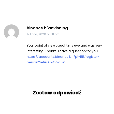
binance h"anvisning
17 lipca, 2026 o 11:11 pm
Your point of view caught my eye and was very
interesting. Thanks. I have a question for you.
https://accounts.binance.bh/pt-BR/register-
person?ref=GJY4VW8W
Zostaw odpowiedź