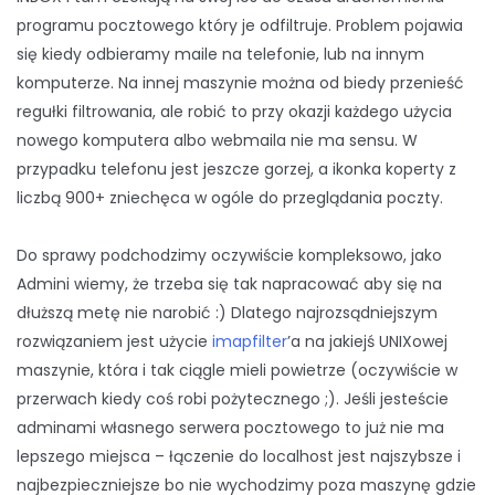
programu pocztowego który je odfiltruje. Problem pojawia
się kiedy odbieramy maile na telefonie, lub na innym
komputerze. Na innej maszynie można od biedy przenieść
regułki filtrowania, ale robić to przy okazji każdego użycia
nowego komputera albo webmaila nie ma sensu. W
przypadku telefonu jest jeszcze gorzej, a ikonka koperty z
liczbą 900+ zniechęca w ogóle do przeglądania poczty.
Do sprawy podchodzimy oczywiście kompleksowo, jako
Admini wiemy, że trzeba się tak napracować aby się na
dłuższą metę nie narobić :) Dlatego najrozsądniejszym
rozwiązaniem jest użycie
imapfilter
’a na jakiejś UNIXowej
maszynie, która i tak ciągle mieli powietrze (oczywiście w
przerwach kiedy coś robi pożytecznego ;). Jeśli jesteście
adminami własnego serwera pocztowego to już nie ma
lepszego miejsca – łączenie do localhost jest najszybsze i
najbezpieczniejsze bo nie wychodzimy poza maszynę gdzie