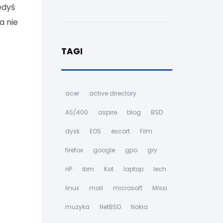
edyś
a nie
TAGI
acer
active directory
AS/400
aspire
blog
BSD
dysk
EOS
escort
Film
firefox
google
gpo
gry
HP
ibm
Kot
laptop
lech
linux
mail
microsoft
Missi
muzyka
NetBSD
Nokia