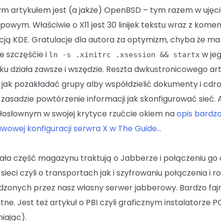
ym artykułem jest (a jakże) OpenBSD – tym razem w ujęc
powym. Właściwie o X11 jest 30 linijek tekstu wraz z kome
acją KDE. Gratulacje dla autora za optymizm, chyba że ma
e szczęśćie i
w je
ln -s .xinitrc .xsession && startx
u działa zawsze i wszędzie. Reszta dwkustronicowego ar
s jak pozakładać grupy alby współdzielić dokumenty i cdr
 zasadzie powtórzenie informacji jak skonfigurować sieć. 
łosłownym w swojej krytyce rzućcie okiem na
opis bardz
wowej konfiguracji serwra X w The Guide…
ała część magazynu traktują o Jabberze i połączeniu go
 sieci czyli o transportach jak i szyfrowaniu połączenia i
zonych przez nasz własny serwer jabberowy. Bardzo fajn
tne. Jest też artykuł o PBI czyli graficznym instalatorze 
niając).