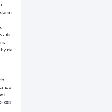
iu
ndami i
go
tykułu
om,
Aby nie
o
 do
 rozmów
e i
PC-BSD