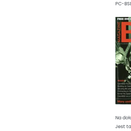
PC-BSD
Na doł
Jest t