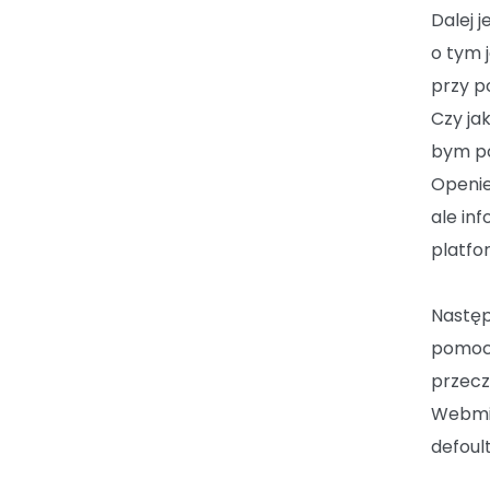
Dalej j
o tym 
przy p
Czy ja
bym po
Openie
ale in
platfo
Następ
pomocy
przecz
Webmin
defoult