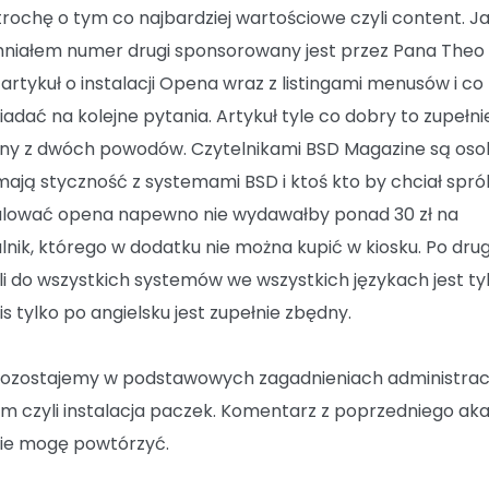
trochę o tym co najbardziej wartościowe czyli content. Ja
iałem numer drugi sponsorowany jest przez Pana Theo
rtykuł o instalacji Opena wraz z listingami menusów i co
adać na kolejne pytania. Artykuł tyle co dobry to zupełni
ny z dwóch powodów. Czytelnikami BSD Magazine są os
mają styczność z systemami BSD i ktoś kto by chciał sp
alować opena napewno nie wydawałby ponad 30 zł na
lnik, którego w dodatku nie można kupić w kiosku. Po drug
ali do wszystkich systemów we wszystkich językach jest tyl
is tylko po angielsku jest zupełnie zbędny.
pozostajemy w podstawowych zagadnieniach administracj
 czyli instalacja paczek. Komentarz z poprzedniego aka
ie mogę powtórzyć.