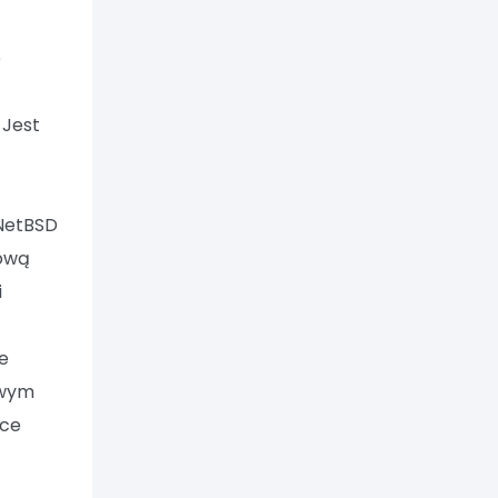
e
 Jest
NetBSD
lową
i
le
owym
ace