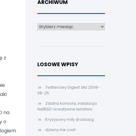
ARCHIWUM
Archiwum
ę z
LOSOWE WPISY
nie
Twitterowy Digest dla 2008-
08-25
taki
Zdalna konsola, instalacja
NetBSD i kreatywne lenistwo
D na
Kryzysowy miły drobiazg
y o
dziwny mk.conf
 logiem