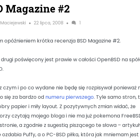
D Magazine #2
 Maciejewski
22 lipca, 2008
1
im opóźnieniem krótka recenzja BSD Magazine #2.
drugi poświęcony jest prawie w całości OpenBSD na spół
D.
 z czym i po co wydane nie będę się rozpisywał ponieważ 
ło się za bardzo od
numeru pierwszego
. Tyle samo stron, 
bry papier i miły layout. Z pozytywnych zmian widać, że
orzy czytają mojego bloga i nie ma już pokemona FreeBS
 stronie, a zgodnie z sugestią piszącego te słowa – artykuł
 ozdabia Puffy, a o PC-BSD piłka, która jak mniemam jest