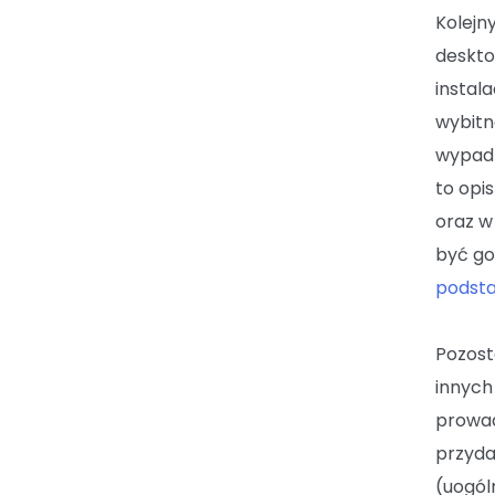
Kolejn
deskto
instal
wybitn
wypadk
to opi
oraz w
być go
podsta
Pozost
innych
prowad
przyda
(uogól