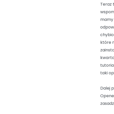
Teraz 
wspomn
mamy a
odpowi
chybio
które 
zainst
kwarta
tutori
taki op
Dalej 
Openem
zasadz