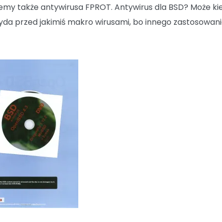
emy także antywirusa FPROT. Antywirus dla BSD? Może ki
zyda przed jakimiś makro wirusami, bo innego zastosowani