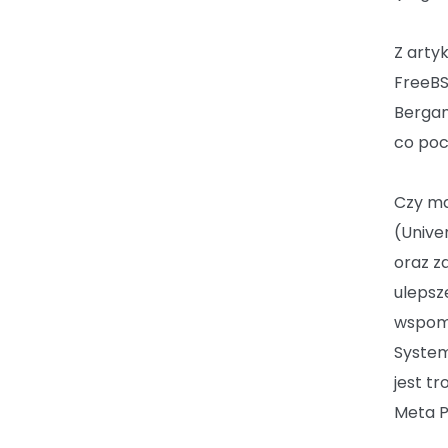
Z arty
FreeBS
Bergam
co poc
Czy ma
(Unive
oraz z
ulepsz
wspomn
System
jest t
Meta 