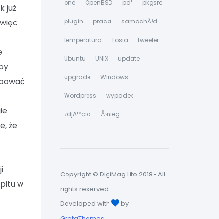
one
OpenBSD
pdf
pkgsrc
k już
 więc
plugin
praca
samochÃ³d
temperatura
Tosia
tweeter
e
Ubuntu
UNIX
update
oby
upgrade
Windows
róbować
Wordpress
wypadek
ie
zdjÄ™cia
Å›nieg
e, że
i
Copyright © DigiMag Lite 2018 • All
pitu w
rights reserved.
Developed with
by
GretaThemes