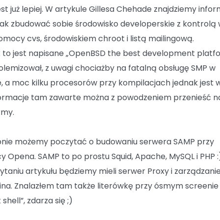
est już lepiej. W artykule Gillesa Chehade znajdziemy info
jak zbudować sobie środowisko developerskie z kontrolą w
omocy cvs, środowiskiem chroot i listą mailingową.
k to jest napisane „OpenBSD the best development platf
lemizował, z uwagi chociażby na fatalną obsługę SMP w
, a moc kilku procesorów przy kompilacjach jednak jest 
formacje tam zawarte można z powodzeniem przenieść n
rmy.
nie możemy poczytać o budowaniu serwera SAMP przy
 Opena. SAMP to po prostu Squid, Apache, MySQL i PHP :
ytaniu artykułu będziemy mieli serwer Proxy i zarządzani
a. Znalazłem tam także literówkę przy ósmym screenie
 shell”, zdarza się ;)