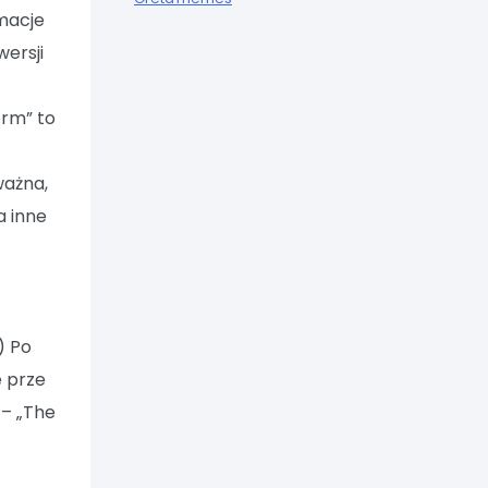
rmacje
ersji
orm” to
ważna,
a inne
) Po
e prze
 – „The