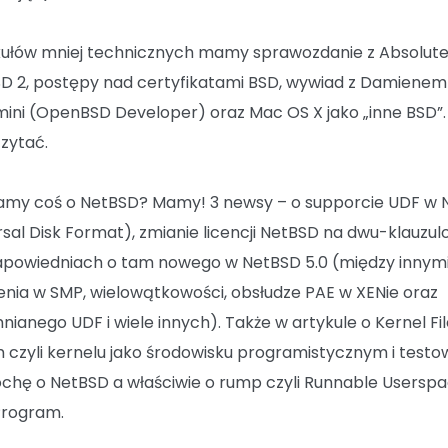
kułów mniej technicznych mamy sprawozdanie z Absolut
D 2, postępy nad certyfikatami BSD, wywiad z Damienem
ini (OpenBSD Developer) oraz Mac OS X jako „inne BSD”.
zytać.
my coś o NetBSD? Mamy! 3 newsy – o supporcie UDF w 
rsal Disk Format), zmianie licencji NetBSD na dwu-klauzu
apowiedniach o tam nowego w NetBSD 5.0 (między innym
enia w SMP, wielowątkowości, obsłudze PAE w XENie oraz
ianego UDF i wiele innych). Także w artykule o Kernel Fi
 czyli kernelu jako środowisku programistycznym i test
rochę o NetBSD a właściwie o rump czyli Runnable Usersp
Program.