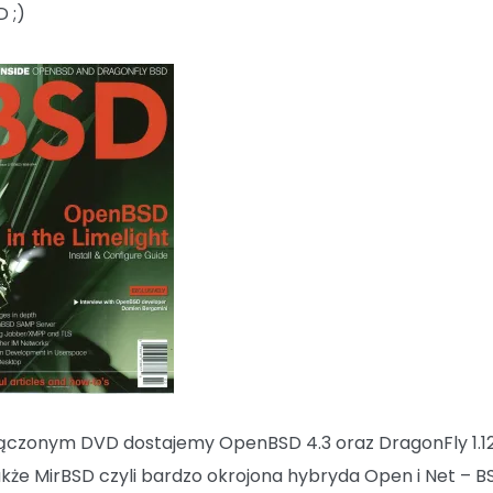
 ;)
ączonym DVD dostajemy OpenBSD 4.3 oraz DragonFly 1.12
akże MirBSD czyli bardzo okrojona hybryda Open i Net – B