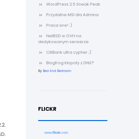
WordPress 2.5 Sneak Peak
Przydatne MSI dla Admina
Praca wre! :)
NetBSD w OVH na
dedykowanym serwerze
CitiBank ultra cypher ;)
Blogfrog kłopoty z DNS?
By
Bed And Bedroom
FLICKR
.2.
SD.
www.
flick
r
.com