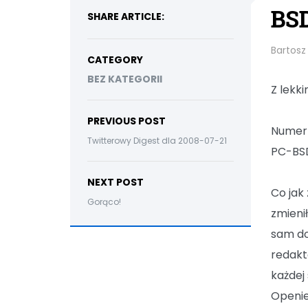
BS
SHARE ARTICLE:
Bartosz
CATEGORY
BEZ KATEGORII
Z lekk
PREVIOUS POST
Numer 
Twitterowy Digest dla 2008-07-21
PC-BS
NEXT POST
Co jak
Gorąco!
zmieni
sam do
redakt
każdej
Openie