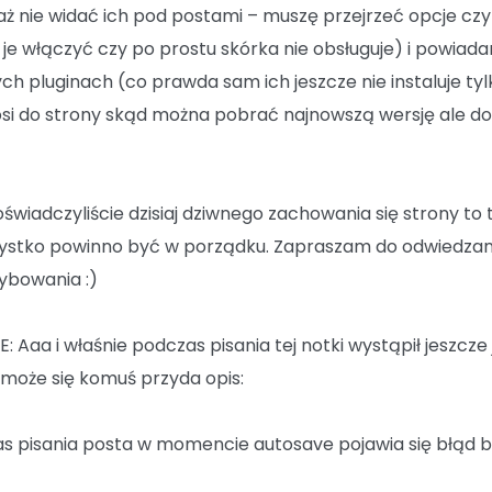
aż nie widać ich pod postami – muszę przejrzeć opcje czy
 je włączyć czy po prostu skórka nie obsługuje) i powiad
ch pluginach (co prawda sam ich jeszcze nie instaluje tyl
si do strony skąd można pobrać najnowszą wersję ale do
doświadczyliście dzisiaj dziwnego zachowania się strony to 
zystko powinno być w porządku. Zapraszam do odwiedzani
ybowania :)
: Aaa i właśnie podczas pisania tej notki wystąpił jeszcze
 może się komuś przyda opis:
s pisania posta w momencie autosave pojawia się błąd b