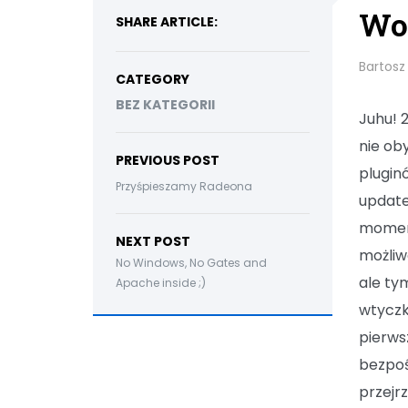
Wor
SHARE ARTICLE:
Bartosz
CATEGORY
BEZ KATEGORII
Juhu! 
nie ob
PREVIOUS POST
plugin
Przyśpieszamy Radeona
update
momenc
NEXT POST
możliwo
No Windows, No Gates and
ale ty
Apache inside ;)
wtyczk
pierws
bezpoś
przejr