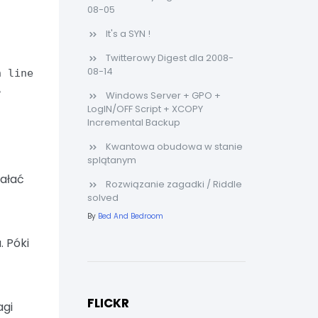
08-05
It's a SYN !
Twitterowy Digest dla 2008-
08-14
n line
?
Windows Server + GPO +
LogIN/OFF Script + XCOPY
Incremental Backup
Kwantowa obudowa w stanie
splątanym
iałać
Rozwiązanie zagadki / Riddle
solved
By
Bed And Bedroom
. Póki
FLICKR
agi