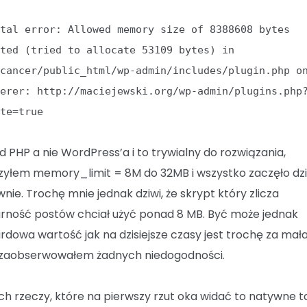
atal error: Allowed memory size of 8388608 bytes
sted (tried to allocate 53109 bytes) in
/cancer/public_html/wp-admin/includes/plugin.php o
ferer: http://maciejewski.org/wp-admin/plugins.php
ate=true
ąd PHP a nie WordPress’a i to trywialny do rozwiązania,
zyłem memory_limit = 8M do 32MB i wszystko zaczęło dz
nie. Trochę mnie jednak dziwi, że skrypt który zlicza
rność postów chciał użyć ponad 8 MB. Być może jednak
rdowa wartość jak na dzisiejsze czasy jest trochę za mała
 zaobserwowałem żadnych niedogodności.
ych rzeczy, które na pierwszy rzut oka widać to natywne t