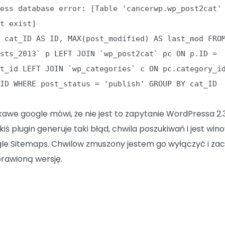
ress database error: [Table 'cancerwp.wp_post2cat'
't exist]
T cat_ID AS ID, MAX(post_modified) AS last_mod FRO
osts_2013` p LEFT JOIN `wp_post2cat` pc ON p.ID =
st_id LEFT JOIN `wp_categories` c ON pc.category_i
_ID WHERE post_status = 'publish' GROUP BY cat_ID
kawe google mówi, że nie jest to zapytanie WordPressa 2.3
akiś plugin generuje taki błąd, chwila poszukiwań i jest wi
le Sitemaps. Chwilow zmuszony jestem go wyłączyć i za
rawioną wersję.