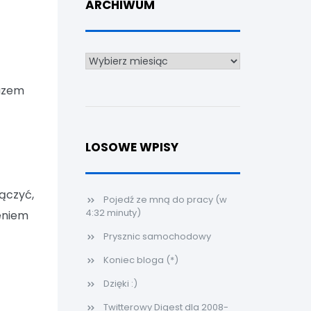
ARCHIWUM
Archiwum
razem
LOSOWE WPISY
łączyć,
Pojedź ze mną do pracy (w
4:32 minuty)
eniem
Prysznic samochodowy
Koniec bloga (*)
Dzięki :)
Twitterowy Digest dla 2008-