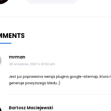
MMENTS
mrman
28 września, 2007 o 10:53 am
Jest juz poprawiona wersja plugina google-sitemap, ktora 
generuje powyzszego bledu ;)
Bartosz Maciejewski