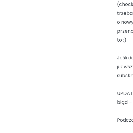
(choci
trzeba
o nowy
przeno
to :)
Jeśli 
już ws
subskr
UPDATE
błąd –
Podcza