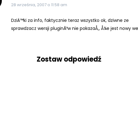
28 września, 2007 o 11:58 am
DziÄ™ki za info, faktycznie teraz wszystko ok, dziwne ze
sprawdzacz wersji pluginÃ³w nie pokazaÅ‚, Å¼e jest nowy we
Zostaw odpowiedź