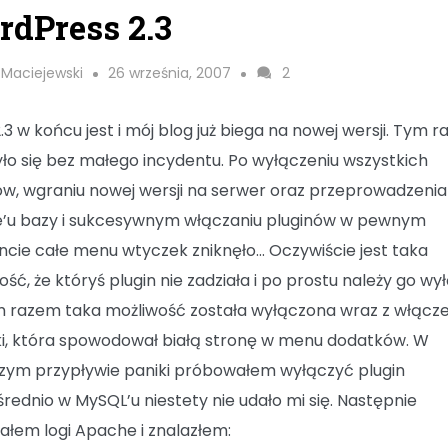
dPress 2.3
 Maciejewski
26 września, 2007
2
2.3 w końcu jest i mój blog już biega na nowej wersji. Tym 
yło się bez małego incydentu. Po wyłączeniu wszystkich
ów, wgraniu nowej wersji na serwer oraz przeprowadzenia
’u bazy i sukcesywnym włączaniu pluginów w pewnym
ie całe menu wtyczek zniknęło… Oczywiście jest taka
ść, że któryś plugin nie zadziała i po prostu należy go wy
m razem taka możliwość została wyłączona wraz z włącz
i, która spowodował białą stronę w menu dodatków. W
zym przypływie paniki próbowałem wyłączyć plugin
rednio w MySQL’u niestety nie udało mi się. Następnie
załem logi Apache i znalazłem: