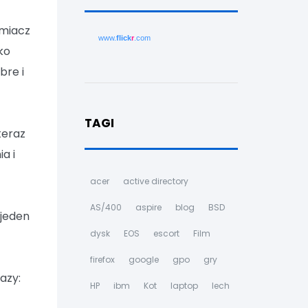
amiacz
www.
flick
r
.com
ko
bre i
TAGI
teraz
a i
acer
active directory
AS/400
aspire
blog
BSD
 jeden
dysk
EOS
escort
Film
firefox
google
gpo
gry
azy:
HP
ibm
Kot
laptop
lech