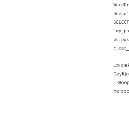
WordP
doesn
SELEC
`wp_p
pc.po
c.cat
Co cie
Czyli j
– Goog
na pop