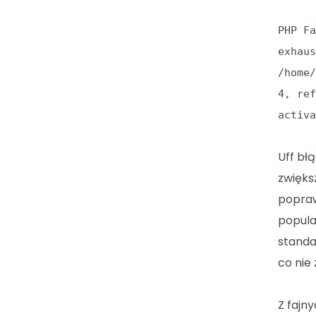
PHP F
exhau
/home
4, re
activ
Uff bł
zwięks
popraw
popula
standa
co nie
Z fajn