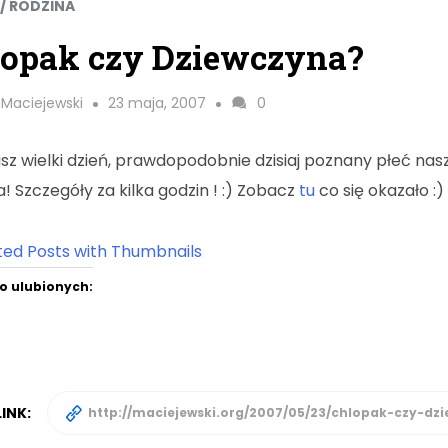
 / RODZINA
łopak czy Dziewczyna?
 Maciejewski
23 maja, 2007
0
asz wielki dzień, prawdopodobnie dzisiaj poznany płeć na
a! Szczegóły za kilka godzin ! :) Zobacz
tu
co się okazało :)
o ulubionych:
INK: