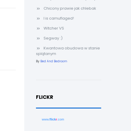
Chicony prawie jak chlebak
I is camuflaged!
Witcher VS
Segway :)
Kwantowa obudowa w stanie
splątanym
By
Bed And Bedroom
FLICKR
www.
flick
r
.com