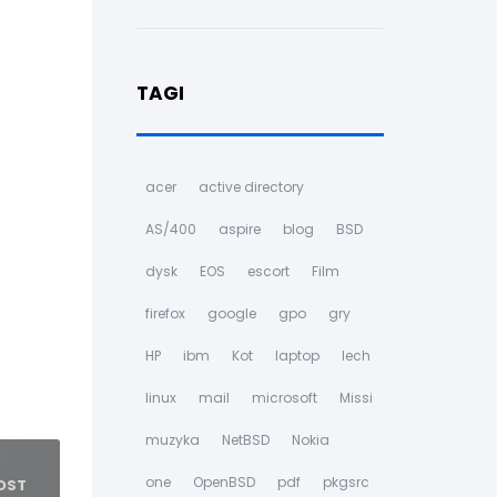
TAGI
acer
active directory
AS/400
aspire
blog
BSD
dysk
EOS
escort
Film
firefox
google
gpo
gry
HP
ibm
Kot
laptop
lech
linux
mail
microsoft
Missi
muzyka
NetBSD
Nokia
one
OpenBSD
pdf
pkgsrc
OST