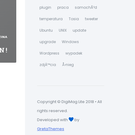
plugin
praca
samochÃ³d
temperatura
Tosia
tweeter
Ubuntu
UNIX
update
ZINA
upgrade
Windows
N !
Wordpress
wypadek
zdjÄ™cia
Å›nieg
Copyright © DigiMag Lite 2018 • All
rights reserved.
Developed with
by
GretaThemes