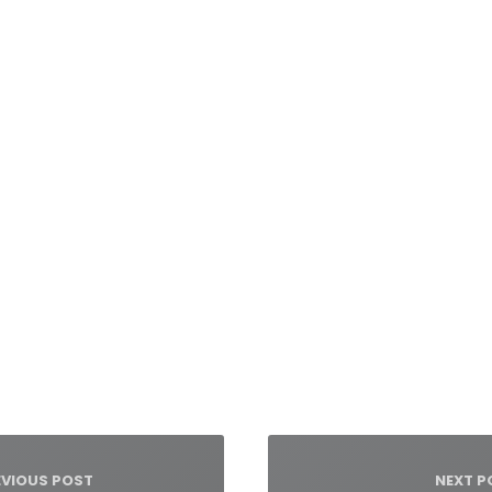
igacja
su
EVIOUS POST
NEXT P