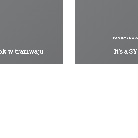
N
FAMILY / ROD
ok w tramwaju
It’s a SY