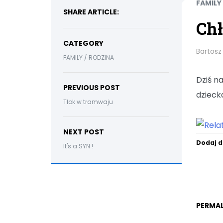
FAMILY
SHARE ARTICLE:
Ch
CATEGORY
Bartosz
FAMILY / RODZINA
Dziś n
PREVIOUS POST
dzieck
Tłok w tramwaju
NEXT POST
Dodaj d
It's a SYN !
PERMAL