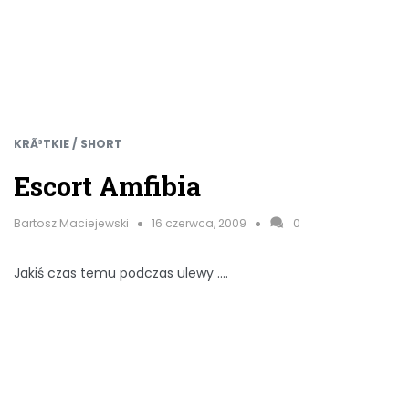
KRÃ³TKIE / SHORT
Escort Amfibia
Bartosz Maciejewski
16 czerwca, 2009
0
Jakiś czas temu podczas ulewy ….