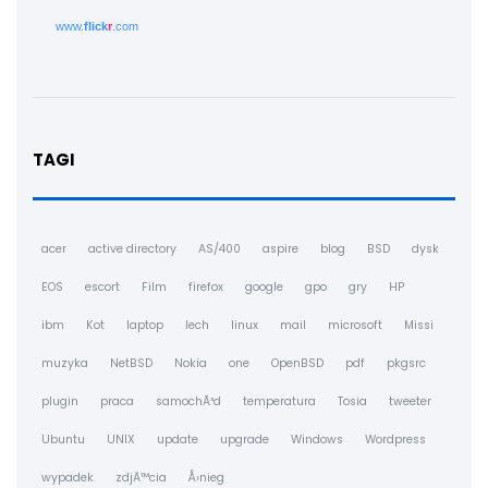
www.
flick
r
.com
TAGI
acer
active directory
AS/400
aspire
blog
BSD
dysk
EOS
escort
Film
firefox
google
gpo
gry
HP
ibm
Kot
laptop
lech
linux
mail
microsoft
Missi
muzyka
NetBSD
Nokia
one
OpenBSD
pdf
pkgsrc
plugin
praca
samochÃ³d
temperatura
Tosia
tweeter
Ubuntu
UNIX
update
upgrade
Windows
Wordpress
wypadek
zdjÄ™cia
Å›nieg