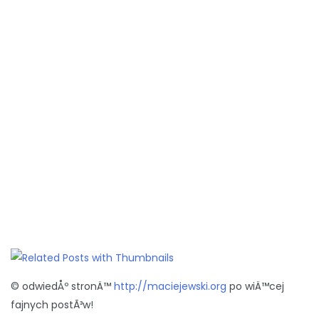
© odwiedÅº stronÄ™
http://maciejewski.org
po wiÄ™cej
fajnych postÃ³w!