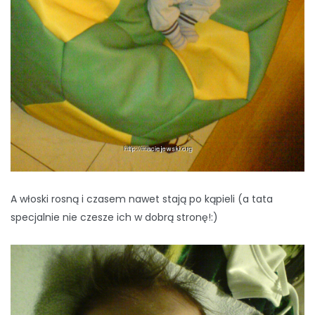
A włoski rosną i czasem nawet stają po kąpieli (a tata
specjalnie nie czesze ich w dobrą stronę!:)