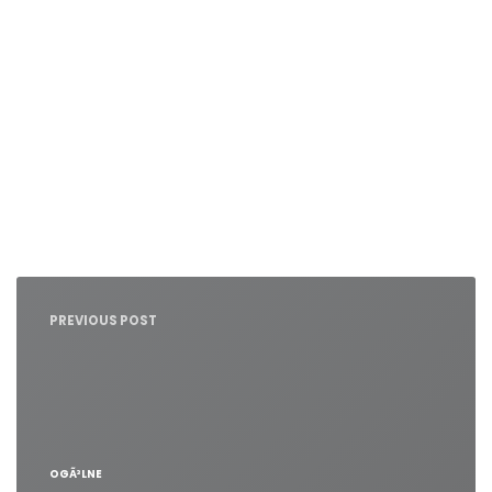
Nawigacja
wpisu
PREVIOUS POST
OGÃ³LNE