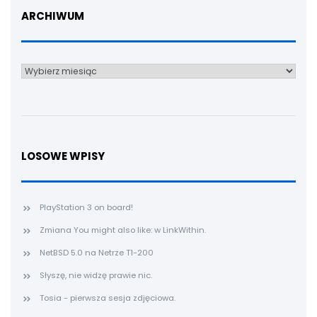
ARCHIWUM
Archiwum
LOSOWE WPISY
PlayStation 3 on board!
Zmiana You might also like: w LinkWithin.
NetBSD 5.0 na Netrze T1-200
Słyszę, nie widzę prawie nic.
Tosia - pierwsza sesja zdjęciowa.