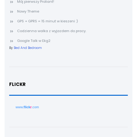
Mój pierwszy Proliant!
Nowy Theme
GPS + GPRS = 15 minut w kieszeni :)
Codzienna walka z wyjazdem do pracy.
Google Talk w Ekg2
By
Bed And Bedroom
FLICKR
www.
flick
r
.com