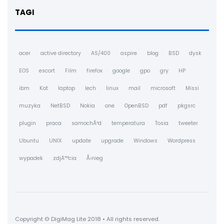
TAGI
acer
active directory
AS/400
aspire
blog
BSD
dysk
EOS
escort
Film
firefox
google
gpo
gry
HP
ibm
Kot
laptop
lech
linux
mail
microsoft
Missi
muzyka
NetBSD
Nokia
one
OpenBSD
pdf
pkgsrc
plugin
praca
samochÃ³d
temperatura
Tosia
tweeter
Ubuntu
UNIX
update
upgrade
Windows
Wordpress
wypadek
zdjÄ™cia
Å›nieg
Copyright © DigiMag Lite 2018 • All rights reserved.