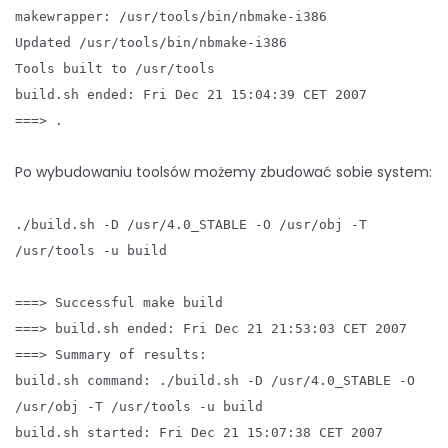
makewrapper: /usr/tools/bin/nbmake-i386
Updated /usr/tools/bin/nbmake-i386
Tools built to /usr/tools
build.sh ended: Fri Dec 21 15:04:39 CET 2007
===> .
Po wybudowaniu toolsów możemy zbudować sobie system:
./build.sh -D /usr/4.0_STABLE -O /usr/obj -T
/usr/tools -u build
===> Successful make build
===> build.sh ended: Fri Dec 21 21:53:03 CET 2007
===> Summary of results:
build.sh command: ./build.sh -D /usr/4.0_STABLE -O
/usr/obj -T /usr/tools -u build
build.sh started: Fri Dec 21 15:07:38 CET 2007