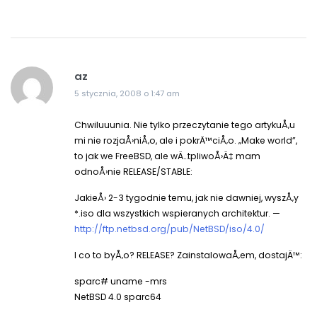
az
5 stycznia, 2008 o 1:47 am
Chwiluuunia. Nie tylko przeczytanie tego artykuÅ‚u
mi nie rozjaÅ›niÅ‚o, ale i pokrÄ™ciÅ‚o. „Make world”,
to jak we FreeBSD, ale wÄ…tpliwoÅ›Ä‡ mam
odnoÅ›nie RELEASE/STABLE:
JakieÅ› 2-3 tygodnie temu, jak nie dawniej, wyszÅ‚y
*.iso dla wszystkich wspieranych architektur. —
http://ftp.netbsd.org/pub/NetBSD/iso/4.0/
I co to byÅ‚o? RELEASE? ZainstalowaÅ‚em, dostajÄ™:
sparc# uname -mrs
NetBSD 4.0 sparc64