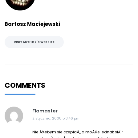
Bartosz Maciejewski
VISIT AUTHOR'S WEBSITE
COMMENTS
Flamaster
2 stycznia, 2008 o 3:46 pm
Nie Å¼ebym sie czepiaÅ‚, a moÅ¼e jednak siÄ™