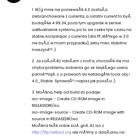
1. W/g mnie nie poniewaÅ¼ 4.0 zostaÅ‚o
zrebranchowane z currenta, a ostatni current to byÅ‚
bodajÅ¼e 4.99.34, poza tym upgarde w sensie
uaktualnienie systemu, po to sie czeka tyle czasu na
stable, korzystajac z currenta (dla PF, ktÃ³rego w 3.0
nie byÅ‚o w moim przypadku), zeby miec stabilna
maszynÄ™ ;)
2. Ja caÅ‚oÅ›Ä‡ robiÅ‚em z root’a, chociaÅ¼ nie ma
chyba problemu zrobienia go ze zwykÅ‚ego usera,
pamiÄ™tajÄ…c o prawach do katalogÃ³w tools obj i
4.0_Stable. SprawdÅº i napisz jak poszÅ‚o ;)
3. MoÅ¼na, help od build.sh podaje:
iso-image – Create CD-ROM image in
RELEASEDIR/iso.
iso-image-source – Create CD-ROM image with
source in RELEASEDIR/iso.
MoÅ¼na teÅ¼ sobie sciÄ…gnÄ…Ä‡ iso z
http://ftp.netbsd.org
ale mÃ³imy o dziaÅ‚aniu na