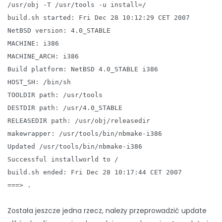
/usr/obj -T /usr/tools -u install=/
build.sh started: Fri Dec 28 10:12:29 CET 2007
NetBSD version: 4.0_STABLE
MACHINE: i386
MACHINE_ARCH: i386
Build platform: NetBSD 4.0_STABLE i386
HOST_SH: /bin/sh
TOOLDIR path: /usr/tools
DESTDIR path: /usr/4.0_STABLE
RELEASEDIR path: /usr/obj/releasedir
makewrapper: /usr/tools/bin/nbmake-i386
Updated /usr/tools/bin/nbmake-i386
Successful installworld to /
build.sh ended: Fri Dec 28 10:17:44 CET 2007
===> .
Została jeszcze jedna rzecz, należy przeprowadzić update