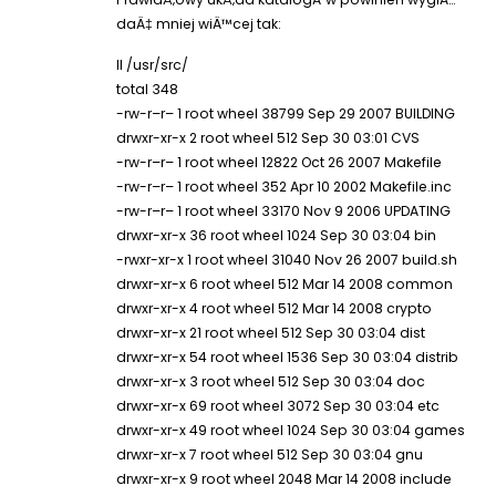
daÄ‡ mniej wiÄ™cej tak:
ll /usr/src/
total 348
-rw-r–r– 1 root wheel 38799 Sep 29 2007 BUILDING
drwxr-xr-x 2 root wheel 512 Sep 30 03:01 CVS
-rw-r–r– 1 root wheel 12822 Oct 26 2007 Makefile
-rw-r–r– 1 root wheel 352 Apr 10 2002 Makefile.inc
-rw-r–r– 1 root wheel 33170 Nov 9 2006 UPDATING
drwxr-xr-x 36 root wheel 1024 Sep 30 03:04 bin
-rwxr-xr-x 1 root wheel 31040 Nov 26 2007 build.sh
drwxr-xr-x 6 root wheel 512 Mar 14 2008 common
drwxr-xr-x 4 root wheel 512 Mar 14 2008 crypto
drwxr-xr-x 21 root wheel 512 Sep 30 03:04 dist
drwxr-xr-x 54 root wheel 1536 Sep 30 03:04 distrib
drwxr-xr-x 3 root wheel 512 Sep 30 03:04 doc
drwxr-xr-x 69 root wheel 3072 Sep 30 03:04 etc
drwxr-xr-x 49 root wheel 1024 Sep 30 03:04 games
drwxr-xr-x 7 root wheel 512 Sep 30 03:04 gnu
drwxr-xr-x 9 root wheel 2048 Mar 14 2008 include