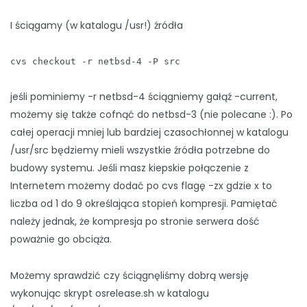
I ściągamy (w katalogu /usr!) źródła
cvs checkout -r netbsd-4 -P src
jeśli pominiemy -r netbsd-4 ściągniemy gałąź -current,
możemy się także cofnąć do netbsd-3 (nie polecane :). Po
całej operacji mniej lub bardziej czasochłonnej w katalogu
/usr/src będziemy mieli wszystkie źródła potrzebne do
budowy systemu. Jeśli masz kiepskie połączenie z
Internetem możemy dodać po cvs flagę -zx gdzie x to
liczba od 1 do 9 określająca stopień kompresji. Pamiętać
należy jednak, że kompresja po stronie serwera dość
poważnie go obciąża.
Możemy sprawdzić czy ściągnęliśmy dobrą wersję
wykonując skrypt osrelease.sh w katalogu