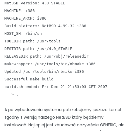
NetBSD version: 4.0_STABLE
MACHINE: i386
MACHINE_ARCH: i386
Build platform: NetBSD 4.99.32 i386
HOST_SH: /bin/sh
TOOLDIR path: /usr/tools
DESTDIR path: /usr/4.0_STABLE
RELEASEDIR path: /usr/obj/releasedir
makewrapper: /usr/tools/bin/nbmake-i386
Updated /usr/tools/bin/nbmake-i386
Successful make build
build.sh ended: Fri Dec 21 21:53:03 CET 2007
===> .
A po wybudowaniu systemu potrzebujemy jeszcze kernel
zgodny z wersją naszego NetBSD który będziemy
instalować. Najlepiej jest zbudować oczywiście GENERIC, ale