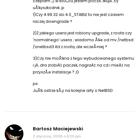
czepiam ;), w koÅ„cu jestem poczÄ…tkujÄ…cy
uÅ¼yszkodnik ;p
1)Czy 4.99.32 do 4.0_STABLE to nie jest czasem
raczej downgrade ?
2)Z jakiego usera jest robiony upgrade, z roota czy
'normalnego’ usera ; wiadomo Å¼e od mv /netbsd
/onetbsd3 itd z roota, ale wczeÅ›niej ?
3)Czy nie moÅ¼na z tego wybudowanego systemu
i jÄ…dra zrobiÄ‡ paczek, nagraÄ‡ na cd i mieÄ‡ na
przyszÅ‚e instalacje ? ;D
ps.
JuÅ¼ ostrze kÅ‚y na kolejne arty o NetBSD
Bartosz Maciejewski
2 stycznia, 2008 o 6:29 pm