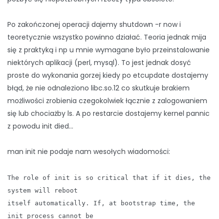
Po zakończonej operacji dajemy shutdown -r now i
teoretycznie wszystko powinno działać. Teoria jednak mija
się z praktyką i np u mnie wymagane było przeinstalowanie
niektórych aplikacji (perl, mysql). To jest jednak dosyć
proste do wykonania gorzej kiedy po etcupdate dostajemy
błąd, że nie odnaleziono libc.so.12 co skutkuje brakiem
możliwości zrobienia czegokolwiek łącznie z zalogowaniem
się lub chociażby ls. A po restarcie dostajemy kernel pannic
z powodu init died…
man init nie podaje nam wesołych wiadomości:
The role of init is so critical that if it dies, the
system will reboot
itself automatically. If, at bootstrap time, the
init process cannot be