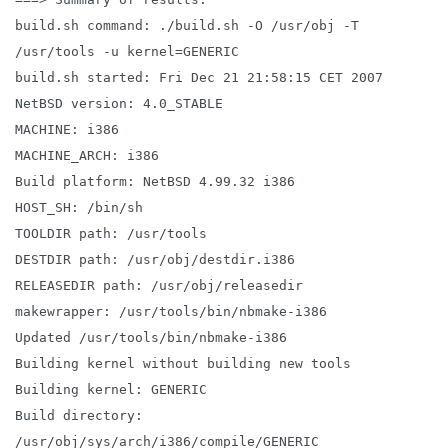
build.sh command: ./build.sh -O /usr/obj -T
/usr/tools -u kernel=GENERIC
build.sh started: Fri Dec 21 21:58:15 CET 2007
NetBSD version: 4.0_STABLE
MACHINE: i386
MACHINE_ARCH: i386
Build platform: NetBSD 4.99.32 i386
HOST_SH: /bin/sh
TOOLDIR path: /usr/tools
DESTDIR path: /usr/obj/destdir.i386
RELEASEDIR path: /usr/obj/releasedir
makewrapper: /usr/tools/bin/nbmake-i386
Updated /usr/tools/bin/nbmake-i386
Building kernel without building new tools
Building kernel: GENERIC
Build directory:
/usr/obj/sys/arch/i386/compile/GENERIC