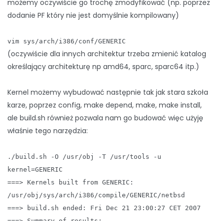
możemy oczywiście go trochę zmodyfikować (np. poprzez
dodanie PF który nie jest domyślnie kompilowany)
vim sys/arch/i386/conf/GENERIC
(oczywiście dla innych architektur trzeba zmienić katalog
określający architekturę np amd64, sparc, sparc64 itp.)
Kernel możemy wybudować następnie tak jak stara szkoła
karze, poprzez config, make depend, make, make install,
ale build.sh również pozwala nam go budować więc użyję
właśnie tego narzędzia:
./build.sh -O /usr/obj -T /usr/tools -u
kernel=GENERIC
===> Kernels built from GENERIC:
/usr/obj/sys/arch/i386/compile/GENERIC/netbsd
===> build.sh ended: Fri Dec 21 23:00:27 CET 2007
===> Summary of results: