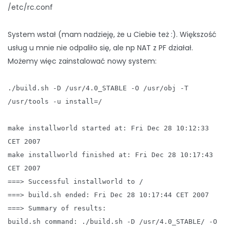
/etc/rc.conf
System wstał (mam nadzieję, że u Ciebie też :). Większość
usług u mnie nie odpaliło się, ale np NAT z PF działał.
Możemy więc zainstalować nowy system:
./build.sh -D /usr/4.0_STABLE -O /usr/obj -T
/usr/tools -u install=/
make installworld started at: Fri Dec 28 10:12:33
CET 2007
make installworld finished at: Fri Dec 28 10:17:43
CET 2007
===> Successful installworld to /
===> build.sh ended: Fri Dec 28 10:17:44 CET 2007
===> Summary of results:
build.sh command: ./build.sh -D /usr/4.0_STABLE/ -O