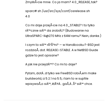
ZmyliliÅ›cie mnie. Co ja mam? 4.0_RELEASE, tak?
sparc# sh /usr/src/sys/conf/osrelease.sh
4.0
Co mi daje przejÅ›cie na 4.0_STABLE? I to tylko
rÄ™cznie siÄ™ da zrobiÄ‡? (Budowanie na
UltraSPARC-IIi@270 MHz z 64M ramu? Nein, danke.)
I czym to siÄ™ rÃ³Åºni? — w Handbooku F-BSD jest
rozdziaÅ‚ dot. RELEASE i STABLE. A w NetBSD Guide
gdzie to jest opisane?
A jak nie przejdÄ™? Co mi to daje?
Pytam, dotÄ…d tylko we FreeBSD robiÅ‚em make
buildworld, iz 5.2.1 na 5.5, i tam to w supfile
wpisywaÅ‚o siÄ™, ktÃ³rÄ… gaÅ‚Ä…Åº siÄ™ chce.