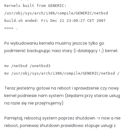
Kernels built from GENERIC:
/usr/obj/sys/arch/i386/compile/GENERIC/netbsd
build.sh ended: Fri Dec 21 23:00:27 CET 2007
===> .
Po wybudowaniu kernela musimy jeszcze tylko go
podmienić backupując nasz stary (i działający ! ;) kernel.
mv /netbsd /onetbsd3
mv /usr/obj/sys/arch/i386/compile/GENERIC/netbsd /
Teraz jesteśmy gotowi na reboot i sprawdzenie czy nowy
kernel podniesie nam system (błędami przy starcie usług
na razie się nie przejmujemy)
Pamiętaj, rebootuj system poprzez shutdown -r now a nie
reboot, ponieważ shutdown prawidłowo stopuje usługi z