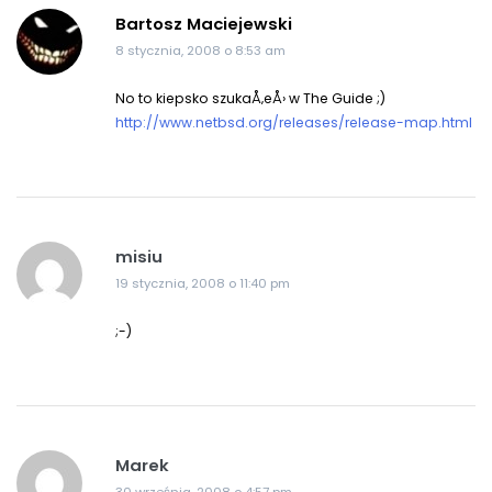
Bartosz Maciejewski
8 stycznia, 2008 o 8:53 am
No to kiepsko szukaÅ‚eÅ› w The Guide ;)
http://www.netbsd.org/releases/release-map.html
misiu
19 stycznia, 2008 o 11:40 pm
;-)
Marek