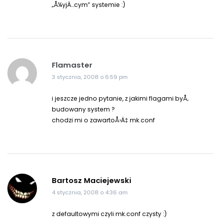
„Å¼yjÄ…cym” systemie :)
Flamaster
3 stycznia, 2008 o 6:59 pm
i jeszcze jedno pytanie, z jakimi flagami byÅ‚
budowany system ?
chodzi mi o zawartoÅ›Ä‡ mk.conf
Bartosz Maciejewski
4 stycznia, 2008 o 4:36 am
z defaultowymi czyli mk.conf czysty :)