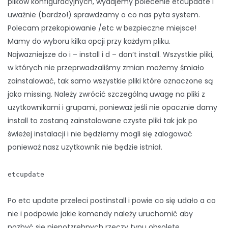
plików konfiguracyjnych, wydajemy polecenie etcupdate i
uważnie (bardzo!) sprawdzamy o co nas pyta system.
Polecam przekopiowanie /etc w bezpieczne miejsce!
Mamy do wyboru kilka opcji przy każdym pliku.
Najwazniejsze do i – install i d – don’t install. Wszystkie pliki,
w których nie przeprwadzaliśmy zmian możemy śmiało
zainstalować, tak samo wszystkie pliki które oznaczone są
jako missing. Należy zwrócić szczególną uwagę na pliki z
uzytkownikami i grupami, ponieważ jeśli nie opacznie damy
install to zostaną zainstalowane czyste pliki tak jak po
świeżej instalacji i nie będziemy mogli się zalogować
ponieważ nasz uzytkownik nie będzie istniał.
etcupdate
Po etc update przeleci postinstall i powie co się udało a co
nie i podpowie jakie komendy należy uruchomić aby
pozbyć się niepotzrebnych rzeczy typu obsolete.