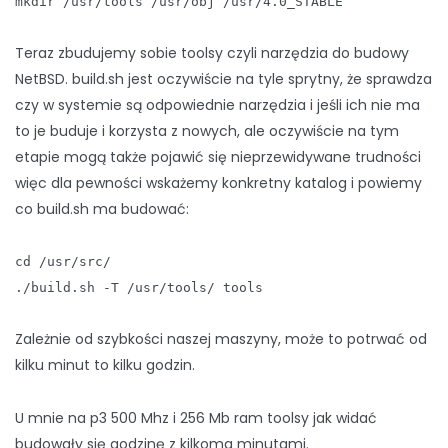
mkdir /usr/tools /usr/obj /usr/4.0_STABLE
Teraz zbudujemy sobie toolsy czyli narzędzia do budowy
NetBSD. build.sh jest oczywiście na tyle sprytny, że sprawdza
czy w systemie są odpowiednie narzędzia i jeśli ich nie ma
to je buduje i korzysta z nowych, ale oczywiście na tym
etapie mogą także pojawić się nieprzewidywane trudności
więc dla pewności wskażemy konkretny katalog i powiemy
co build.sh ma budować:
cd /usr/src/
./build.sh -T /usr/tools/ tools
Zależnie od szybkości naszej maszyny, może to potrwać od
kilku minut to kilku godzin.
U mnie na p3 500 Mhz i 256 Mb ram toolsy jak widać
budowały się godzinę z kilkoma minutami.