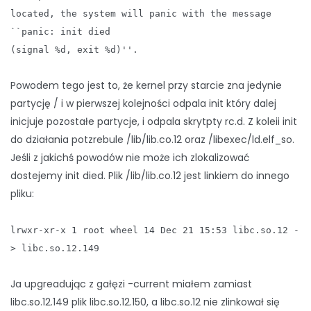
located, the system will panic with the message
``panic: init died
(signal %d, exit %d)''.
Powodem tego jest to, że kernel przy starcie zna jedynie
partycję / i w pierwszej kolejności odpala init który dalej
inicjuje pozostałe partycje, i odpala skrytpty rc.d. Z koleii init
do działania potzrebule /lib/lib.co.12 oraz /libexec/ld.elf_so.
Jeśli z jakichś powodów nie może ich zlokalizować
dostejemy init died. Plik /lib/lib.co.12 jest linkiem do innego
pliku:
lrwxr-xr-x 1 root wheel 14 Dec 21 15:53 libc.so.12 -
> libc.so.12.149
Ja upgreadując z gałęzi -current miałem zamiast
libc.so.12.149 plik libc.so.12.150, a libc.so.12 nie zlinkował się