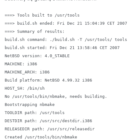
===> Tools built to /usr/tools
===> build.sh ended: Fri Dec 21 15:04:39 CET 2007
===> Summary of results:
build.sh command: ./build.sh -T /usr/tools/ tools
build.sh started: Fri Dec 21 13:58:46 CET 2007
NetBSD version: 4.0_STABLE
MACHINE: i386
MACHINE_ARCH: i386
Build platform: NetBSD 4.99.32 i386
HOST_SH: /bin/sh
No /usr/tools/bin/nbmake, needs building.
Bootstrapping nbmake
TOOLDIR path: /usr/tools
DESTDIR path: /usr/src/destdir.i386
RELEASEDIR path: /usr/src/releasedir
Created /usr/tools/bin/nbmake