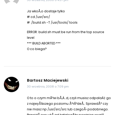
30 września, 2008 o 4:57 pm
Ja wkoÅ‚o dostaje tylko
# cd /usr/src/
# ./build.sh -T /usr/tools/ tools
ERROR: build.sh must be run from the top source
level
*** BUILD ABORTED ***
O co biega?
Bartosz Maciejewski
30 września, 2008 o 7:09 pm
O to o czym mÃ³wi bÅ‚Ä…d, czyli musisz odpalaÄ‡ go
z najwyÅ¼szego poziomu ÅºrÃ³deÅ‚. SprawdÅº czy
nie masz np /usr/src/src lub czegoÅ› podobnego.
PrawidÅ‚owy ukÅ‚ad katalogÃ³w powinien wyglÄ…