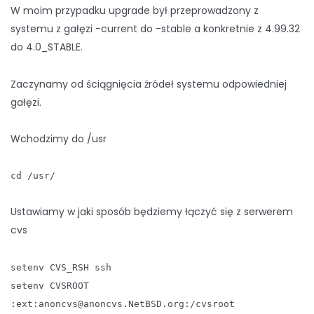
W moim przypadku upgrade był przeprowadzony z
systemu z gałęzi -current do -stable a konkretnie z 4.99.32
do 4.0_STABLE.
Zaczynamy od ściągnięcia źródeł systemu odpowiedniej
gałęzi.
Wchodzimy do /usr
cd /usr/
Ustawiamy w jaki sposób będziemy łączyć się z serwerem
cvs
setenv CVS_RSH ssh
setenv CVSROOT
:ext:anoncvs@anoncvs.NetBSD.org:/cvsroot