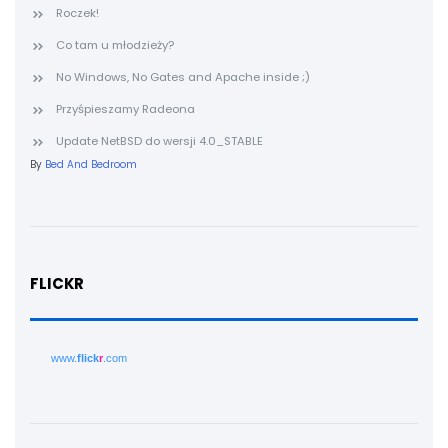
Roczek!
Co tam u młodzieży?
No Windows, No Gates and Apache inside ;)
Przyśpieszamy Radeona
Update NetBSD do wersji 4.0_STABLE
By
Bed And Bedroom
FLICKR
www.
flick
r
.com