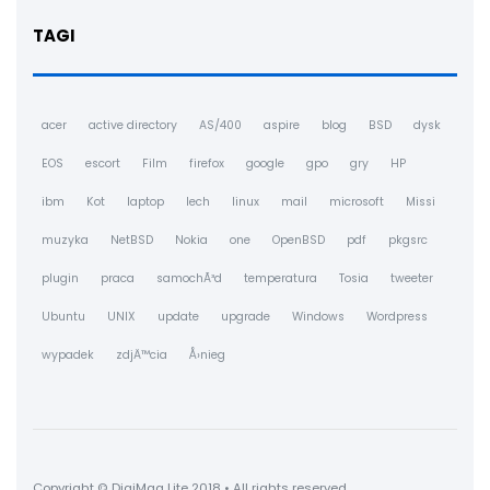
TAGI
acer
active directory
AS/400
aspire
blog
BSD
dysk
EOS
escort
Film
firefox
google
gpo
gry
HP
ibm
Kot
laptop
lech
linux
mail
microsoft
Missi
muzyka
NetBSD
Nokia
one
OpenBSD
pdf
pkgsrc
plugin
praca
samochÃ³d
temperatura
Tosia
tweeter
Ubuntu
UNIX
update
upgrade
Windows
Wordpress
wypadek
zdjÄ™cia
Å›nieg
Copyright © DigiMag Lite 2018 • All rights reserved.