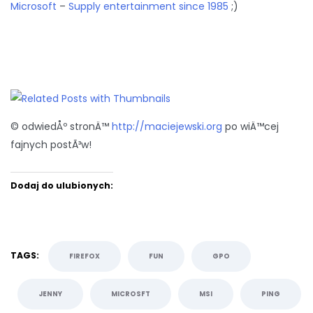
Microsoft
–
Supply entertainment since 1985
;)
© odwiedÅº stronÄ™
http://maciejewski.org
po wiÄ™cej
fajnych postÃ³w!
Dodaj do ulubionych:
TAGS:
FIREFOX
FUN
GPO
JENNY
MICROSFT
MSI
PING