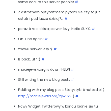
some coal to this server people!
#
Z ostroznym optymizmem pytam sie czy to juz
ostatni pad lacza dzisiaj?…
#
poraz trzeci dzisiaj serwer lezy, Netia SUXX.
#
On-Line again!
#
znowu serwer leży :/
#
Is back, uff :)
#
maciejewski.org is down! HELP!
#
Still writing the new blog post..
#
Fiddling with my blog post: Statystyki #netbsd.pl (
http://maciejewski.org/?p=529
)
#
Nowy Widget Twitterowy,w końcu ładnie się tu