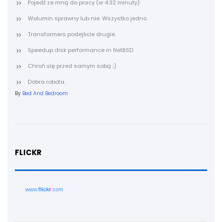
Pojedź ze mną do pracy (w 4:32 minuty)
Wolumin sprawny lub nie. Wszystko jedno.
Transformers podejście drugie.
Speedup disk performance in NetBSD
Chroń się przed samym sobą ;)
Dobra robota.
By
Bed And Bedroom
FLICKR
www.
flick
r
.com