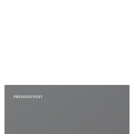
Nawigacja
wpisu
PREVIOUS POST