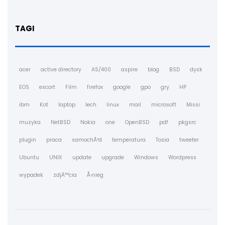
TAGI
acer
active directory
AS/400
aspire
blog
BSD
dysk
EOS
escort
Film
firefox
google
gpo
gry
HP
ibm
Kot
laptop
lech
linux
mail
microsoft
Missi
muzyka
NetBSD
Nokia
one
OpenBSD
pdf
pkgsrc
plugin
praca
samochÃ³d
temperatura
Tosia
tweeter
Ubuntu
UNIX
update
upgrade
Windows
Wordpress
wypadek
zdjÄ™cia
Å›nieg