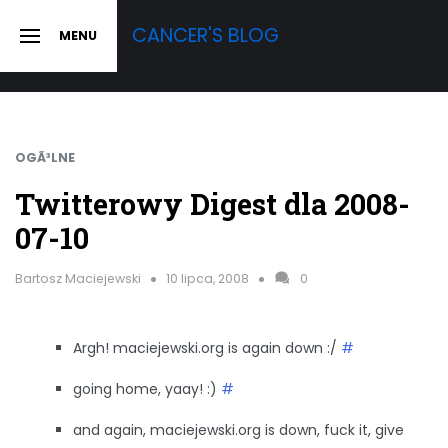
Skip
CANCER'S BLOG
MENU
to
SLIDE
OUT
content
SIDEBAR
OGÃ³LNE
Twitterowy Digest dla 2008-
07-10
Bartosz Maciejewski
10 lipca, 2008
0
Argh! maciejewski.org is again down :/
#
going home, yaay! :)
#
and again, maciejewski.org is down, fuck it, give