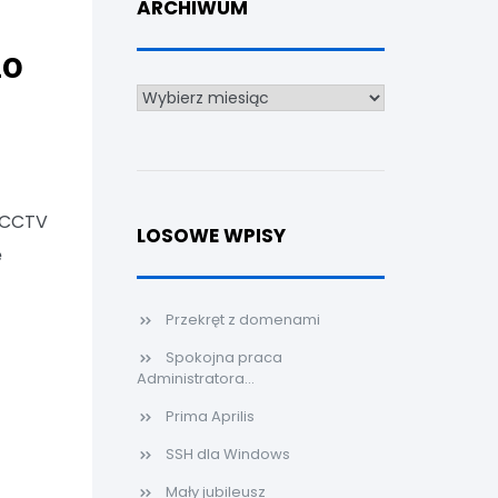
ARCHIWUM
do
Archiwum
o CCTV
LOSOWE WPISY
ę
Przekręt z domenami
Spokojna praca
Administratora...
Prima Aprilis
SSH dla Windows
Mały jubileusz