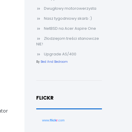
Dwugłowy motorowerzysta
Nasz tygodniowy skarb :)
NetBSD na Acer Aspire One
Złodziejom treści stanowcze
NIE!
Upgrade AS/400
By
Bed And Bedroom
FLICKR
ator
www.
flick
r
.com