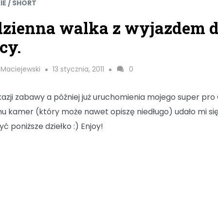
IE / SHORT
dzienna walka z wyjazdem 
cy.
 Maciejewski
13 stycznia, 2011
0
kazji zabawy a później już uruchomienia mojego super pr
u kamer (który może nawet opiszę niedługo) udało mi si
ć poniższe dziełko :) Enjoy!