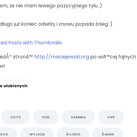
iem, że nie mam lewego pozycyjnego tyłu ;)
edługo już koniec odwilży i znowu popada śnieg :)
iedÅº stronÄ™
http://maciejewski.org
po wiÄ™cej fajnych
w!
o ulubionych:
CCTV
FUN
KAMERA
V40
OLVO
WYJAZD
Å›LISKO
Å›NIEG