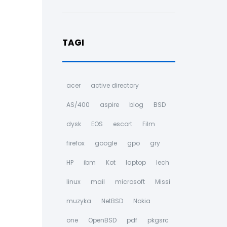
TAGI
acer
active directory
AS/400
aspire
blog
BSD
dysk
EOS
escort
Film
firefox
google
gpo
gry
HP
ibm
Kot
laptop
lech
linux
mail
microsoft
Missi
muzyka
NetBSD
Nokia
one
OpenBSD
pdf
pkgsrc