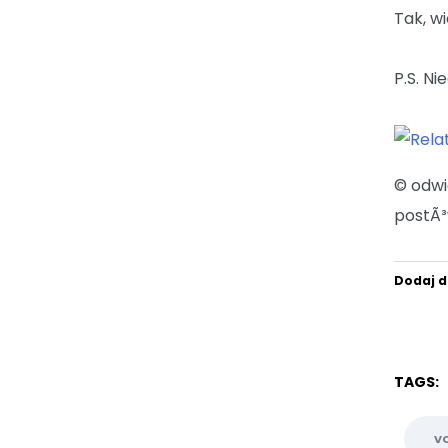
Tak, w
P.S. Ni
© odw
postÃ³
Dodaj d
TAGS:
V