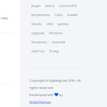
plugin
praca
samochÃ³d
temperatura
Tosia
tweeter
Ubuntu
UNIX
update
upgrade
Windows
Wordpress
wypadek
zdjÄ™cia
Å›nieg
Copyright © DigiMag Lite 2018 • All
rights reserved.
Developed with
by
GretaThemes