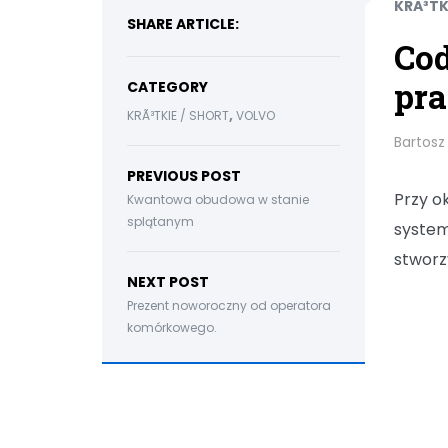
KRÃ³TK
SHARE ARTICLE:
Co
pra
CATEGORY
,
KRÃ³TKIE / SHORT
VOLVO
Bartosz
PREVIOUS POST
Przy o
Kwantowa obudowa w stanie
splątanym
system
stworzy
NEXT POST
Prezent noworoczny od operatora
komórkowego.