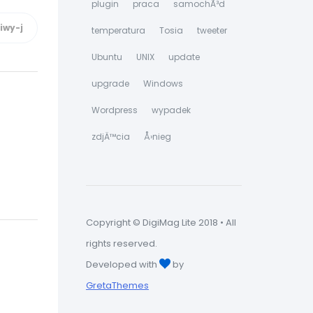
plugin
praca
samochÃ³d
temperatura
Tosia
tweeter
Ubuntu
UNIX
update
upgrade
Windows
Wordpress
wypadek
zdjÄ™cia
Å›nieg
Copyright © DigiMag Lite 2018 • All
rights reserved.
Developed with
by
GretaThemes