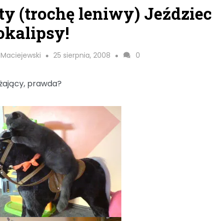
ty (trochę leniwy) Jeździec
kalipsy!
 Maciejewski
25 sierpnia, 2008
0
żający, prawda?