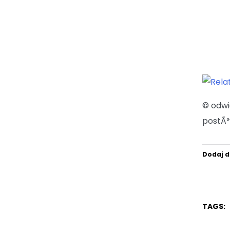
© odw
postÃ³
Dodaj d
TAGS: