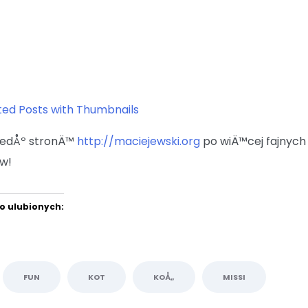
iedÅº stronÄ™
http://maciejewski.org
po wiÄ™cej fajnych
w!
o ulubionych:
FUN
KOT
KOÅ„
MISSI