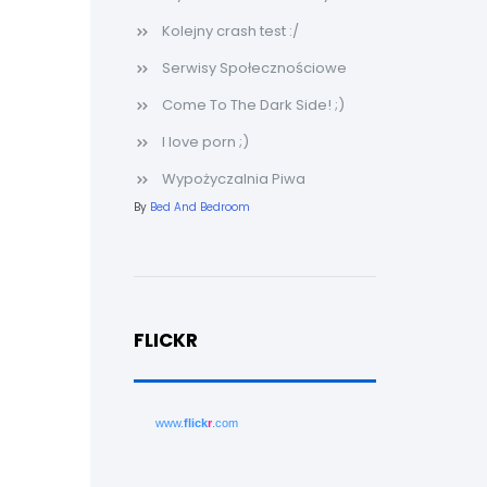
Kolejny crash test :/
Serwisy Społecznościowe
Come To The Dark Side! ;)
I love porn ;)
Wypożyczalnia Piwa
By
Bed And Bedroom
FLICKR
www.
flick
r
.com