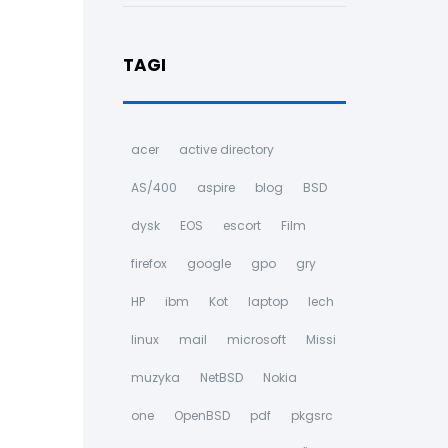
TAGI
acer
active directory
AS/400
aspire
blog
BSD
dysk
EOS
escort
Film
firefox
google
gpo
gry
HP
ibm
Kot
laptop
lech
linux
mail
microsoft
Missi
muzyka
NetBSD
Nokia
one
OpenBSD
pdf
pkgsrc