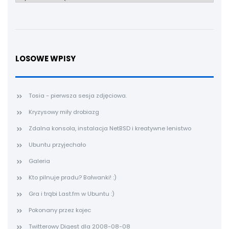
LOSOWE WPISY
Tosia - pierwsza sesja zdjęciowa.
Kryzysowy miły drobiazg
Zdalna konsola, instalacja NetBSD i kreatywne lenistwo
Ubuntu przyjechało
Galeria
Kto pilnuje pradu? Bałwanki! :)
Gra i trąbi Last.fm w Ubuntu :)
Pokonany przez kojec
Twitterowy Digest dla 2008-08-08