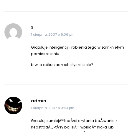
S
1 sierpnia, 2007 o 9:06 pm
Gratuluje inteligencji i robienia tego w zamknietym
pomieszczeniu.
btw: o odkurzaczach slyszeliscie?
admin
1 sierpnia, 2007 o 9:40 pm
Gratuluje umiejÄ™tnoÅ›ci czytania baÅ‚wanie z
neostradÄ…, ktÃ³ry boi siÄ™ wpisaÄ‡ nicka lub