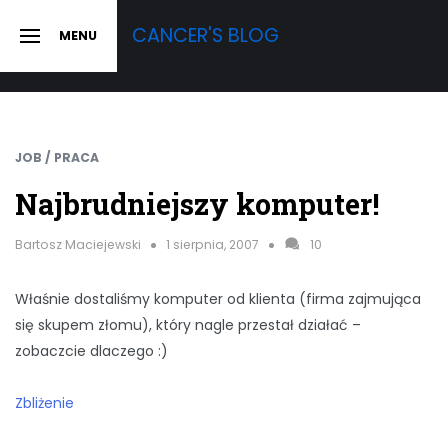
Skip
CANCER'S BLOG
MENU
to
SLIDE
OUT
content
SIDEBAR
JOB / PRACA
Najbrudniejszy komputer!
Bartosz Maciejewski
1 sierpnia, 2007
10
Właśnie dostaliśmy komputer od klienta (firma zajmująca
się skupem złomu), który nagle przestał działać –
zobaczcie dlaczego :)
Zbliżenie