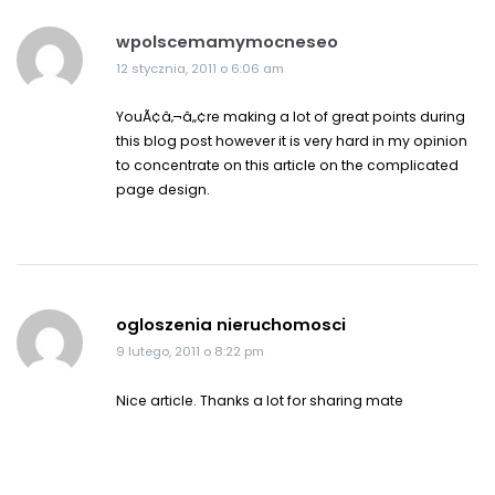
wpolscemamymocneseo
12 stycznia, 2011 o 6:06 am
YouÃ¢â‚¬â„¢re making a lot of great points during
this blog post however it is very hard in my opinion
to concentrate on this article on the complicated
page design.
ogloszenia nieruchomosci
9 lutego, 2011 o 8:22 pm
Nice article. Thanks a lot for sharing mate