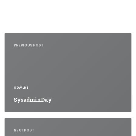
Nawigacja
wpisu
PREVIOUS POST
OGÃ³LNE
SysadminDay
NEXT POST