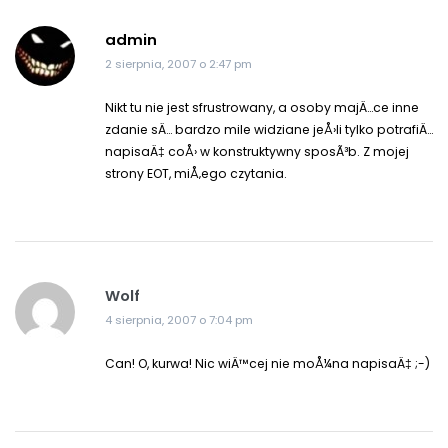
admin
2 sierpnia, 2007 o 2:47 pm
Nikt tu nie jest sfrustrowany, a osoby majÄ…ce inne
zdanie sÄ… bardzo mile widziane jeÅ›li tylko potrafiÄ…
napisaÄ‡ coÅ› w konstruktywny sposÃ³b. Z mojej
strony EOT, miÅ‚ego czytania.
Wolf
4 sierpnia, 2007 o 7:04 pm
Can! O, kurwa! Nic wiÄ™cej nie moÅ¼na napisaÄ‡ ;-)