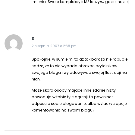
imienia. Swoje kompleksy idÅº leczyÄ‡ gdzie indziej.
S
2 sierpnia, 2007 o 2:38 pm
Spokojnie, w sumie mi to az tak bardzo nie robi, ale
sadze, ze to nie wypada obrazac czytelnikow
swojego bloga i wyladowywac swojej flustracji na
nich.
Moze skoro osoby majace inne zdanie niz ty,
powoduja w tobie tyle agresji, to powinines
odpuscic sobie blogowanie, albo wylaczyc opcje
komentowania na swoim blogu?