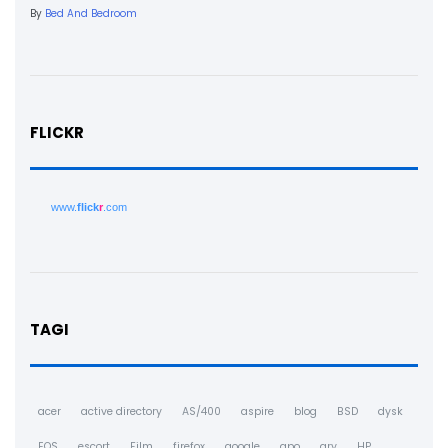
By
Bed And Bedroom
FLICKR
www.
flick
r
.com
TAGI
acer
active directory
AS/400
aspire
blog
BSD
dysk
EOS
escort
Film
firefox
google
gpo
gry
HP