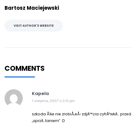
Bartosz Maciejewski
VISIT AUTHOR'S WEBSITE
COMMENTS
Kapela
1 sierpnia, 2007 o 3:13 pm
szkoda Å¼e nie zrobiÅ‚eÅ› zdjÄ™cia cyfrÃ³wkÄ… przed
„sprzÄ…taniem” :D