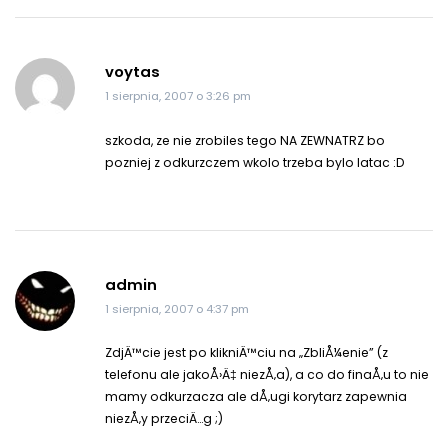
voytas
1 sierpnia, 2007 o 3:26 pm
szkoda, ze nie zrobiles tego NA ZEWNATRZ bo
pozniej z odkurzczem wkolo trzeba bylo latac :D
admin
1 sierpnia, 2007 o 4:37 pm
ZdjÄ™cie jest po klikniÄ™ciu na „ZbliÅ¼enie” (z
telefonu ale jakoÅ›Ä‡ niezÅ‚a), a co do finaÅ‚u to nie
mamy odkurzacza ale dÅ‚ugi korytarz zapewnia
niezÅ‚y przeciÄ…g ;)