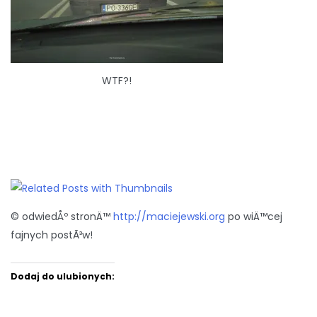
WTF?!
© odwiedÅº stronÄ™
http://maciejewski.org
po wiÄ™cej
fajnych postÃ³w!
Dodaj do ulubionych: