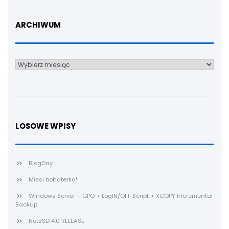
ARCHIWUM
Archiwum
LOSOWE WPISY
BlogDay
Missi bohaterka!
Windows Server + GPO + LogIN/OFF Script + XCOPY Incremental
Backup
NetBSD 4.0 RELEASE