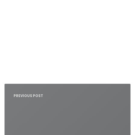
Nawigacja
wpisu
PREVIOUS POST