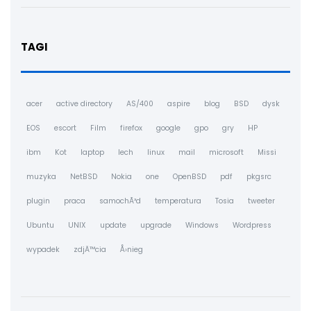
TAGI
acer
active directory
AS/400
aspire
blog
BSD
dysk
EOS
escort
Film
firefox
google
gpo
gry
HP
ibm
Kot
laptop
lech
linux
mail
microsoft
Missi
muzyka
NetBSD
Nokia
one
OpenBSD
pdf
pkgsrc
plugin
praca
samochÃ³d
temperatura
Tosia
tweeter
Ubuntu
UNIX
update
upgrade
Windows
Wordpress
wypadek
zdjÄ™cia
Å›nieg