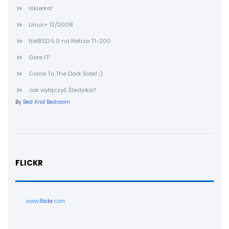
Iskierka!
Linux+ 12/2008
NetBSD 5.0 na Netrze T1-200
Gore IT!
Come To The Dark Side! ;)
Jak wyłączyć Śledzika?
By
Bed And Bedroom
FLICKR
www.
flick
r
.com