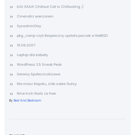
ŁUU SAAA! Chillout Cat Is Chillouting ;)
Cmenatrz wieczorem
SysadminDay
pkg_comp czyli Bezpieczny update paczek w NetBSD
16.06.2007
Laptop dla kobiety
WordPress 2.5 Sneak Peak
Serwisy Społecznościowe
Nie masz kłopotu, zrób sobie Gutsy.
Nine Inch Nails za free
By
Bed And Bedroom