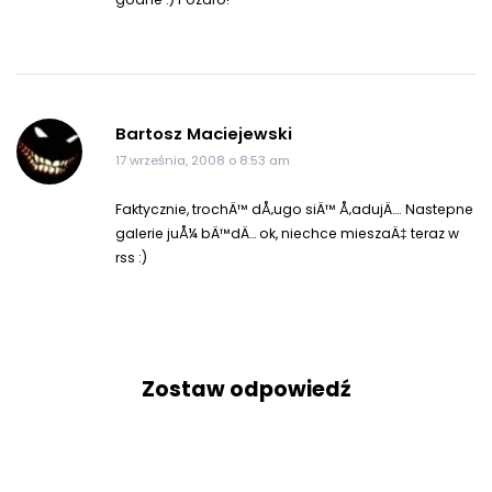
Bartosz Maciejewski
17 września, 2008 o 8:53 am
Faktycznie, trochÄ™ dÅ‚ugo siÄ™ Å‚adujÄ…. Nastepne
galerie juÅ¼ bÄ™dÄ… ok, niechce mieszaÄ‡ teraz w
rss :)
Zostaw odpowiedź