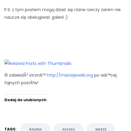
P.S. z tym postem mogą dziać się różne rzeczy zanim nie
naucze się obsługiwać galerii ;)
© odwiedÅº stronÄ™
http://maciejewski.org
po wiÄ™cej
fajnych postÃ³w!
Dodaj do ulubionych:
TAGS:
GALERIA
KACZKA
MORZE