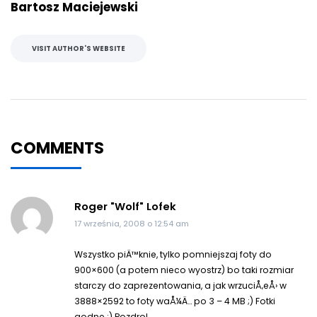
Bartosz Maciejewski
VISIT AUTHOR'S WEBSITE
COMMENTS
Roger "Wolf" Lofek
17 września, 2008 o 12:54 am
Wszystko piÄ™knie, tylko pomniejszaj foty do
900×600 (a potem nieco wyostrz) bo taki rozmiar
starczy do zaprezentowania, a jak wrzuciÅ‚eÅ› w
3888×2592 to foty waÅ¼Ä… po 3 – 4 MB ;) Fotki
godne :) Pozdro!