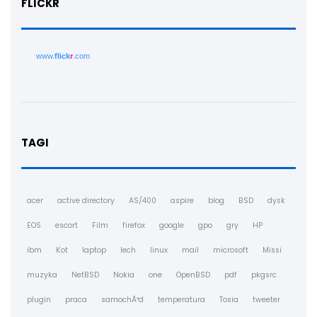
FLICKR
www.
flick
r
.com
TAGI
acer
active directory
AS/400
aspire
blog
BSD
dysk
EOS
escort
Film
firefox
google
gpo
gry
HP
ibm
Kot
laptop
lech
linux
mail
microsoft
Missi
muzyka
NetBSD
Nokia
one
OpenBSD
pdf
pkgsrc
plugin
praca
samochÃ³d
temperatura
Tosia
tweeter