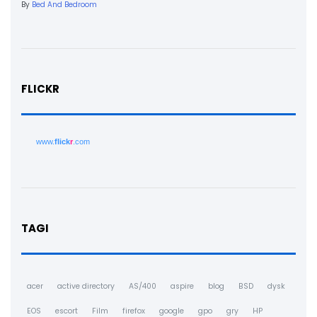
By
Bed And Bedroom
FLICKR
www.
flick
r
.com
TAGI
acer
active directory
AS/400
aspire
blog
BSD
dysk
EOS
escort
Film
firefox
google
gpo
gry
HP