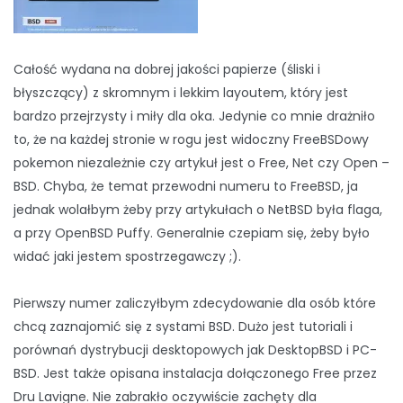
Całość wydana na dobrej jakości papierze (śliski i
błyszczący) z skromnym i lekkim layoutem, który jest
bardzo przejrzysty i miły dla oka. Jedynie co mnie drażniło
to, że na każdej stronie w rogu jest widoczny FreeBSDowy
pokemon niezależnie czy artykuł jest o Free, Net czy Open –
BSD. Chyba, że temat przewodni numeru to FreeBSD, ja
jednak wolałbym żeby przy artykułach o NetBSD była flaga,
a przy OpenBSD Puffy. Generalnie czepiam się, żeby było
widać jaki jestem spostrzegawczy ;).
Pierwszy numer zaliczyłbym zdecydowanie dla osób które
chcą zaznajomić się z systami BSD. Dużo jest tutoriali i
porównań dystrybucji desktopowych jak DesktopBSD i PC-
BSD. Jest także opisana instalacja dołączonego Free przez
Dru Lavigne. Nie zabrakło oczywiście zachęty dla