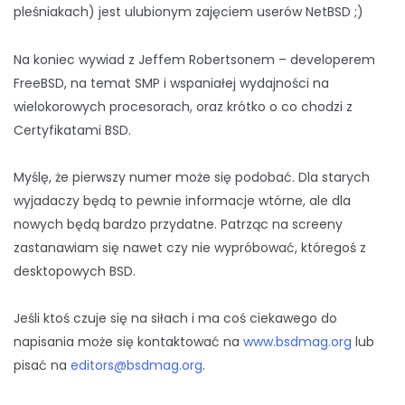
pleśniakach) jest ulubionym zajęciem userów NetBSD ;)
Na koniec wywiad z Jeffem Robertsonem – developerem
FreeBSD, na temat SMP i wspaniałej wydajności na
wielokorowych procesorach, oraz krótko o co chodzi z
Certyfikatami BSD.
Myślę, że pierwszy numer może się podobać. Dla starych
wyjadaczy będą to pewnie informacje wtórne, ale dla
nowych będą bardzo przydatne. Patrząc na screeny
zastanawiam się nawet czy nie wypróbować, któregoś z
desktopowych BSD.
Jeśli ktoś czuje się na siłach i ma coś ciekawego do
napisania może się kontaktować na
www.bsdmag.org
lub
pisać na
editors@bsdmag.org
.