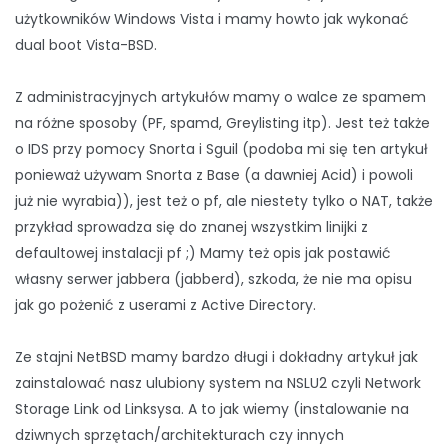
użytkowników Windows Vista i mamy howto jak wykonać
dual boot Vista-BSD.
Z administracyjnych artykułów mamy o walce ze spamem
na różne sposoby (PF, spamd, Greylisting itp). Jest też także
o IDS przy pomocy Snorta i Sguil (podoba mi się ten artykuł
ponieważ używam Snorta z Base (a dawniej Acid) i powoli
już nie wyrabia)), jest też o pf, ale niestety tylko o NAT, także
przykład sprowadza się do znanej wszystkim linijki z
defaultowej instalacji pf ;) Mamy też opis jak postawić
własny serwer jabbera (jabberd), szkoda, że nie ma opisu
jak go pożenić z userami z Active Directory.
Ze stajni NetBSD mamy bardzo długi i dokładny artykuł jak
zainstalować nasz ulubiony system na NSLU2 czyli Network
Storage Link od Linksysa. A to jak wiemy (instalowanie na
dziwnych sprzętach/architekturach czy innych