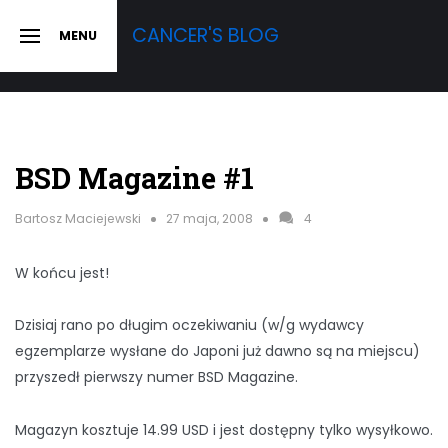
Skip
CANCER'S BLOG
MENU
to
SLIDE
OUT
content
SIDEBAR
BSD Magazine #1
Bartosz Maciejewski
27 maja, 2008
4
W końcu jest!
Dzisiaj rano po długim oczekiwaniu (w/g wydawcy
egzemplarze wysłane do Japoni już dawno są na miejscu)
przyszedł pierwszy numer BSD Magazine.
Magazyn kosztuje 14.99 USD i jest dostępny tylko wysyłkowo.