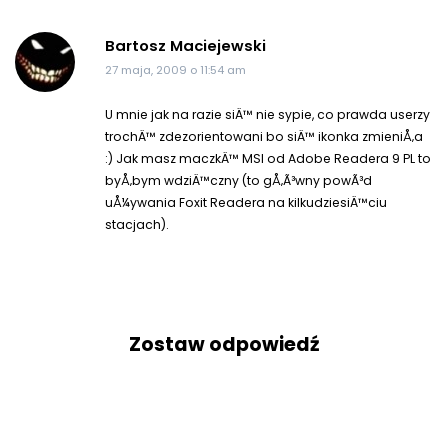
Bartosz Maciejewski
27 maja, 2009 o 11:54 am
U mnie jak na razie siÄ™ nie sypie, co prawda userzy
trochÄ™ zdezorientowani bo siÄ™ ikonka zmieniÅ‚a
:) Jak masz maczkÄ™ MSI od Adobe Readera 9 PL to
byÅ‚bym wdziÄ™czny (to gÅ‚Ã³wny powÃ³d
uÅ¼ywania Foxit Readera na kilkudziesiÄ™ciu
stacjach).
Zostaw odpowiedź