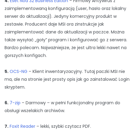
4.
Eset Nod 32 Business Edition
– Firmowy Antywirus z
zaimplementowaną konfiguracją (user, hasło oraz lokalny
serwer do aktualizacji). Jedyny komercyjny produkt w
zestawie. Producent daje MSI ora zinstrukcje jak
zaimplementować dane do aktualizacji w paczce. Można
także wysyłać „goły” program i konfigurować go z serwera.
Bardzo polecam. Najważniejsze, że jest ultra lekki nawet na
gorszych konfigach.
5.
OCS-NG
– Klient inwentaryzacyjny. Tutaj paczki MSI nie
ma, ale na stronie jest prosty opis jak go zainstalować Login
skryptem.
6.
7-zip
– Darmowy – w pełni funkcjonalny program do
obsługi wszelakich archiwów.
7.
Foxit Reader
– lekki, szybki czytacz PDF.