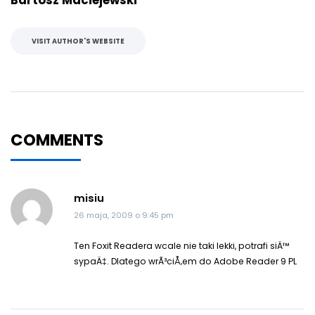
Bartosz Maciejewski
VISIT AUTHOR'S WEBSITE
COMMENTS
misiu
26 maja, 2009 o 9:45 pm
Ten Foxit Readera wcale nie taki lekki, potrafi siÄ™
sypaÄ‡. Dlatego wrÃ³ciÅ‚em do Adobe Reader 9 PL