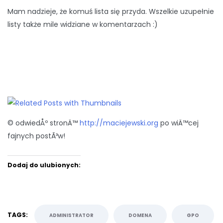
Mam nadzieje, że komuś lista się przyda. Wszelkie uzupełnie
listy także mile widziane w komentarzach :)
© odwiedÅº stronÄ™
http://maciejewski.org
po wiÄ™cej
fajnych postÃ³w!
Dodaj do ulubionych:
TAGS:
ADMINISTRATOR
DOMENA
GPO