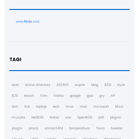
www.
flick
r
.com
TAGI
acer
active directory
AS/400
aspire
blog
BSD
dysk
EOS
escort
Film
firefox
google
gpo
gry
HP
ibm
Kot
laptop
lech
linux
mail
microsoft
Missi
muzyka
NetBSD
Nokia
one
OpenBSD
pdf
pkgsrc
plugin
praca
samochÃ³d
temperatura
Tosia
tweeter