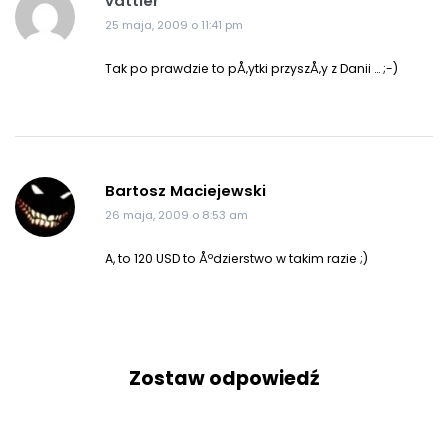
vattier
25 maja, 2009 o 11:41 pm
Tak po prawdzie to pÅ‚ytki przyszÅ‚y z Danii … ;-)
Bartosz Maciejewski
26 maja, 2009 o 8:53 am
A, to 120 USD to Åºdzierstwo w takim razie ;)
Zostaw odpowiedź