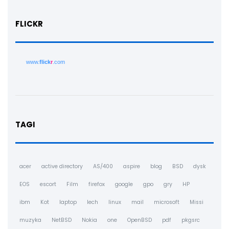
FLICKR
www.
flick
r
.com
TAGI
acer
active directory
AS/400
aspire
blog
BSD
dysk
EOS
escort
Film
firefox
google
gpo
gry
HP
ibm
Kot
laptop
lech
linux
mail
microsoft
Missi
muzyka
NetBSD
Nokia
one
OpenBSD
pdf
pkgsrc