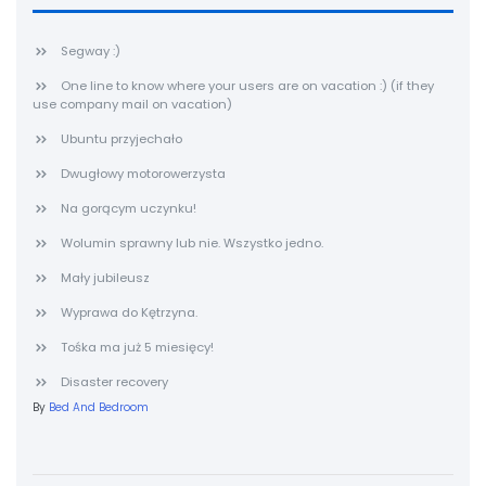
Segway :)
One line to know where your users are on vacation :) (if they
use company mail on vacation)
Ubuntu przyjechało
Dwugłowy motorowerzysta
Na gorącym uczynku!
Wolumin sprawny lub nie. Wszystko jedno.
Mały jubileusz
Wyprawa do Kętrzyna.
Tośka ma już 5 miesięcy!
Disaster recovery
By
Bed And Bedroom