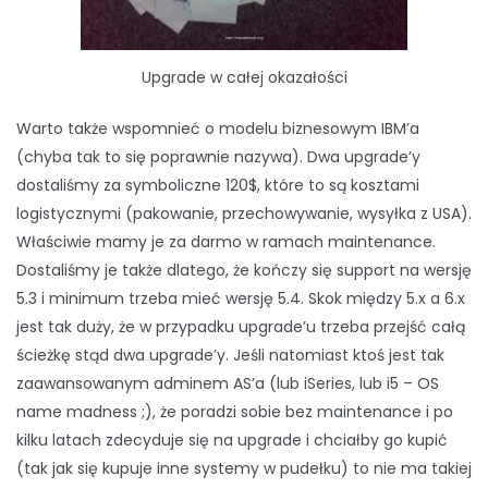
Upgrade w całej okazałości
Warto także wspomnieć o modelu biznesowym IBM’a
(chyba tak to się poprawnie nazywa). Dwa upgrade’y
dostaliśmy za symboliczne 120$, które to są kosztami
logistycznymi (pakowanie, przechowywanie, wysyłka z USA).
Właściwie mamy je za darmo w ramach maintenance.
Dostaliśmy je także dlatego, że kończy się support na wersję
5.3 i minimum trzeba mieć wersję 5.4. Skok między 5.x a 6.x
jest tak duży, że w przypadku upgrade’u trzeba przejść całą
ścieżkę stąd dwa upgrade’y. Jeśli natomiast ktoś jest tak
zaawansowanym adminem AS’a (lub iSeries, lub i5 – OS
name madness ;), że poradzi sobie bez maintenance i po
kilku latach zdecyduje się na upgrade i chciałby go kupić
(tak jak się kupuje inne systemy w pudełku) to nie ma takiej