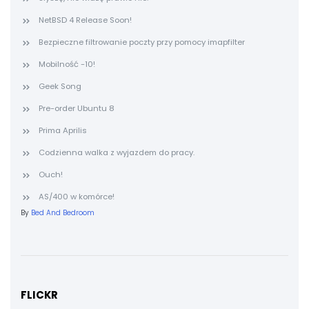
NetBSD 4 Release Soon!
Bezpieczne filtrowanie poczty przy pomocy imapfilter
Mobilność -10!
Geek Song
Pre-order Ubuntu 8
Prima Aprilis
Codzienna walka z wyjazdem do pracy.
Ouch!
AS/400 w komórce!
By
Bed And Bedroom
FLICKR