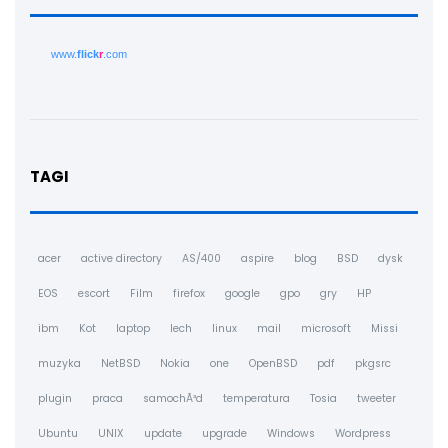
www.
flick
r
.com
TAGI
acer
active directory
AS/400
aspire
blog
BSD
dysk
EOS
escort
Film
firefox
google
gpo
gry
HP
ibm
Kot
laptop
lech
linux
mail
microsoft
Missi
muzyka
NetBSD
Nokia
one
OpenBSD
pdf
pkgsrc
plugin
praca
samochÃ³d
temperatura
Tosia
tweeter
Ubuntu
UNIX
update
upgrade
Windows
Wordpress