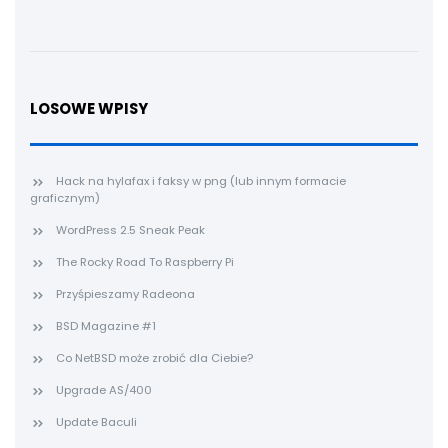
LOSOWE WPISY
Hack na hylafax i faksy w png (lub innym formacie
graficznym)
WordPress 2.5 Sneak Peak
The Rocky Road To Raspberry Pi
Przyśpieszamy Radeona
BSD Magazine #1
Co NetBSD może zrobić dla Ciebie?
Upgrade AS/400
Update Baculi