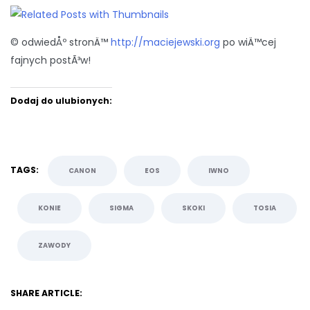
© odwiedÅº stronÄ™
http://maciejewski.org
po wiÄ™cej
fajnych postÃ³w!
Dodaj do ulubionych:
TAGS:
CANON
EOS
IWNO
KONIE
SIGMA
SKOKI
TOSIA
ZAWODY
SHARE ARTICLE: