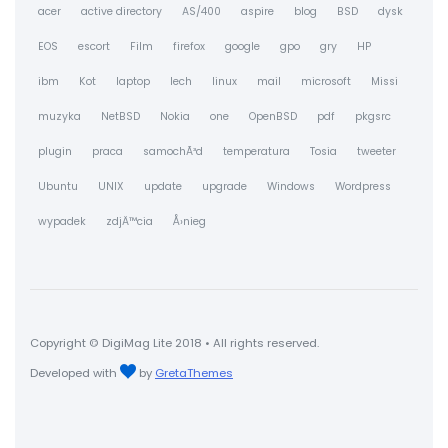
acer
active directory
AS/400
aspire
blog
BSD
dysk
EOS
escort
Film
firefox
google
gpo
gry
HP
ibm
Kot
laptop
lech
linux
mail
microsoft
Missi
muzyka
NetBSD
Nokia
one
OpenBSD
pdf
pkgsrc
plugin
praca
samochÃ³d
temperatura
Tosia
tweeter
Ubuntu
UNIX
update
upgrade
Windows
Wordpress
wypadek
zdjÄ™cia
Å›nieg
Copyright © DigiMag Lite 2018 • All rights reserved.
Developed with
by
GretaThemes