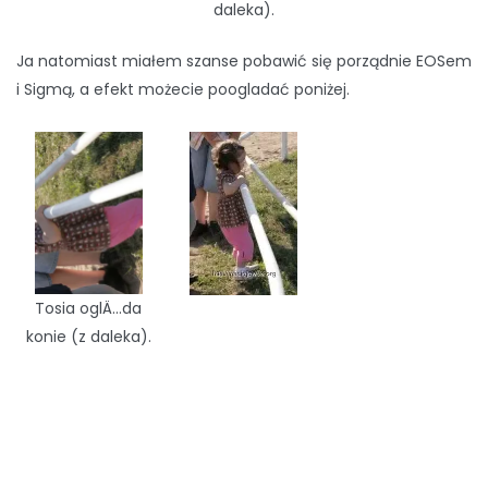
daleka).
Ja natomiast miałem szanse pobawić się porządnie EOSem
i Sigmą, a efekt możecie poogladać poniżej.
Tosia oglÄ…da
konie (z daleka).