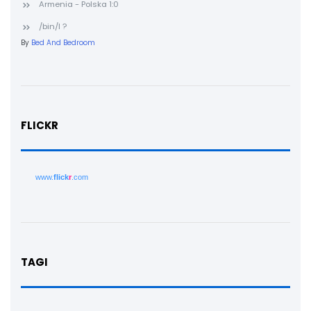
Armenia - Polska 1:0
/bin/l ?
By
Bed And Bedroom
FLICKR
www.
flick
r
.com
TAGI