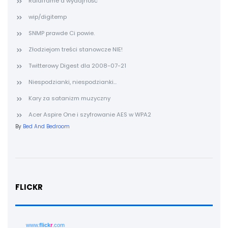
Raidframe a wydajność
wip/digitemp
SNMP prawde Ci powie.
Złodziejom treści stanowcze NIE!
Twitterowy Digest dla 2008-07-21
Niespodzianki, niespodzianki...
Kary za satanizm muzyczny
Acer Aspire One i szyfrowanie AES w WPA2
By
Bed And Bedroom
FLICKR
www.
flick
r
.com