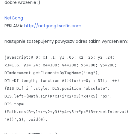
dobre wrażenie :)
NetGong
REKLAMA:
http://netgong.tsarfin.com
następnie zastepujemy powyższy adres takim wyrażeniem:
javascript:R=0; x1=.1; y1=.05; x2=.25; y2=.24;
x3=1.6; y3=.24; x4=300; y4=200; x5=300; y5=200;
DI=document.getElementsByTagName("img");
DIL=DI.length; function A(){for(i=0; i-DIL; i++)
{DIS=DI[ i ].style; DIS.position="absolute";
DIS.left=(Math.sin(R*x1+i*x2+x3)*x4+x5)+"px";
DIS.top=
(Math.cos(R*y1+i*y2+y3)*y4+y5)+"px"}R++}setInterval(
"A()",5); void(0);