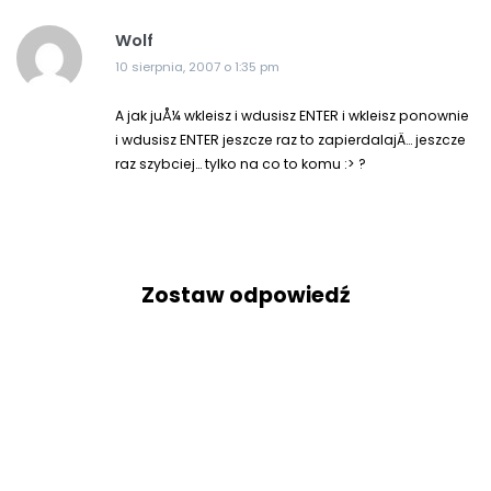
Wolf
10 sierpnia, 2007 o 1:35 pm
A jak juÅ¼ wkleisz i wdusisz ENTER i wkleisz ponownie
i wdusisz ENTER jeszcze raz to zapierdalajÄ… jeszcze
raz szybciej… tylko na co to komu :> ?
Zostaw odpowiedź