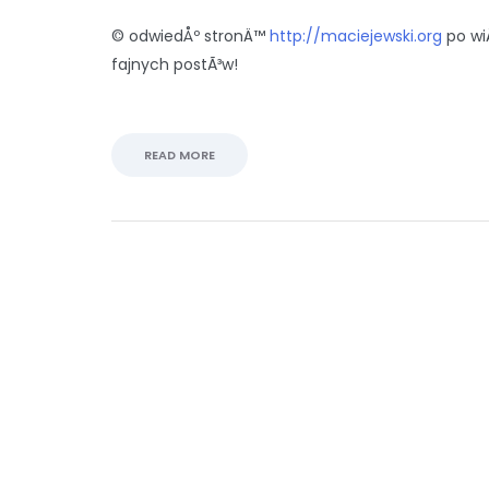
© odwiedÅº stronÄ™
http://maciejewski.org
po wi
fajnych postÃ³w!
READ MORE