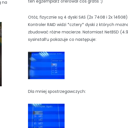
ten egzemplarz oferował coś gratis :)
ą na
Otóż, fizycznie są 4 dyski SAS (2x 74GB i 2x 146GB)
Kontroler RAID widzi *cztery* dyski z których możn
zbudować różne macierze. Natomiast NetBSD (4.9
sysinstall’u pokazuje co następuje:
Dla mniej spostrzegawczych: