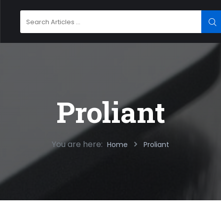
Search
SE
for:
Proliant
You are here:
Home
Proliant