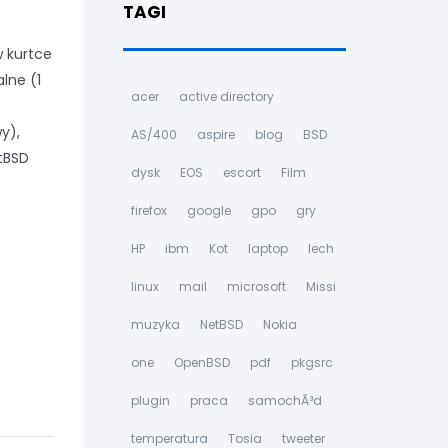
TAGI
w kurtce
lne (1
acer
active directory
y),
AS/400
aspire
blog
BSD
tBSD
dysk
EOS
escort
Film
firefox
google
gpo
gry
HP
ibm
Kot
laptop
lech
linux
mail
microsoft
Missi
muzyka
NetBSD
Nokia
one
OpenBSD
pdf
pkgsrc
plugin
praca
samochÃ³d
temperatura
Tosia
tweeter