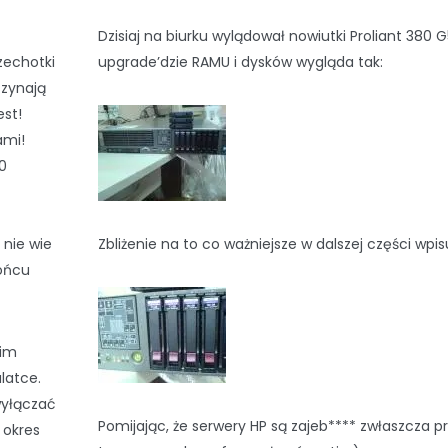
Dzisiaj na biurku wylądował nowiutki Proliant 380 G
zechotki
upgrade’dzie RAMU i dysków wygląda tak:
czynają
est!
ami!
0
 nie wie
Zbliżenie na to co ważniejsze w dalszej części wpis
końcu
kim
latce.
wyłączać
Pomijając, że serwery HP są zajeb**** zwłaszcza pr
 okres