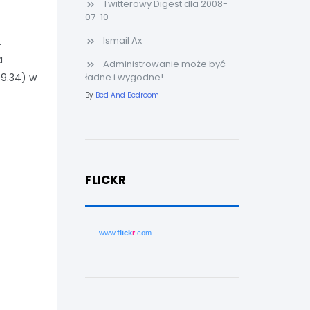
Twitterowy Digest dla 2008-
07-10
Ismail Ax
.
a
Administrowanie może być
9.34) w
ładne i wygodne!
By
Bed And Bedroom
FLICKR
www.
flick
r
.com