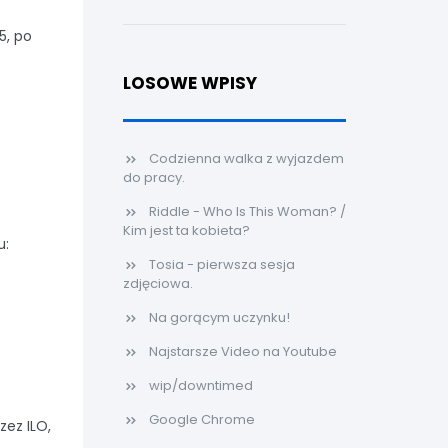
5, po
LOSOWE WPISY
Codzienna walka z wyjazdem
do pracy.
Riddle - Who Is This Woman? /
Kim jest ta kobieta?
u:
Tosia - pierwsza sesja
zdjęciowa.
Na gorącym uczynku!
Najstarsze Video na Youtube
wip/downtimed
Google Chrome
zez ILO,