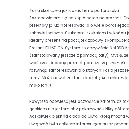
Tosia skończyła jakiś czas temu półtora roku.
Zastanawiałem się co kupić córce na prezent. Gr
przestały ją już interesować, a o wiele bardziej za
zabawki logiczne. Szukałem, szukałem i w końcu j
Idealny prezent na początek zabawy z komputer
Proliant DL160 G5. System to oczywiście NetBSD 5.
(zainstalowany jeszcze z pomocą taty). Myślę, że
właściwie dobrany prezent pomoże w przyszłości
rozwinąć zainteresowania o których Tosia jeszcze
teraz. Może nawet zostanie kobietą Adminką, w 
mało ich :)
Powyższa opowieść jest oczywiście żartem, aż ta
geekiem nie jestem aby pokazywać UNIXy półtora
Aczkolwiek błękitna dioda od UID’a, którą można 
i włączać była całkiem interesująca przez pewien