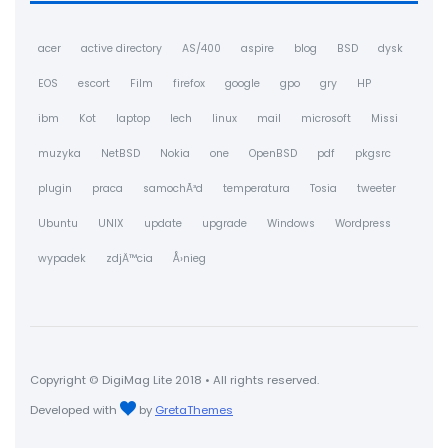
acer
active directory
AS/400
aspire
blog
BSD
dysk
EOS
escort
Film
firefox
google
gpo
gry
HP
ibm
Kot
laptop
lech
linux
mail
microsoft
Missi
muzyka
NetBSD
Nokia
one
OpenBSD
pdf
pkgsrc
plugin
praca
samochÃ³d
temperatura
Tosia
tweeter
Ubuntu
UNIX
update
upgrade
Windows
Wordpress
wypadek
zdjÄ™cia
Å›nieg
Copyright © DigiMag Lite 2018 • All rights reserved.
Developed with
by
GretaThemes