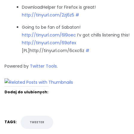
DownloadHelper for Firefox is great!
http://tinyurl.com/2zj6z5
#
Going to be fan of Sabaton!
http://tinyurl.com/6l9oec
I’v got chills listening this!
http://tinyurl.com/69afex
[PL]http://tinyurl.com/6cxc6z
#
Powered by
Twitter Tools
.
Dodaj do ulubionych:
TAGS:
TWEETER