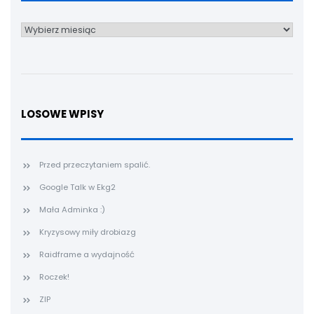
Archiwum
LOSOWE WPISY
Przed przeczytaniem spalić.
Google Talk w Ekg2
Mała Adminka :)
Kryzysowy miły drobiazg
Raidframe a wydajność
Roczek!
ZIP