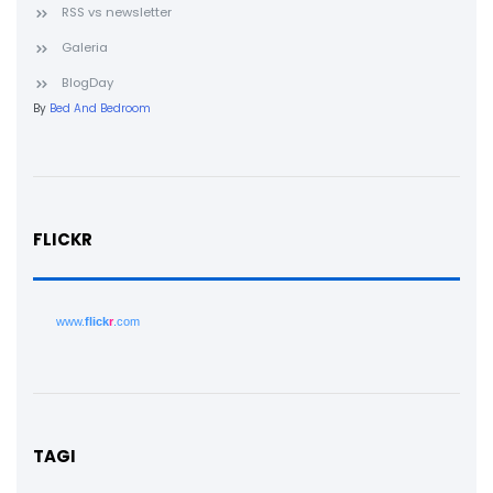
RSS vs newsletter
Galeria
BlogDay
By
Bed And Bedroom
FLICKR
www.
flick
r
.com
TAGI