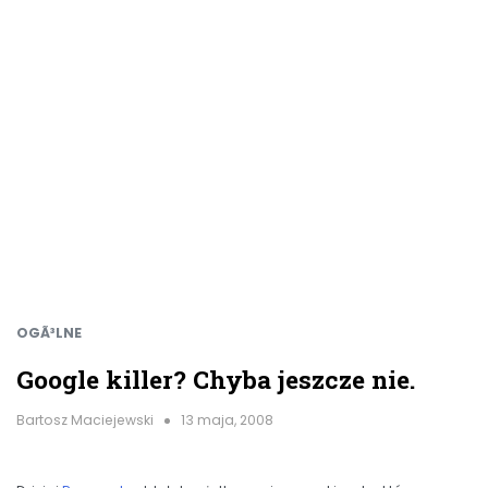
OGÃ³LNE
Google killer? Chyba jeszcze nie.
Bartosz Maciejewski
13 maja, 2008