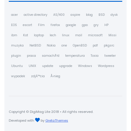
acer
active directory
AS/400
aspire
blog
BSD
dysk
EOS
escort
Film
firefox
google
gpo
gry
HP
ibm
Kot
laptop
lech
linux
mail
microsoft
Missi
muzyka
NetBSD
Nokia
one
OpenBSD
pdf
pkgsrc
plugin
praca
samochÃ³d
temperatura
Tosia
tweeter
Ubuntu
UNIX
update
upgrade
Windows
Wordpress
wypadek
zdjÄ™cia
Å›nieg
Copyright © DigiMag Lite 2018 • All rights reserved.
Developed with
by
GretaThemes