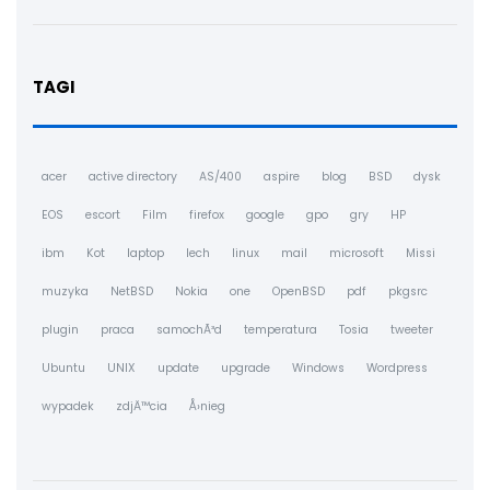
TAGI
acer
active directory
AS/400
aspire
blog
BSD
dysk
EOS
escort
Film
firefox
google
gpo
gry
HP
ibm
Kot
laptop
lech
linux
mail
microsoft
Missi
muzyka
NetBSD
Nokia
one
OpenBSD
pdf
pkgsrc
plugin
praca
samochÃ³d
temperatura
Tosia
tweeter
Ubuntu
UNIX
update
upgrade
Windows
Wordpress
wypadek
zdjÄ™cia
Å›nieg