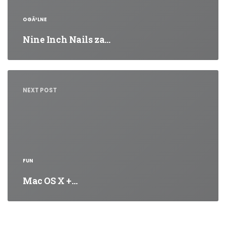
OGÃ³LNE
Nine Inch Nails za…
NEXT POST
FUN
Mac OS X +…