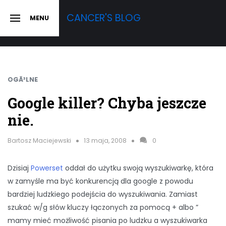
Skip
CANCER'S BLOG
MENU
to
SLIDE
OUT
content
SIDEBAR
OGÃ³LNE
Google killer? Chyba jeszcze
nie.
Bartosz Maciejewski
13 maja, 2008
0
Dzisiaj
Powerset
oddał do użytku swoją wyszukiwarkę, która
w zamyśle ma być konkurencją dla google z powodu
bardziej ludzkiego podejścia do wyszukiwania. Zamiast
szukać w/g słów kluczy łączonych za pomocą + albo ”
mamy mieć możliwość pisania po ludzku a wyszukiwarka