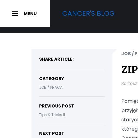
Skip
CANCER'S BLOG
to
MENU
SLIDE
OUT
content
SIDEBAR
JOB / 
SHARE ARTICLE:
ZIP
CATEGORY
Bartosz
JOB / PRACA
Pamięt
PREVIOUS POST
przyję
Tips & Tricks II
staryc
któreg
NEXT POST