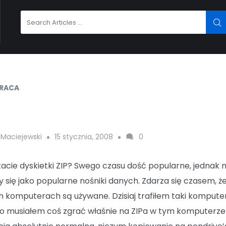
Search
SE
for:
PRACA
 Maciejewski
15 stycznia, 2008
0
acie dyskietki ZIP? Swego czasu dość popularne, jednak n
ły się jako popularne nośniki danych. Zdarza się czasem, ż
h komputerach są używane. Dzisiaj trafiłem taki kompute
o musiałem coś zgrać właśnie na ZIPa w tym komputerze