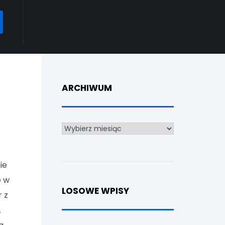
ARCH
ARCHIWUM
Archiwum
ie
e w
LOSOWE WPISY
r z
.