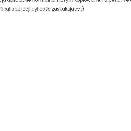
ja absolutnie normalna, niczym kopiowanie na pendrive’
finał operacji był dość zaskakujący :)