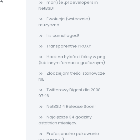
a,
mor(r)e .pl developers in
NetBSD!
Ewolucja (wstecznie)
muzyczna
I is camuflaged!
Transparentne PROXY
Hack na hylafax i faksy w png
(lub innym formacie graficznym)
Złodziejom treści stanowcze
NIE!
Twitterowy Digest dla 2008-
07-16
NetBSD 4 Release Soon!
Najcięższe 34 godziny
ostatnich miesięcy.
Profesjonalne pakowanie
procesora ;)