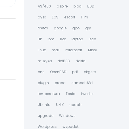
AS/400
aspire
blog
BSD
dysk
EOS
escort
Film
firefox
google
gpo
gry
HP
ibm
Kot
laptop
lech
linux
mail
microsoft
Missi
muzyka
NetBSD
Nokia
one
OpenBSD
pdf
pkgsrc
plugin
praca
samochÃ³d
temperatura
Tosia
tweeter
Ubuntu
UNIX
update
upgrade
Windows
Wordpress
wypadek