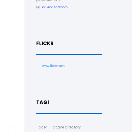
By
Bed And Bedroom
FLICKR
www.
flick
r
.com
TAGI
acer
active directory