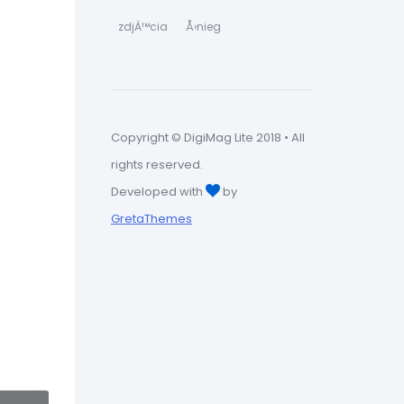
zdjÄ™cia
Å›nieg
Copyright © DigiMag Lite 2018 • All
rights reserved.
Developed with
by
GretaThemes