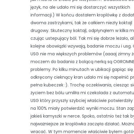
język, no ale udało mi się dostarczyć wszystkich
informacji.) W końcu dostałem kroplówkę z dod
dwoma zastrzykami, tak że całkiem niezły koktajl
drugowy. Skuteczny koktajl, odpłynąłem w kilka m
czując ustepujący ból. Tak mi się dobrze leżało, a
kolejne obowiązki wzywają, badanie moczu i usg. O
USG nie ma większych problemów (aaaaj zimny żel
moczem do badania z bolącą nerką są OGROMN
problemy. Po kilku minutach w ubikacji gapiąc się
odkręcony cieknący kran udało mi się napełnić p
pełna kubeczek :). Trochę oczekiwania, ciesząc si
życiem bez bólu umiliła mi czekolada z automatu
USG który przyszły szybciej właściwie potwierdziły
na 100% miały potwierdzić wyniki moczu. Stan zap
jakieś kamyszki w nerce. Spoko, ostatnio też tak b
najważniejsze że kroplówka zaczęła działać. Możn
wracać. W tym momencie właściwie byłem got