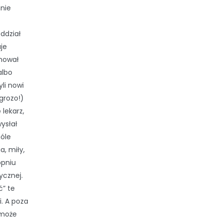
mnie
Oddział
uje
jmował
albo
li nowi
grozo!)
 lekarz,
wysłał
góle
a, miły,
opniu
ycznej.
ć” te
i. A poza
 może