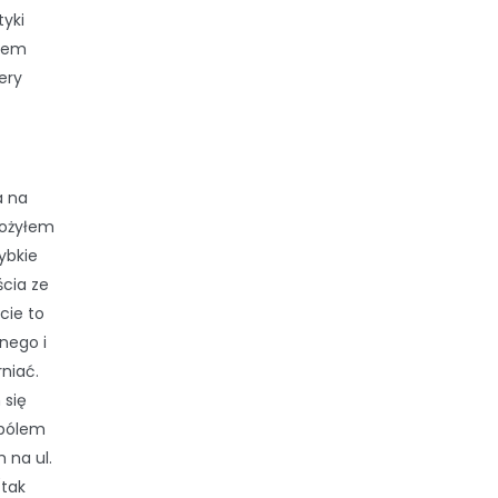
tyki
ałem
ery
a na
łożyłem
ybkie
ścia ze
cie to
nego i
niać.
 się
 bólem
 na ul.
(tak