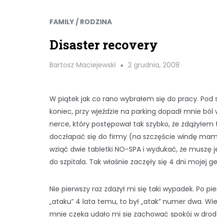
FAMILY / RODZINA
Disaster recovery
Bartosz Maciejewski
2 grudnia, 2008
W piątek jak co rano wybrałem się do pracy. Pod
koniec, przy wjeździe na parking dopadł mnie ból
nerce, który postępował tak szybko, że zdążyłem 
doczłapać się do firmy (na szczęście windę mam
wziąć dwie tabletki NO-SPA i wydukać, że muszę 
do szpitala. Tak właśnie zaczęły się 4 dni mojej g
Nie pierwszy raz zdażył mi się taki wypadek. Po p
„ataku” 4 lata temu, to był „atak” numer dwa. Wi
mnie czeka udało mi się zachować spokój w drod