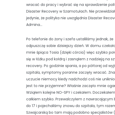
wracać do pracy i wybrać się na sprawdzenie poli
Disaster Recovery w Szamotułach. Nie przewidzi
jedynie, że polityka nie uwzględnia Disaster Recov
Admina…
Po telefonie do żony i szefa ustaliliśmy jednak, że
odpuszczę sobie dzisiejszy dzień. W domu czekał
mnie śpiąca Tosia (dzięki córcia) więc szybko po
się w łóżku pod kołdrą i zasnąłem z nadzieją na sz
recovery. Po godzinie spania, a po półtorej od wyj
szpitala, symptomy poranne zaczęły wracać. Zna
uczucie niemocy kiedy nadchodzi coś nie uniknio
jest to nie przyjemne? Właśnie zaczęło mnie ogar
Wziąłem kolejne NO-SPY i czekałem. Doczekałem
całkiem szybko. Przewalczyłem z nawracającym
do 17 i pojechaliśmy znowu do szpitala, tym razem
Szwajcarską bo tam mają podobno specjalistów 