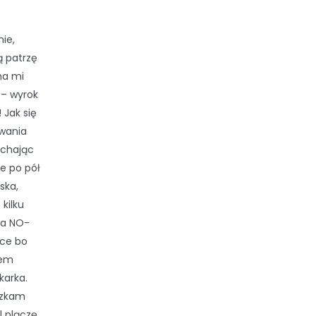
nie,
ją patrzę
ma mi
 – wyrok
 Jak się
iwania
uchając
e po pół
ska,
 kilku
ia NO-
tce bo
łem
karka.
szkam
l plączę