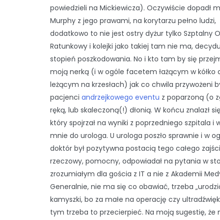
powiedzieli na Mickiewicza). Oczywiście dopadł 
Murphy z jego prawami, na korytarzu pełno ludzi,
dodatkowo to nie jest ostry dyżur tylko Szptalny 
Ratunkowy i kolejki jako takiej tam nie ma, decyd
stopień poszkodowania. No i kto tam by się prze
moją nerką (i w ogóle facetem łażącym w kółko 
leżącym na krzesłach) jak co chwila przywożeni by
pacjenci
andrzejkowego eventu
z poparzoną (o z
ręką, lub skaleczoną(!) dłonią. W końcu znalazł się
który spojrzał na wyniki z poprzedniego szpitala i 
mnie do urologa. U urologa poszło sprawnie i w o
doktór był pozytywna postacią tego całego zajści
rzeczowy, pomocny, odpowiadał na pytania w st
zrozumiałym dla gościa z IT a nie z Akademii Med
Generalnie, nie ma się co obawiać, trzeba „urodzi
kamyszki, bo za małe na operację czy ultradźwięk
tym trzeba to przecierpieć. Na moją sugestię, że