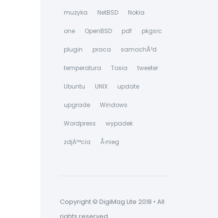
muzyka
NetBSD
Nokia
one
OpenBSD
pdf
pkgsrc
plugin
praca
samochÃ³d
temperatura
Tosia
tweeter
Ubuntu
UNIX
update
upgrade
Windows
Wordpress
wypadek
zdjÄ™cia
Å›nieg
Copyright © DigiMag Lite 2018 • All
rights reserved.