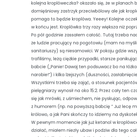
kolejna kroplóweczka? okazało się, że w planach b
domięśniowy zastrzyk przeciwbólowy ale jak krop
pomaga to będzie kroplówa. Yeeey! Kolejne oczek
w końcu jest. Kroplówka trzy razy większa niż popr
Po pół godzinie zassałem całość. Tutaj trzeba na
że ludzie pracujący na pogotowiu (mam na myśli
sanitariuszy) są niesamowici. W pokoju gdzie wsz
trafiliśmy, leżą ciężkie przypadki, starsze panikują
babcie („Panie! Dawaj ten podsuwacz bo na łóż
narobie!”) i kilka lżejszych (duszności, zasłabnięcie
Wszystkimi trzeba się zająć, a stosunek pacjentó
pielęgniarzy wynosił na oko 15:2. Przez cały ten cza
się jak mrówki, z uśmiechem, nie pyskując, odpo
z humorem (np. na powyższą babcię ” Już lecę m
królowo, a jak Pani skończy to idziemy na dyskotek
W pewnym momencie jak już ketanol w kroplówc
działać, miałem niezły ubaw i podziw dla tego ca