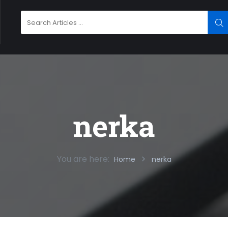
Search
SE
for:
nerka
You are here:
Home
nerka