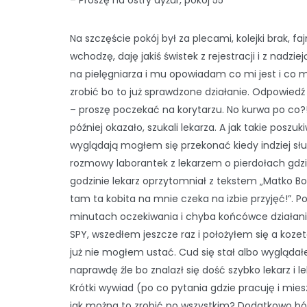
– Proszę na ostry dyżur, pokój 55
Na szczęście pokój był za plecami, kolejki brak, faj
wchodzę, daję jakiś świstek z rejestracji i z nadzie
na pielęgniarza i mu opowiadam co mi jest i co 
zrobić bo to już sprawdzone działanie. Odpowiedź
– proszę poczekać na korytarzu. No kurwa po co?!
później okazało, szukali lekarza. A jak takie poszuk
wyglądają mogłem się przekonać kiedy indziej sł
rozmowy laborantek z lekarzem o pierdołach gdzi
godzinie lekarz oprzytomniał z tekstem „Matko Bo
tam ta kobita na mnie czeka na izbie przyjęć!”. Po
minutach oczekiwania i chyba końcówce działan
SPY, wszedłem jeszcze raz i położyłem się a koze
już nie mogłem ustać. Cud się stał albo wygląda
naprawdę źle bo znalazł się dość szybko lekarz i le
Krótki wywiad (po co pytania gdzie pracuję i mie
jak można to zrobić po wszystkim? Dodatkowo bó