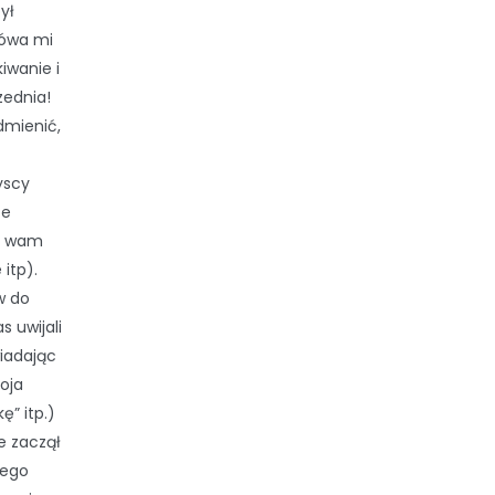
ył
lówa mi
iwanie i
zednia!
dmienić,
yscy
ce
ko wam
 itp).
w do
s uwijali
wiadając
oja
ę” itp.)
e zaczął
łego