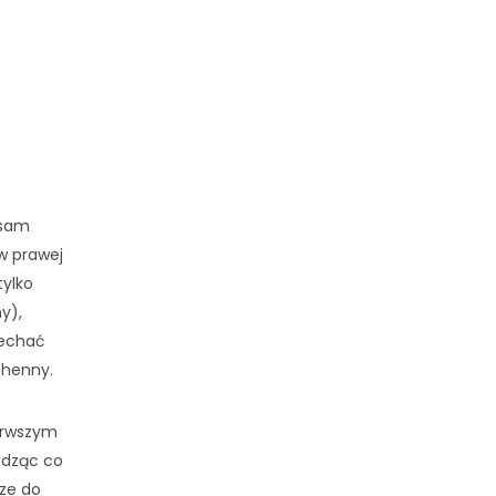
 sam
 w prawej
tylko
y),
jechać
ehenny.
ierwszym
edząc co
ze do