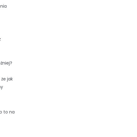
enia
z
źniej?
że jak
my
o to na