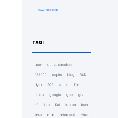
www.
flick
r
.com
TAGI
acer
active directory
AS/400
aspire
blog
BSD
dysk
EOS
escort
Film
firefox
google
gpo
gry
HP
ibm
Kot
laptop
lech
linux
mail
microsoft
Missi