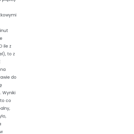
atkowymi
inut
le
 ile z
), to z
E
 na
rawie do
ę
. Wyniki
 to co
alny,
yło,
a
ów