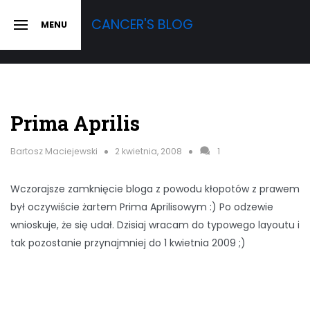
Skip
CANCER'S BLOG
MENU
to
SLIDE
OUT
content
SIDEBAR
Prima Aprilis
Bartosz Maciejewski
2 kwietnia, 2008
1
Wczorajsze zamknięcie bloga z powodu kłopotów z prawem
był oczywiście żartem Prima Aprilisowym :) Po odzewie
wnioskuje, że się udał. Dzisiaj wracam do typowego layoutu i
tak pozostanie przynajmniej do 1 kwietnia 2009 ;)