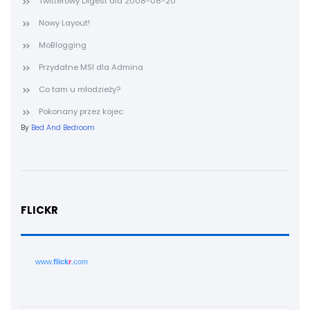
Twitterowy Digest dla 2008-08-20
Nowy Layout!
MoBlogging
Przydatne MSI dla Admina
Co tam u młodzieży?
Pokonany przez kojec
By
Bed And Bedroom
FLICKR
www.
flick
r
.com