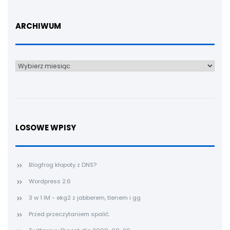
ARCHIWUM
Archiwum
LOSOWE WPISY
Blogfrog kłopoty z DNS?
Wordpress 2.6
3 w 1 IM - ekg2 z jabberem, tlenem i gg
Przed przeczytaniem spalić.