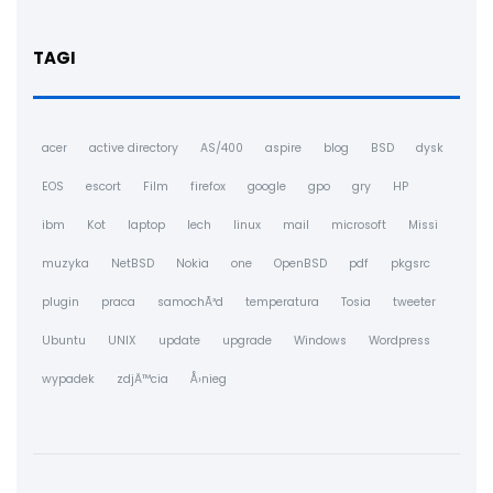
TAGI
acer
active directory
AS/400
aspire
blog
BSD
dysk
EOS
escort
Film
firefox
google
gpo
gry
HP
ibm
Kot
laptop
lech
linux
mail
microsoft
Missi
muzyka
NetBSD
Nokia
one
OpenBSD
pdf
pkgsrc
plugin
praca
samochÃ³d
temperatura
Tosia
tweeter
Ubuntu
UNIX
update
upgrade
Windows
Wordpress
wypadek
zdjÄ™cia
Å›nieg