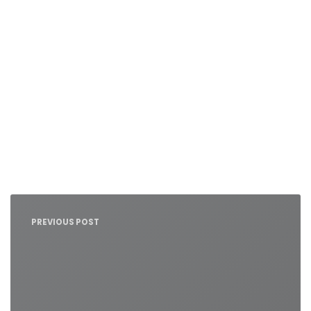
Nawigacja
wpisu
PREVIOUS POST