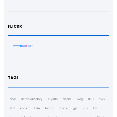
FLICKR
www.
flick
r
.com
TAGI
acer
active directory
AS/400
aspire
blog
BSD
dysk
EOS
escort
Film
firefox
google
gpo
gry
HP