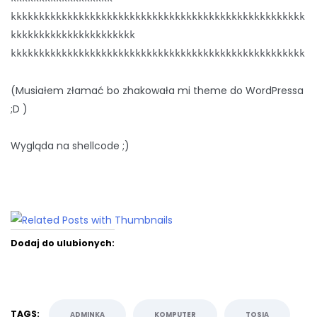
kkkkkkkkkkkkkkkkkkkkkkkkkkkkkkkkkkkkkkkkkkkkkkkkkkkk
kkkkkkkkkkkkkkkkkkkkkk
kkkkkkkkkkkkkkkkkkkkkkkkkkkkkkkkkkkkkkkkkkkkkkkkkkkk
(Musiałem złamać bo zhakowała mi theme do WordPressa
;D )
Wygląda na shellcode ;)
Dodaj do ulubionych:
TAGS:
ADMINKA
KOMPUTER
TOSIA