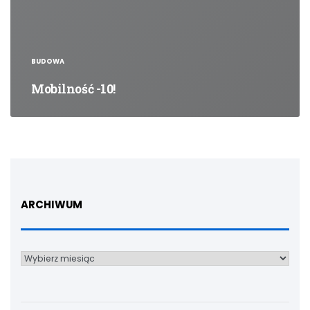
BUDOWA
Mobilność -10!
ARCHIWUM
Archiwum