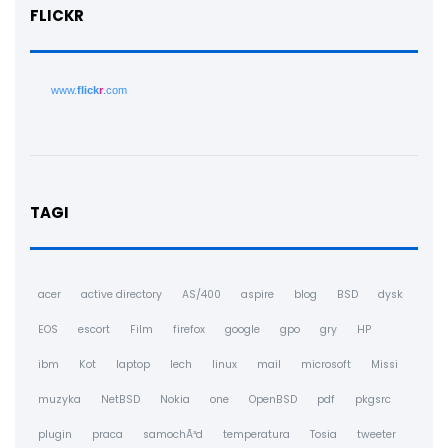
FLICKR
www.
flick
r
.com
TAGI
acer
active directory
AS/400
aspire
blog
BSD
dysk
EOS
escort
Film
firefox
google
gpo
gry
HP
ibm
Kot
laptop
lech
linux
mail
microsoft
Missi
muzyka
NetBSD
Nokia
one
OpenBSD
pdf
pkgsrc
plugin
praca
samochÃ³d
temperatura
Tosia
tweeter