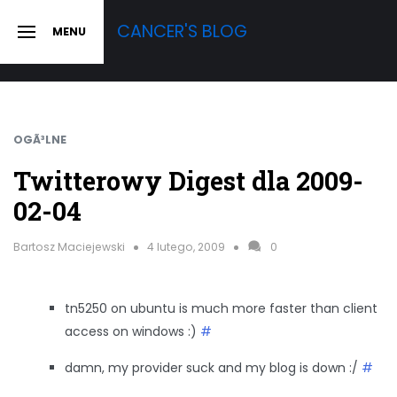
Skip
CANCER'S BLOG
MENU
to
SLIDE
OUT
content
SIDEBAR
OGÃ³LNE
Twitterowy Digest dla 2009-
02-04
Bartosz Maciejewski
4 lutego, 2009
0
tn5250 on ubuntu is much more faster than client
access on windows :)
#
damn, my provider suck and my blog is down :/
#