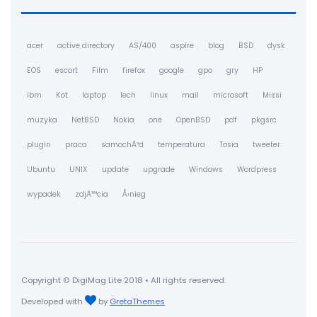
acer
active directory
AS/400
aspire
blog
BSD
dysk
EOS
escort
Film
firefox
google
gpo
gry
HP
ibm
Kot
laptop
lech
linux
mail
microsoft
Missi
muzyka
NetBSD
Nokia
one
OpenBSD
pdf
pkgsrc
plugin
praca
samochÃ³d
temperatura
Tosia
tweeter
Ubuntu
UNIX
update
upgrade
Windows
Wordpress
wypadek
zdjÄ™cia
Å›nieg
Copyright © DigiMag Lite 2018 • All rights reserved.
Developed with
by
GretaThemes