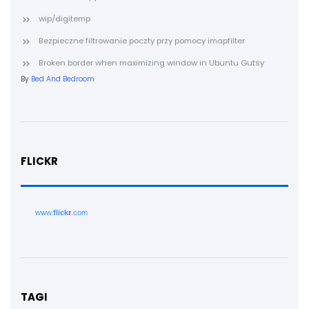
wip/digitemp
Bezpieczne filtrowanie poczty przy pomocy imapfilter
Broken border when maximizing window in Ubuntu Gutsy
By
Bed And Bedroom
FLICKR
www.
flick
r
.com
TAGI