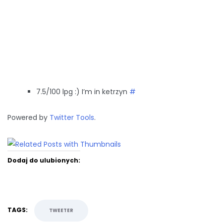
7.5/100 lpg :) I’m in ketrzyn
#
Powered by
Twitter Tools
.
Dodaj do ulubionych:
TAGS:
TWEETER