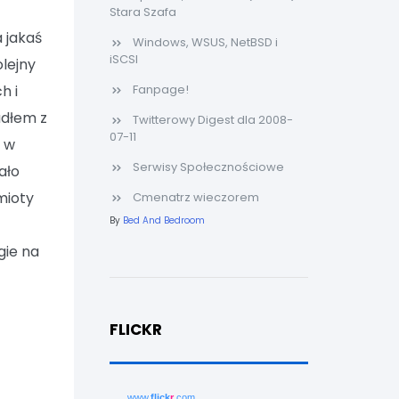
Stara Szafa
 jakaś
Windows, WSUS, NetBSD i
iSCSI
olejny
h i
Fanpage!
adłem z
Twitterowy Digest dla 2008-
07-11
o w
Serwisy Społecznościowe
ało
mioty
Cmenatrz wieczorem
By
Bed And Bedroom
ugie na
FLICKR
www.
flick
r
.com