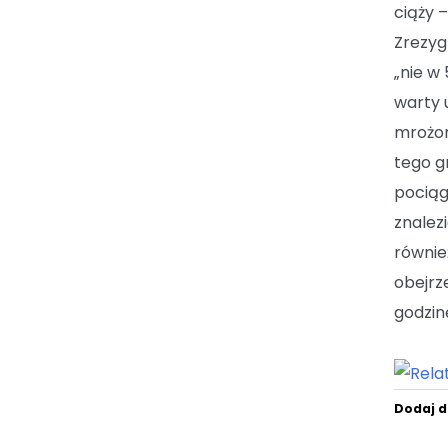
ciąży –
Zrezyg
„nie w 
warty 
mrożon
tego g
pociąg
znalez
również
obejrze
godzin
Dodaj d