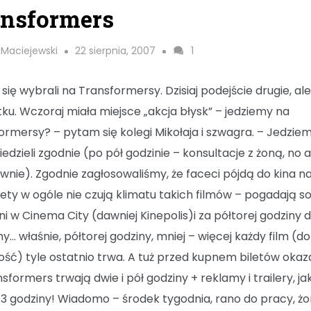
ansformers
 Maciejewski
22 sierpnia, 2007
1
się wybrali na Transformersy. Dzisiaj podejście drugie, al
ku. Wczoraj miała miejsce „akcja błysk” – jedziemy na
ormersy? – pytam się kolegi Mikołaja i szwagra. – Jedziem
edzieli zgodnie (po pół godzinie – konsultacje z żoną, no a
wnie). Zgodnie zagłosowaliśmy, że faceci pójdą do kina na 
iety w ogóle nie czują klimatu takich filmów – pogadają s
ni w Cinema City (dawniej Kinepolis)i za półtorej godziny 
y… właśnie, półtorej godziny, mniej – więcej każdy film (d
ość) tyle ostatnio trwa. A tuż przed kupnem biletów okaza
sformers trwają dwie i pół godziny + reklamy i trailery, ja
3 godziny! Wiadomo – środek tygodnia, rano do pracy, ż