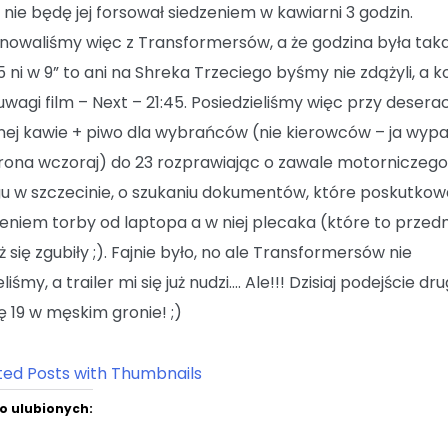
 nie będę jej forsował siedzeniem w kawiarni 3 godzin.
nowaliśmy więc z Transformersów, a że godzina była taka
5 ni w 9” to ani na Shreka Trzeciego byśmy nie zdążyli, a k
uwagi film – Next – 21:45. Posiedzieliśmy więc przy deserac
ej kawie + piwo dla wybrańców (nie kierowców – ja wyp
rona wczoraj) do 23 rozprawiając o zawale motorniczeg
u w szczecinie, o szukaniu dokumentów, które poskutkow
ieniem torby od laptopa a w niej plecaka (które to przed
 się zgubiły ;). Fajnie było, no ale Transformersów nie
liśmy, a trailer mi się już nudzi…. Ale!!! Dzisiaj podejście dr
ę 19 w męskim gronie! ;)
o ulubionych: