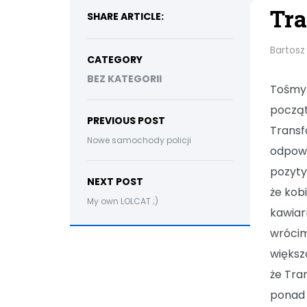
Tr
SHARE ARTICLE:
Bartosz
CATEGORY
BEZ KATEGORII
Tośmy 
począt
PREVIOUS POST
Transf
Nowe samochody policji
odpowi
pozyty
NEXT POST
że kob
My own LOLCAT ;)
kawiar
wrócim
większ
że Tran
ponad 