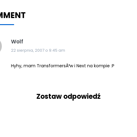
MMENT
Wolf
22 sierpnia, 2007 o 9:45 am
Hyhy, mam TransformersÃ³w i Next na kompie :P
Zostaw odpowiedź