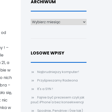
ARCHIWUM
Archiwum
e od
y ! –
LOSOWE WPISY
le
21, a
obie w
Najbrudniejszy komputer!
do nich
Przyśpieszamy Radeona
obra –
It's a SYN !
ło się,
Fajnie być prezesem czyli jak
k nic
psuć iPhone'a bez konsekwencji
onka w
Spodnie, Pendrive i (nie tak)