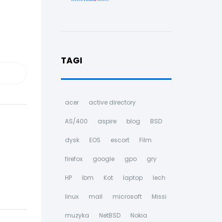
TAGI
acer
active directory
AS/400
aspire
blog
BSD
dysk
EOS
escort
Film
firefox
google
gpo
gry
HP
ibm
Kot
laptop
lech
linux
mail
microsoft
Missi
muzyka
NetBSD
Nokia