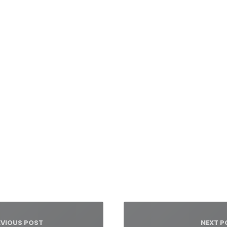
igacja
su
EVIOUS POST
NEXT P