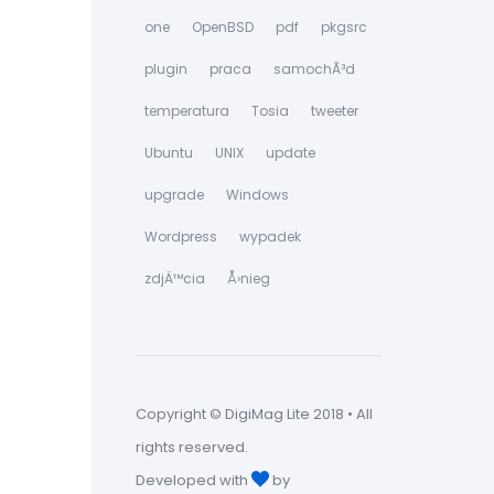
one
OpenBSD
pdf
pkgsrc
plugin
praca
samochÃ³d
temperatura
Tosia
tweeter
Ubuntu
UNIX
update
upgrade
Windows
Wordpress
wypadek
zdjÄ™cia
Å›nieg
Copyright © DigiMag Lite 2018 • All
rights reserved.
Developed with
by