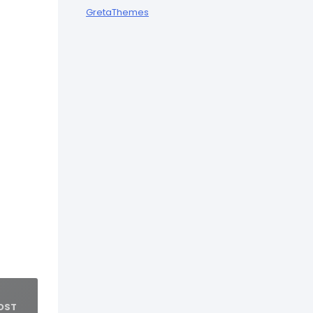
GretaThemes
OST