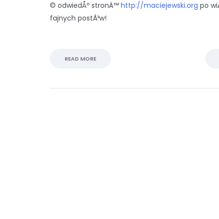
© odwiedÅº stronÄ™
http://maciejewski.org
po wi
fajnych postÃ³w!
READ MORE