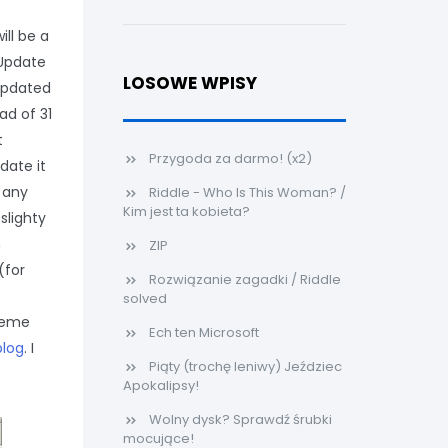
ill be a
 Update
LOSOWE WPISY
 updated
ad of 31
t
Przygoda za darmo! (x2)
date it
e any
Riddle - Who Is This Woman? /
Kim jest ta kobieta?
slighty
m
ZIP
(for
Rozwiązanie zagadki / Riddle
solved
heme
Ech ten Microsoft
blog
. I
Piąty (trochę leniwy) Jeździec
Apokalipsy!
Wolny dysk? Sprawdź śrubki
mocujące!