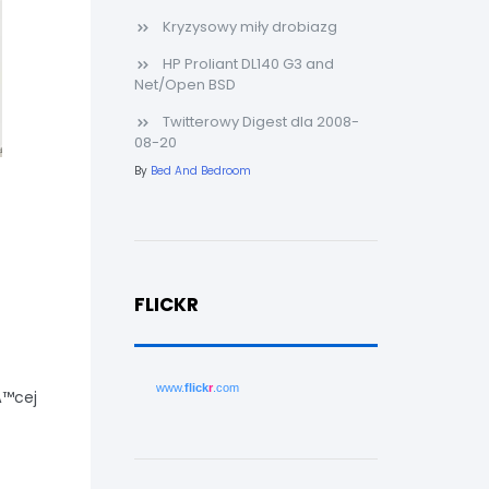
Kryzysowy miły drobiazg
HP Proliant DL140 G3 and
Net/Open BSD
Twitterowy Digest dla 2008-
08-20
By
Bed And Bedroom
FLICKR
www.
flick
r
.com
Ä™cej