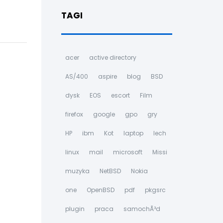
TAGI
acer
active directory
AS/400
aspire
blog
BSD
dysk
EOS
escort
Film
firefox
google
gpo
gry
HP
ibm
Kot
laptop
lech
linux
mail
microsoft
Missi
muzyka
NetBSD
Nokia
one
OpenBSD
pdf
pkgsrc
plugin
praca
samochÃ³d