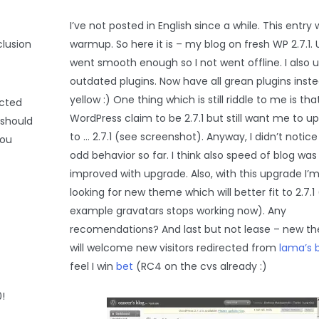
I’ve not posted in English since a while. This entry w
clusion
warmup. So here it is – my blog on fresh WP 2.7.1.
went smooth enough so I not went offline. I also
outdated plugins. Now have all grean plugins inste
yellow :) One thing which is still riddle to me is tha
ected
WordPress claim to be 2.7.1 but still want me to up
 should
to … 2.7.1 (see screenshot). Anyway, I didn’t notic
You
odd behavior so far. I think also speed of blog was 
improved with upgrade. Also, with this upgrade I’
looking for new theme which will better fit to 2.7.1 
example gravatars stops working now). Any
recomendations? And last but not lease – new t
will welcome new visitors redirected from
lama’s 
feel I win
bet
(RC4 on the cvs already :)
!