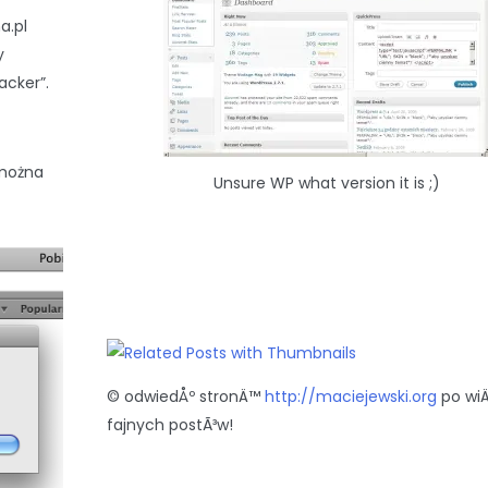
a.pl
y
acker”.
 można
Unsure WP what version it is ;)
© odwiedÅº stronÄ™
http://maciejewski.org
po wi
fajnych postÃ³w!