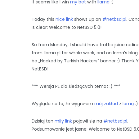
It seems like I win
my bet
with
llama
:)
Today this
nice link
shows up on
#netbsd.pl
. Con
is clear: Welcome to NetBSD 5.0!
So from Monday, I should have traffic juice redir
from llama.pl for whole week, and on lama’s blog
be „Hacked by Turkish Hackers” banner :) Thank 
NetBSD!
*** Wersja PL dla śledzących temat :) ***
Wygląda na to, że wygrałem
mój zakład
z
lamą
:)
Dzisiaj ten
miły link
pojawił się na
#netbsd.pl
.
Podsumowanie jest jasne: Welcome to NetBSD 5.0