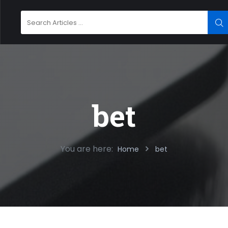
Search
SE
for:
bet
You are here:
Home
bet