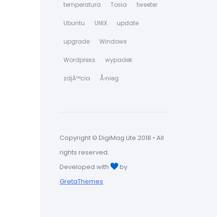
temperatura
Tosia
tweeter
Ubuntu
UNIX
update
upgrade
Windows
Wordpress
wypadek
zdjÄ™cia
Å›nieg
Copyright © DigiMag Lite 2018 • All
rights reserved.
Developed with
by
GretaThemes