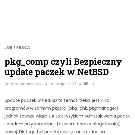
JOB / PRACA
pkg_comp czyli Bezpieczny
update paczek w NetBSD
Bartosz Maciejewski
28 maja, 2007
3
Update paczek w NetBSD to temat rzeka, jest kilka
programów w samym pkgsrc (pkg_chk, pkgmanager),
jednak zawsze wiąże się to z ryzykiem odinstalowania paczki
i błędem przy kompilacji (czasem bardzo długotrwałej)
nowej. Dlatego też poniżej opiszę moim zdaniem