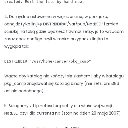
created. Edit the file by hand now.
4. Domyślne ustawienia w większości są w porządku,
odnajdź tylko linijkę DISTRIBDIR=”/var/pub/NetBSD” i zmień
scieżkę na taką gdzie będziesz trzymał setsy, ja to wrzucam
zaraz obok configa czyli w moim przypadku linijka ta
wygląda tak:
DISTRIBDIR="/usr/home/cancer/pkg_comp"
Ważne aby katalog nie kończył się slashem i aby w katalogu
pkg_comp znajdował się katalog binary (nie sets, ani i386
ani nic podobnego)
5. Sciagamy z ftp.netbsd.org setsy dla właściwej wersji
NetBSD czyli dla currenta np (stan na dzien 28 maja 2007)