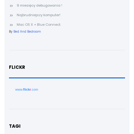
9 miesięcy debugowania !
Najbrudniejszy komputer!
Mac OS X + Blue Connect.
By
Bed And Bedroom
FLICKR
www.
flick
r
.com
TAGI