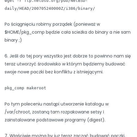
wget -r ftp.netbsd.org/pub/NetBSD-
daily/HEAD/200705240000Z/i386/binary/
Po ściągnięciu robimy porządek (ponieważ w
$HOME/pkg_comp będzie cała scieżka do binary a nie sam
binary ;)
6. Jeśli do tej pory wszystko jest dobrze to powinno nam się
teraz utworzyć środowisko w którym będziemy budować
swoje nowe paczki bez konfliktu z istniejącymi.
pkg_comp makeroot
Po tym poleceniu nastąpi utworzenie katalogu w
/var/chroot, zostaną tam rozpakowane setsy i
zainstalowane podstawowe programy (digest).
7. Właściwie można by juz teraz zacząć budować paczki,