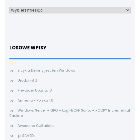
Archiwum
LOSOWE WPISY
Z cyklu Dziwny jest ten Windows
Urodziny! :)
Pre-order Ubuntu 8
Armenia - Polska 1:0
Windows Server + GPO + LogIN/OFF Script + XCOPY Incremental
Backup
Awesome Guitarists
.pl SAVED !