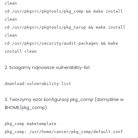
clean
cd /usr/pkgsrc/pkgtools/pkg_comp && make install
clean
cd /usr/pkgsrc/pkgtools/pkg_tarup && make install
clean
cd /usr/pkgsrc/security/audit-packages && make
install clean
2. Sciagamy najnowsze vulnerability-list
download-vulnerability-list
3. Tworzymy wzór konfiguracji pkg_comp (domyślnie w
$HOME/pkg_comp)
pkg_comp maketemplate
pkg_comp: /usr/home/cancer/pkg_comp/default.conf