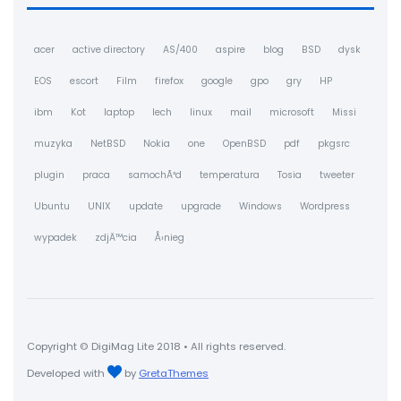
acer
active directory
AS/400
aspire
blog
BSD
dysk
EOS
escort
Film
firefox
google
gpo
gry
HP
ibm
Kot
laptop
lech
linux
mail
microsoft
Missi
muzyka
NetBSD
Nokia
one
OpenBSD
pdf
pkgsrc
plugin
praca
samochÃ³d
temperatura
Tosia
tweeter
Ubuntu
UNIX
update
upgrade
Windows
Wordpress
wypadek
zdjÄ™cia
Å›nieg
Copyright © DigiMag Lite 2018 • All rights reserved.
Developed with
by
GretaThemes