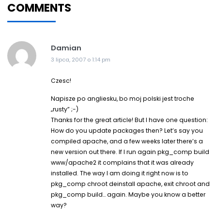
COMMENTS
Damian
3 lipca, 2007 o 1:14 pm
Czesc!
Napisze po angliesku, bo moj polski jest troche
„rusty” ;-)
Thanks for the great article! But I have one question:
How do you update packages then? Let’s say you
compiled apache, and a few weeks later there’s a
new version out there. If I run again pkg_comp build
www/apache2 it complains that it was already
installed. The way I am doing it right now is to
pkg_comp chroot deinstall apache, exit chroot and
pkg_comp build… again. Maybe you know a better
way?