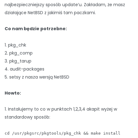
najbezpieczniejszy sposób update’u. Zakładam, że masz
działające NetBSD z jakimiś tam paczkami.
Co nam będzie potrzebne:
1. pkg_chk
2. pkg_comp
3. pkg_tarup
4. audit-packages
5. setsy z nasza wersją NetBSD
Howto:
1. Instalujemy to co w punktach 1,2,3,4 akapit wyżej w
standardowy sposób:
cd /usr/pkgsrc/pkgtools/pkg_chk && make install