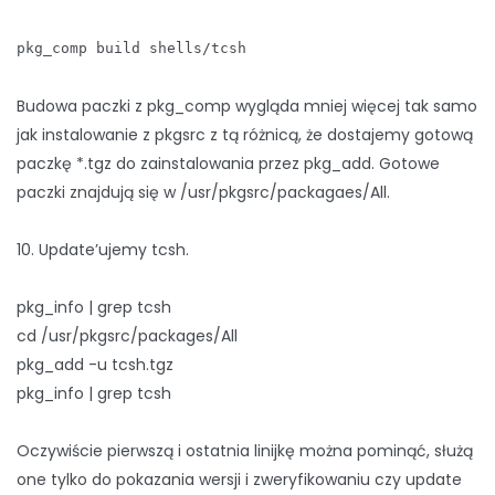
pkg_comp build shells/tcsh
Budowa paczki z pkg_comp wygląda mniej więcej tak samo
jak instalowanie z pkgsrc z tą różnicą, że dostajemy gotową
paczkę *.tgz do zainstalowania przez pkg_add. Gotowe
paczki znajdują się w /usr/pkgsrc/packagaes/All.
10. Update’ujemy tcsh.
pkg_info | grep tcsh
cd /usr/pkgsrc/packages/All
pkg_add -u tcsh.tgz
pkg_info | grep tcsh
Oczywiście pierwszą i ostatnia linijkę można pominąć, służą
one tylko do pokazania wersji i zweryfikowaniu czy update