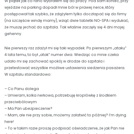
W piątek jak co rano wybrałem się do pracy. Pod sam koniec, przy
wjeździe na parking dopadł mnie ból w prawej nerce, który
postępował tak szybko, że zdążyłem tylko doczłapać się do firmy
(na szczęście windę mamy), wziąć dwie tabletki NO-SPA i wydukać,
że muszę jechać do szpitala. Tak właśnie zaczęły się 4 dni mojej
gehenny.
Nie pierwszy raz zdażył mi się taki wypadek. Po pierwszym „ataku”
4 lata temu, to był „atak” numer dwa. Wiedząc co mnie czeka
udało mi się zachować spokój w drodze do szpitala i
przetestować wszystkie możliwe ustawienia siedzenia pasażera.
W szpitalu standardowo:
– Co Panu dolega
– Umieram, kolka nerkowa, potrzebuję kroplówkę z środkiem
przeciwbólowym
– Ma Pan ubezpieczenie?
– Mam, ale nie przy sobie, możemy załatwić to później? I’m dying
here!
– To w takim razie proszę podpisać oświadczenie, że jak Pan nie