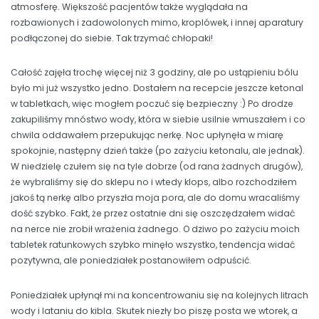
atmosferę. Większość pacjentów także wyglądała na
rozbawionych i zadowolonych mimo, kroplówek, i innej aparatury
podłączonej do siebie. Tak trzymać chłopaki!
Całość zajęła trochę więcej niż 3 godziny, ale po ustąpieniu bólu
było mi już wszystko jedno. Dostałem na recepcie jeszcze ketonal
w tabletkach, więc mogłem poczuć się bezpieczny :) Po drodze
zakupiliśmy mnóstwo wody, która w siebie usilnie wmuszałem i co
chwila oddawałem przepukując nerkę. Noc upłynęła w miarę
spokojnie, następny dzień także (po zażyciu ketonalu, ale jednak).
W niedzielę czułem się na tyle dobrze (od rana żadnych drugów),
że wybraliśmy się do sklepu no i wtedy klops, albo rozchodziłem
jakoś tą nerkę albo przyszła moja pora, ale do domu wracaliśmy
dość szybko. Fakt, że przez ostatnie dni się oszczędzałem widać
na nerce nie zrobił wrażenia żadnego. O dziwo po zażyciu moich
tabletek ratunkowych szybko minęło wszystko, tendencja widać
pozytywna, ale poniedziałek postanowiłem odpuścić.
Poniedziałek upłynął mi na koncentrowaniu się na kolejnych litrach
wody i lataniu do kibla. Skutek niezły bo piszę posta we wtorek, a