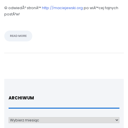
© odwiedÅº stronÄ™
http://maciejewski.org
po wiÄ™cej fajnych
postÃ³w!
READ MORE
ARCHIWUM
Archiwum