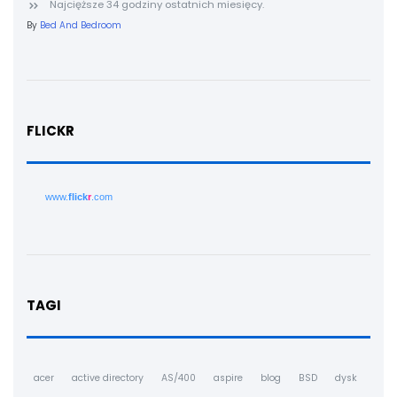
Najcięższe 34 godziny ostatnich miesięcy.
By
Bed And Bedroom
FLICKR
www.
flick
r
.com
TAGI
acer
active directory
AS/400
aspire
blog
BSD
dysk