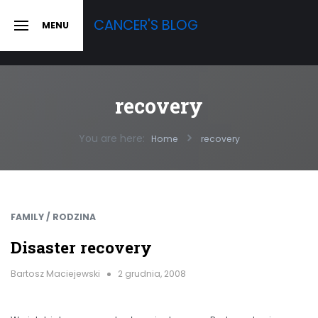
Skip
CANCER'S BLOG
MENU
to
SLIDE
OUT
content
SIDEBAR
recovery
You are here:
Home
recovery
FAMILY / RODZINA
Disaster recovery
Bartosz Maciejewski
2 grudnia, 2008