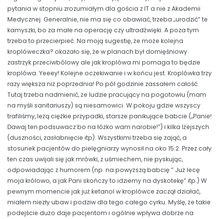
pytania w stopniu zrozumiałym dla gościa z IT a nie z Akademii
Medycznej. Generalnie, nie ma się co obawiać, trzeba „urodzić” te
kamyszki, bo za małe na operację czy ultradźwięki. A poza tym
trzeba to przecierpieć. Na moją sugestię, że może kolejna
kroplóweczka? okazało się, że w planach był domięśniowy
zastrzyk przeciwbólowy ale jak kroplówa mi pomaga to będzie
kroplówa. Yeeey! Kolejne oczekiwanie i w końcu jest. Kroplówka trzy
razy większa niż poprzednia! Po pół godzinie zassałem całość.
Tutaj trzeba nadmienić, że ludzie pracujący na pogotowiu (mam
na myśli sanitariuszy) są niesamowici. W pokoju gdzie wszyscy
trafiliśmy, leżą ciężkie przypadki, starsze panikujące babcie („Panie!
Dawaj ten podsuwacz bo na łóżko wam narobie!”) i kilka lżejszych
(duszności, zasłabnięcie itp). Wszystkimi trzeba się zająć, a
stosunek pacjentów do pielęgniarzy wynosił na oko 15:2. Przez cały
ten czas uwijali się jak mrówki, z uśmiechem, nie pyskując,
odpowiadając z humorem (np. na powyższą babcię ” Już lecę
moja królowo, a jak Pani skończy to idziemy na dyskotekę” itp.) W
pewnym momencie jak już ketanol w kroplówce zaczął działać,
miałem niezły ubaw i podziw dla tego całego cyrku. Myślę, że takie
podejście dużo daje pacjentom i ogólnie wpływa dobrze na