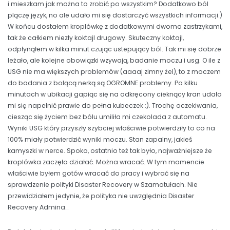
i mieszkam jak można to zrobić po wszystkim? Dodatkowo ból
plączę język, no ale udało mi się dostarczyć wszystkich informacji.)
W końcu dostałem kroplówkę z dodatkowymi dwoma zastrzykami,
tak że całkiem niezły koktajl drugowy. Skuteczny koktajl,
odpłynąłem w kilka minut czując ustepujący ból. Tak mi się dobrze
leżało, ale kolejne obowiązki wzywają, badanie moczu i usg. O ile z
USG nie ma większych problemów (aaaaj zimny żel), to z moczem
do badania z bolącą nerką są OGROMNE problemy. Po kilku
minutach w ubikacji gapiąc się na odkręcony cieknący kran udało
mi się napełnić prawie do pełna kubeczek :). Trochę oczekiwania,
ciesząc się życiem bez bólu umiliła mi czekolada z automatu.
Wyniki USG który przyszły szybciej właściwie potwierdziły to co na
100% miały potwierdzić wyniki moczu. Stan zapalny, jakieś
kamyszki w nerce. Spoko, ostatnio też tak było, najważniejsze że
kroplówka zaczęła działać. Można wracać. W tym momencie
właściwie byłem gotów wracać do pracy i wybrać się na
sprawdzenie polityki Disaster Recovery w Szamotułach. Nie
przewidziałem jedynie, że polityka nie uwzględnia Disaster
Recovery Admina…