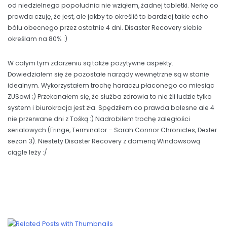
od niedzielnego popołudnia nie wziąłem, żadnej tabletki. Nerkę co
prawda czuję, że jest, ale jakby to określić to bardziej takie echo
bólu obecnego przez ostatnie 4 dni. Disaster Recovery siebie
określam na 80% :)
W całym tym zdarzeniu są także pozytywne aspekty.
Dowiedziałem się że pozostałe narządy wewnętrzne są w stanie
idealnym. Wykorzystałem trochę haraczu płaconego co miesiąc
ZUSowi ;) Przekonałem się, że służba zdrowia to nie źli ludzie tylko
system i biurokracja jest zła. Spędziłem co prawda bolesne ale 4
nie przerwane dni z Tośką :) Nadrobiłem trochę zaległości
serialowych (Fringe, Terminator – Sarah Connor Chronicles, Dexter
sezon 3). Niestety Disaster Recovery z domeną Windowsową
ciągle leży :/