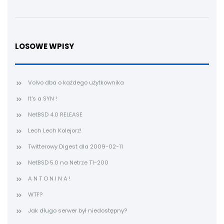
LOSOWE WPISY
Volvo dba o każdego użytkownika
It's a SYN !
NetBSD 4.0 RELEASE
Lech Lech Kolejorz!
Twitterowy Digest dla 2009-02-11
NetBSD 5.0 na Netrze T1-200
A N T O N I N A !
WTF?
Jak długo serwer był niedostępny?