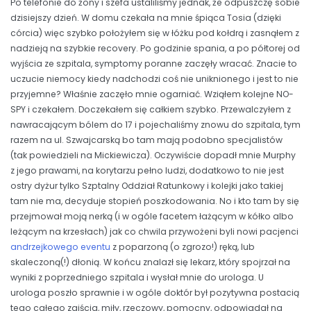
Po telefonie do żony i szefa ustaliliśmy jednak, że odpuszczę sobie
dzisiejszy dzień. W domu czekała na mnie śpiąca Tosia (dzięki
córcia) więc szybko położyłem się w łóżku pod kołdrą i zasnąłem z
nadzieją na szybkie recovery. Po godzinie spania, a po półtorej od
wyjścia ze szpitala, symptomy poranne zaczęły wracać. Znacie to
uczucie niemocy kiedy nadchodzi coś nie uniknionego i jest to nie
przyjemne? Właśnie zaczęło mnie ogarniać. Wziąłem kolejne NO-
SPY i czekałem. Doczekałem się całkiem szybko. Przewalczyłem z
nawracającym bólem do 17 i pojechaliśmy znowu do szpitala, tym
razem na ul. Szwajcarską bo tam mają podobno specjalistów
(tak powiedzieli na Mickiewicza). Oczywiście dopadł mnie Murphy
z jego prawami, na korytarzu pełno ludzi, dodatkowo to nie jest
ostry dyżur tylko Szptalny Oddział Ratunkowy i kolejki jako takiej
tam nie ma, decyduje stopień poszkodowania. No i kto tam by się
przejmował moją nerką (i w ogóle facetem łażącym w kółko albo
leżącym na krzesłach) jak co chwila przywożeni byli nowi pacjenci
andrzejkowego eventu
z poparzoną (o zgrozo!) ręką, lub
skaleczoną(!) dłonią. W końcu znalazł się lekarz, który spojrzał na
wyniki z poprzedniego szpitala i wysłał mnie do urologa. U
urologa poszło sprawnie i w ogóle doktór był pozytywna postacią
tego całego zajścia, miły, rzeczowy, pomocny, odpowiadał na