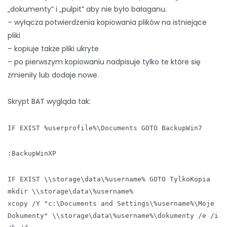
„dokumenty” i „pulpit” aby nie było bałaganu.
– wyłącza potwierdzenia kopiowania plików na istniejące
pliki
– kopiuje także pliki ukryte
– po pierwszym kopiowaniu nadpisuje tylko te które się
zmieniły lub dodaje nowe.
Skrypt BAT wygląda tak:
IF EXIST %userprofile%\Documents GOTO BackupWin7
:BackupWinXP
IF EXIST \\storage\data\%username% GOTO TylkoKopia
mkdir \\storage\data\%username%
xcopy /Y "c:\Documents and Settings\%username%\Moje
Dokumenty" \\storage\data\%username%\dokumenty /e /i