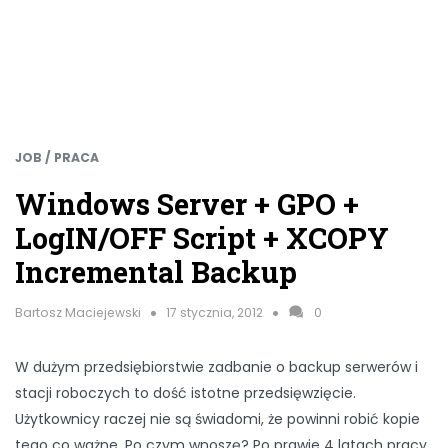
JOB / PRACA
Windows Server + GPO +
LogIN/OFF Script + XCOPY
Incremental Backup
Bartosz Maciejewski
17 stycznia, 2012
0
W dużym przedsiębiorstwie zadbanie o backup serwerów i
stacji roboczych to dość istotne przedsięwzięcie.
Użytkownicy raczej nie są świadomi, że powinni robić kopie
tego co ważne. Po czym wnoszę? Po prawie 4 latach pracy