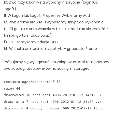
10. Dwa razy klikamy na wybranym skrypcie (login lub
logoff)
11. W Logon lub Logoff Properties Wybieramy Add..
12. Wybieramy Browse.. i wybieramy skrypt do wykonania.
(Jeśli go nie ma to właśnie w tej lokalizacji ma się znaleźć –
trzeba go tam wkopiować).
13. OK i zamykamy edycję GPO.
14. W shellu uaktualniamy polityki – gpupdate /force
Próbujemy się wylogować lub zalogować, efektem powinny
być katalogi użytkowników na zdalnym storageu.
root@storage:/data/samba# ll
razem 44
drwxrwxrwx 10 root root 4096 2012-01-17 14:12 ./
drwxr-xr-x 7 root root 4096 2012-01-12 21:42 ../
drwxr-xr-x 4 nobody nogroup 4096 2012-01-17 13:08