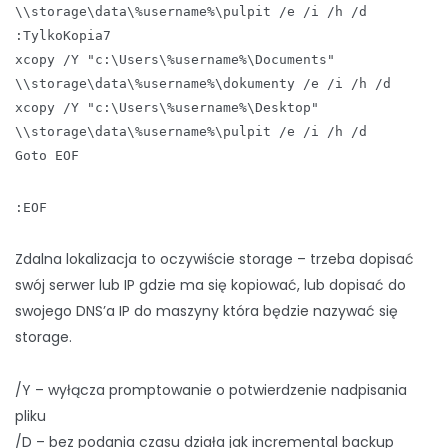
\\storage\data\%username%\pulpit /e /i /h /d
:TylkoKopia7
xcopy /Y "c:\Users\%username%\Documents"
\\storage\data\%username%\dokumenty /e /i /h /d
xcopy /Y "c:\Users\%username%\Desktop"
\\storage\data\%username%\pulpit /e /i /h /d
Goto EOF
:EOF
Zdalna lokalizacja to oczywiście storage – trzeba dopisać
swój serwer lub IP gdzie ma się kopiować, lub dopisać do
swojego DNS’a IP do maszyny która będzie nazywać się
storage.
/Y – wyłącza promptowanie o potwierdzenie nadpisania
pliku
/D – bez podania czasu działa jak incremental backup