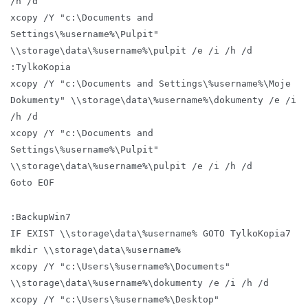
/h /d
xcopy /Y "c:\Documents and
Settings\%username%\Pulpit"
\\storage\data\%username%\pulpit /e /i /h /d
:TylkoKopia
xcopy /Y "c:\Documents and Settings\%username%\Moje
Dokumenty" \\storage\data\%username%\dokumenty /e /i
/h /d
xcopy /Y "c:\Documents and
Settings\%username%\Pulpit"
\\storage\data\%username%\pulpit /e /i /h /d
Goto EOF
:BackupWin7
IF EXIST \\storage\data\%username% GOTO TylkoKopia7
mkdir \\storage\data\%username%
xcopy /Y "c:\Users\%username%\Documents"
\\storage\data\%username%\dokumenty /e /i /h /d
xcopy /Y "c:\Users\%username%\Desktop"