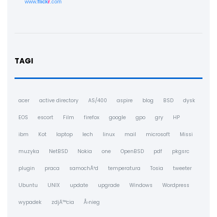
www.
flick
r
.com
TAGI
acer
active directory
AS/400
aspire
blog
BSD
dysk
EOS
escort
Film
firefox
google
gpo
gry
HP
ibm
Kot
laptop
lech
linux
mail
microsoft
Missi
muzyka
NetBSD
Nokia
one
OpenBSD
pdf
pkgsrc
plugin
praca
samochÃ³d
temperatura
Tosia
tweeter
Ubuntu
UNIX
update
upgrade
Windows
Wordpress
wypadek
zdjÄ™cia
Å›nieg