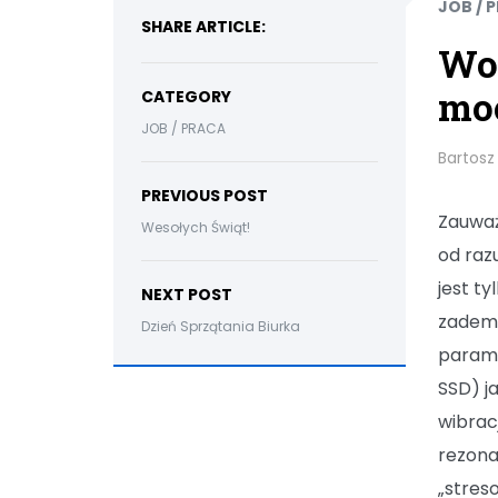
JOB / 
SHARE ARTICLE:
Wo
moc
CATEGORY
JOB / PRACA
Bartosz
PREVIOUS POST
Zauważ
Wesołych Świąt!
od raz
jest t
NEXT POST
zademo
Dzień Sprzątania Biurka
parame
SSD) j
wibrac
rezona
„stres