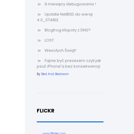
9 miesięcy debugowania !
Update NetBSD do wersji
4.0_STABLE
Blogfrog kłopoty z DNS?
LOST
Wesołych Świąt!
Fajnie być prezesem czyli jak
psuć iPhone'a bez konsekwencji
By
Bed And Bedroom
FLICKR
www.
flick
r
.com