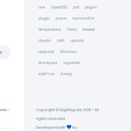
one
OpenBSD
pdf
pkgsrc
plugin
praca
samochÃ³d
temperatura
Tosia
tweeter
Ubuntu
UNIX
update
upgrade
Windows
C
Wordpress
wypadek
zdjÄ™cia
Å›nieg
Copyright © DigiMag Lite 2018 • All
rights reserved.
Developed with
by