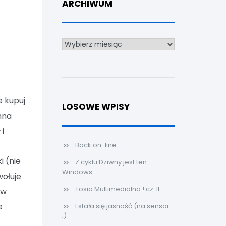
ARCHIWUM
Archiwum
e kupuj
LOSOWE WPISY
nna
 i
Back on-line.
i (nie
Z cyklu Dziwny jest ten
Windows
wołuje
Tosia Multimedialna ! cz. II
 w
e
I stała się jasność (na sensor
;)