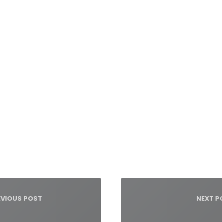
igacja
su
EVIOUS POST
NEXT P