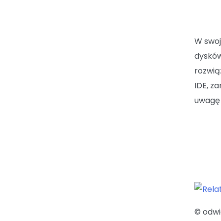
W swoj
dysków
rozwią
IDE, z
uwagę 
© odw