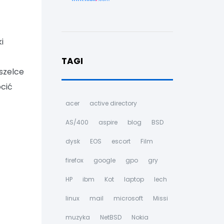
i
TAGI
 szelce
ócić
acer
active directory
AS/400
aspire
blog
BSD
dysk
EOS
escort
Film
firefox
google
gpo
gry
HP
ibm
Kot
laptop
lech
linux
mail
microsoft
Missi
muzyka
NetBSD
Nokia