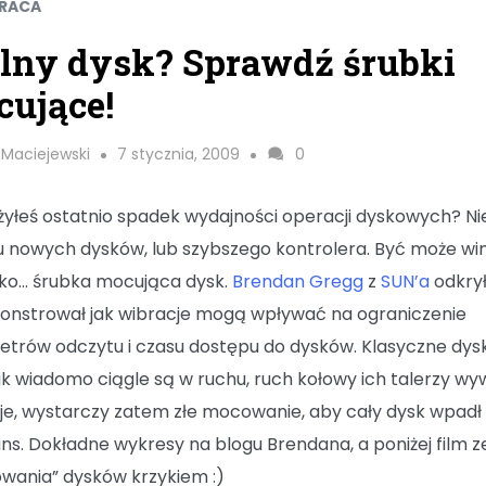
PRACA
lny dysk? Sprawdź śrubki
ujące!
 Maciejewski
7 stycznia, 2009
0
yłeś ostatnio spadek wydajności operacji dyskowych? Ni
u nowych dysków, lub szybszego kontrolera. Być może wi
ylko… śrubka mocująca dysk.
Brendan Gregg
z
SUN’a
odkrył
nstrował jak wibracje mogą wpływać na ograniczenie
trów odczytu i czasu dostępu do dysków. Klasyczne dysk
ak wiadomo ciągle są w ruchu, ruch kołowy ich talerzy wy
je, wystarczy zatem złe mocowanie, aby cały dysk wpadł
ns. Dokładne wykresy na blogu Brendana, a poniżej film z
owania” dysków krzykiem :)