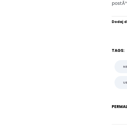
postÃ³
Dodaj d
TAGS:
N
U
PERMAL