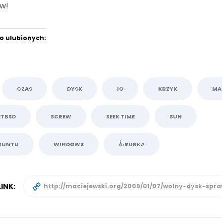
w!
o ulubionych:
CZAS
DYSK
IO
KRZYK
MA
ETBSD
SCREW
SEEK TIME
SUN
BUNTU
WINDOWS
Å›RUBKA
INK: