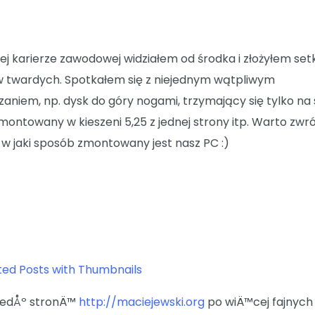
ej karierze zawodowej widziałem od środka i złożyłem setk
 twardych. Spotkałem się z niejednym wątpliwym
zaniem, np. dysk do góry nogami, trzymający się tylko na
amontowany w kieszeni 5,25 z jednej strony itp. Warto zwr
w jaki sposób zmontowany jest nasz PC :)
iedÅº stronÄ™
http://maciejewski.org
po wiÄ™cej fajnych